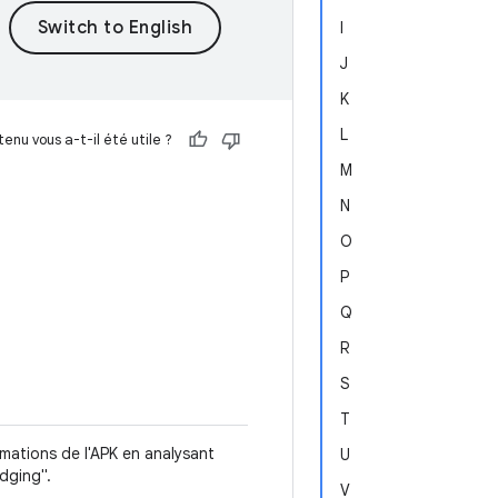
I
J
K
L
enu vous a-t-il été utile ?
M
N
O
P
Q
R
S
T
rmations de l'APK en analysant
U
adging".
V