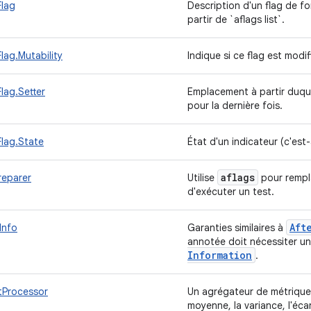
Flag
Description d'un flag de fo
partir de `aflags list`.
lag.Mutability
Indique si ce flag est modi
lag.Setter
Emplacement à partir duque
pour la dernière fois.
lag.State
État d'un indicateur (c'est-
aflags
reparer
Utilise
pour rempla
d'exécuter un test.
Aft
Info
Garanties similaires à
annotée doit nécessiter u
Information
.
tProcessor
Un agrégateur de métriques 
moyenne, la variance, l'écar