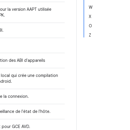
W
ur la version AAPT utilisée
APK.
X
O
BI.
Z
stion des ABI d'appareils
 local qui crée une compilation
ndroid.
de la connexion.
illance de l'état de l'hôte.
it pour GCE AVD.