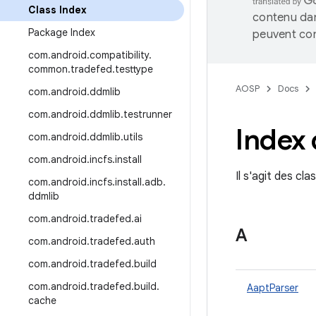
Class Index
contenu dan
Package Index
peuvent con
com
.
android
.
compatibility
.
common
.
tradefed
.
testtype
AOSP
Docs
com
.
android
.
ddmlib
com
.
android
.
ddmlib
.
testrunner
Index 
com
.
android
.
ddmlib
.
utils
com
.
android
.
incfs
.
install
Il s'agit des cl
com
.
android
.
incfs
.
install
.
adb
.
ddmlib
com
.
android
.
tradefed
.
ai
A
com
.
android
.
tradefed
.
auth
com
.
android
.
tradefed
.
build
com
.
android
.
tradefed
.
build
.
AaptParser
cache