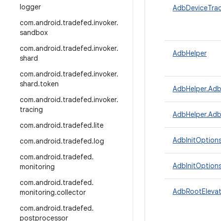
logger
AdbDeviceTrac
com
.
android
.
tradefed
.
invoker
.
sandbox
com
.
android
.
tradefed
.
invoker
.
AdbHelper
shard
com
.
android
.
tradefed
.
invoker
.
shard
.
token
AdbHelper.Ad
com
.
android
.
tradefed
.
invoker
.
tracing
AdbHelper.Adb
com
.
android
.
tradefed
.
lite
AdbInitOption
com
.
android
.
tradefed
.
log
com
.
android
.
tradefed
.
AdbInitOptions
monitoring
com
.
android
.
tradefed
.
AdbRootElevat
monitoring
.
collector
com
.
android
.
tradefed
.
postprocessor