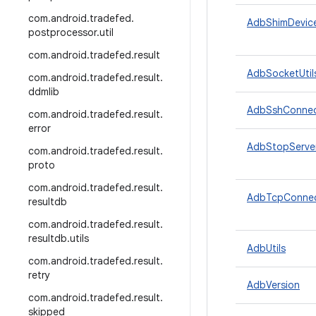
com
.
android
.
tradefed
.
AdbShimDevic
postprocessor
.
util
com
.
android
.
tradefed
.
result
AdbSocketUtil
com
.
android
.
tradefed
.
result
.
ddmlib
AdbSshConnec
com
.
android
.
tradefed
.
result
.
error
AdbStopServer
com
.
android
.
tradefed
.
result
.
proto
com
.
android
.
tradefed
.
result
.
AdbTcpConnec
resultdb
com
.
android
.
tradefed
.
result
.
resultdb
.
utils
AdbUtils
com
.
android
.
tradefed
.
result
.
retry
AdbVersion
com
.
android
.
tradefed
.
result
.
skipped