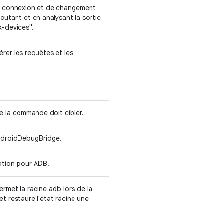
e connexion et de changement
cutant et en analysant la sortie
k-devices".
rer les requêtes et les
ue la commande doit cibler.
'AndroidDebugBridge.
sation pour ADB.
ermet la racine adb lors de la
et restaure l'état racine une