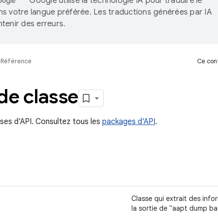
Google utilise la technologie IA pour traduire le
s votre langue préférée. Les traductions générées par IA
tenir des erreurs.
Référence
Ce cont
de classe
asses d'API. Consultez tous les
packages d'API
.
Classe qui extrait des info
la sortie de "aapt dump b