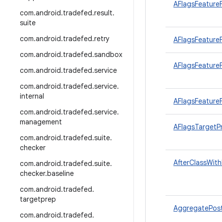
AFlagsFeature
com
.
android
.
tradefed
.
result
.
suite
com
.
android
.
tradefed
.
retry
AFlagsFeatureF
com
.
android
.
tradefed
.
sandbox
AFlagsFeatureF
com
.
android
.
tradefed
.
service
com
.
android
.
tradefed
.
service
.
internal
AFlagsFeatureF
com
.
android
.
tradefed
.
service
.
management
AFlagsTargetP
com
.
android
.
tradefed
.
suite
.
checker
AfterClassWith
com
.
android
.
tradefed
.
suite
.
checker
.
baseline
com
.
android
.
tradefed
.
targetprep
AggregatePos
com
.
android
.
tradefed
.