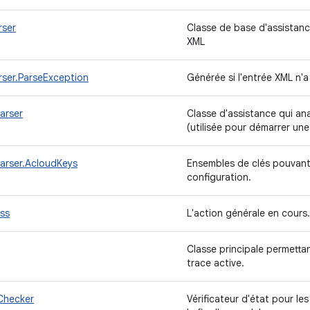
rser
Classe de base d'assistance
XML
rser.ParseException
Générée si l'entrée XML n'
arser
Classe d'assistance qui an
(utilisée pour démarrer une
arser.AcloudKeys
Ensembles de clés pouvant
configuration.
ss
L'action générale en cours
Classe principale permetta
trace active.
Checker
Vérificateur d'état pour le