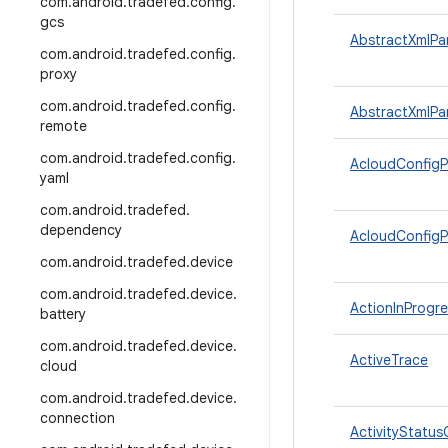
com
.
android
.
tradefed
.
config
.
gcs
AbstractXmlPa
com
.
android
.
tradefed
.
config
.
proxy
com
.
android
.
tradefed
.
config
.
AbstractXmlPa
remote
com
.
android
.
tradefed
.
config
.
AcloudConfigP
yaml
com
.
android
.
tradefed
.
dependency
AcloudConfigP
com
.
android
.
tradefed
.
device
com
.
android
.
tradefed
.
device
.
ActionInProgre
battery
com
.
android
.
tradefed
.
device
.
ActiveTrace
cloud
com
.
android
.
tradefed
.
device
.
connection
ActivityStatus