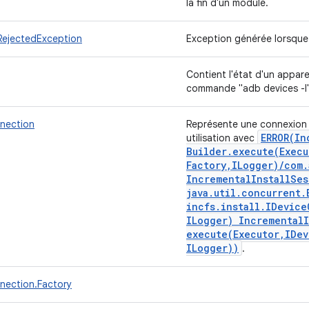
la fin d'un module.
jectedException
Exception générée lorsqu
Contient l'état d'un apparei
commande "adb devices -l
nection
Représente une connexion 
ERROR(
In
utilisation avec
Builder
.
execute(
Execu
Factory
,
ILogger)
/
com
.
Incremental
Install
Ses
java
.
util
.
concurrent
.
incfs
.
install
.
IDevice
ILogger) Incremental
execute(
Executor
,
IDev
ILogger))
.
ection.Factory