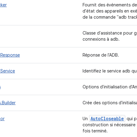
ker
Fournit des événements d
d'état des appareils en exé
de la commande "adb trac
Classe d'assistance pour gé
connexions à adb.
bResponse
Réponse de l'ADB.
Service
Identifiez le service adb q
s
Options d'initialisation d
.Builder
Crée des options d'initiali
Auto
Closeable
or
Un
qui p
construction si nécessaire 
fois terminé.