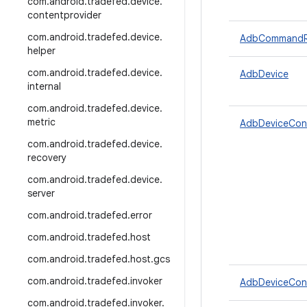
com
.
android
.
tradefed
.
device
.
contentprovider
com
.
android
.
tradefed
.
device
.
AdbCommandRe
helper
com
.
android
.
tradefed
.
device
.
AdbDevice
internal
com
.
android
.
tradefed
.
device
.
metric
AdbDeviceCon
com
.
android
.
tradefed
.
device
.
recovery
com
.
android
.
tradefed
.
device
.
server
com
.
android
.
tradefed
.
error
com
.
android
.
tradefed
.
host
com
.
android
.
tradefed
.
host
.
gcs
com
.
android
.
tradefed
.
invoker
AdbDeviceConn
com
.
android
.
tradefed
.
invoker
.