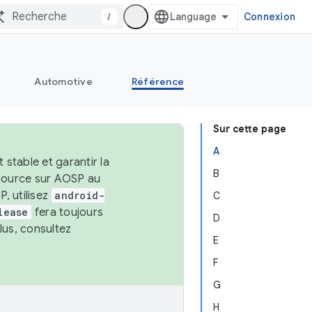
/
Connexion
Automotive
Référence
Sur cette page
A
stable et garantir la
B
 source sur AOSP au
, utilisez
android-
C
lease
fera toujours
D
lus, consultez
E
F
G
H