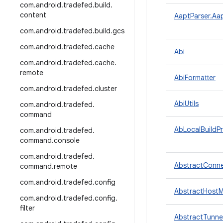
com
.
android
.
tradefed
.
build
.
content
AaptParser.Aa
com
.
android
.
tradefed
.
build
.
gcs
com
.
android
.
tradefed
.
cache
Abi
com
.
android
.
tradefed
.
cache
.
remote
AbiFormatter
com
.
android
.
tradefed
.
cluster
AbiUtils
com
.
android
.
tradefed
.
command
AbLocalBuildPr
com
.
android
.
tradefed
.
command
.
console
com
.
android
.
tradefed
.
AbstractConne
command
.
remote
com
.
android
.
tradefed
.
config
AbstractHostM
com
.
android
.
tradefed
.
config
.
filter
AbstractTunne