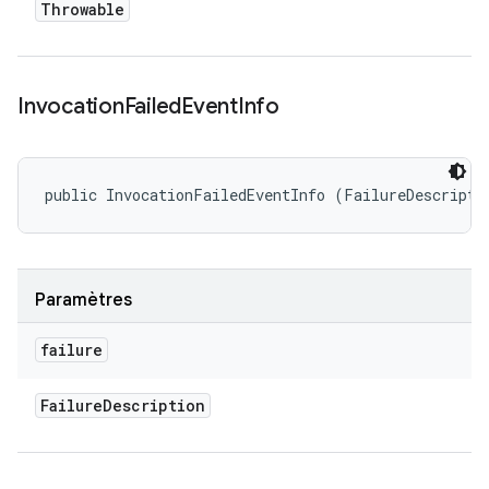
Throwable
Invocation
Failed
Event
Info
public InvocationFailedEventInfo (FailureDescripti
Paramètres
failure
Failure
Description