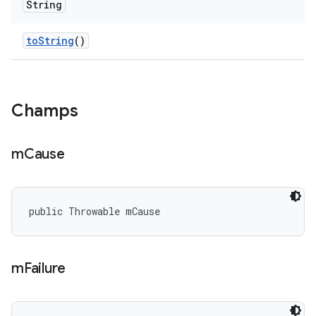
String
to
String
()
Champs
m
Cause
public Throwable mCause
m
Failure