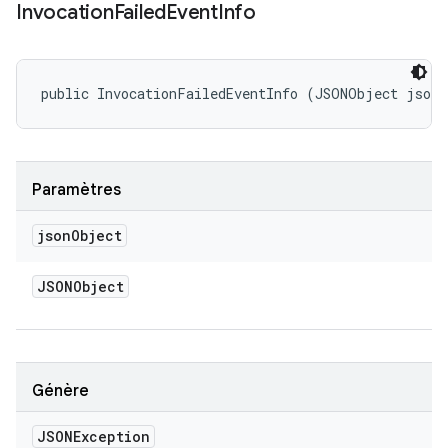
Invocation
Failed
Event
Info
public InvocationFailedEventInfo (JSONObject json
Paramètres
json
Object
JSONObject
Génère
JSONException