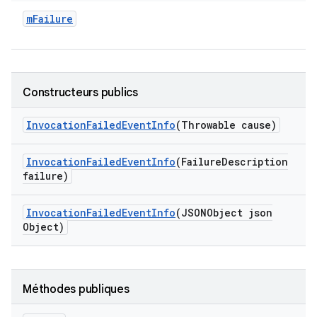
m
Failure
Constructeurs publics
Invocation
Failed
Event
Info
(Throwable cause)
Invocation
Failed
Event
Info
(Failure
Description
failure)
Invocation
Failed
Event
Info
(JSONObject json
Object)
Méthodes publiques