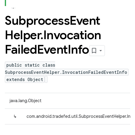
Subprocess
Event
Helper
.
Invocation
Failed
Event
Info
public static class
SubprocessEventHelper.InvocationFailedEventInfo
extends Object
java.lang.Object
↳
com.android.tradefed.util.SubprocessEventHelper.Invo