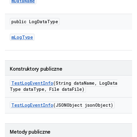
m
Data
Name
public Log
Data
Type
m
Log
Type
Konstruktory publiczne
Test
Log
Event
Info
(String data
Name
,
Log
Data
Type data
Type
,
File data
File)
Test
Log
Event
Info
(JSONObject json
Object)
Metody publiczne