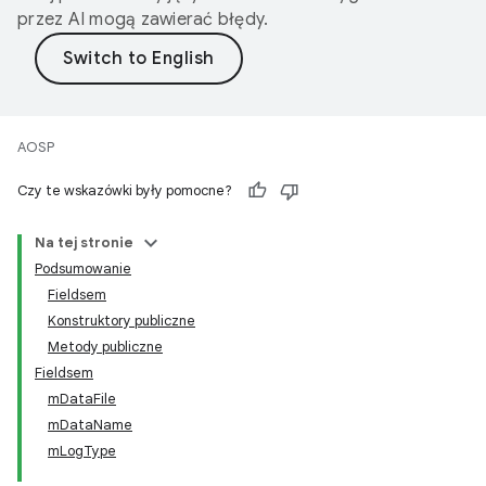
przez AI mogą zawierać błędy.
AOSP
Czy te wskazówki były pomocne?
Na tej stronie
Podsumowanie
Fieldsem
Konstruktory publiczne
Metody publiczne
Fieldsem
mDataFile
mDataName
mLogType