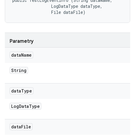
public TestLogEventInfo (String dataName, 

                LogDataType dataType, 

                File dataFile)
Parametry
data
Name
String
data
Type
Log
Data
Type
data
File