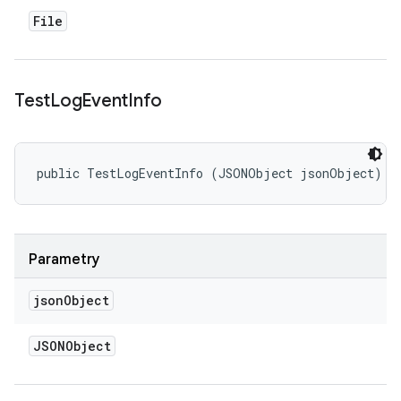
File
Test
Log
Event
Info
public TestLogEventInfo (JSONObject jsonObject)
Parametry
json
Object
JSONObject