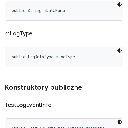
public String mDataName
m
Log
Type
public LogDataType mLogType
Konstruktory publiczne
Test
Log
Event
Info