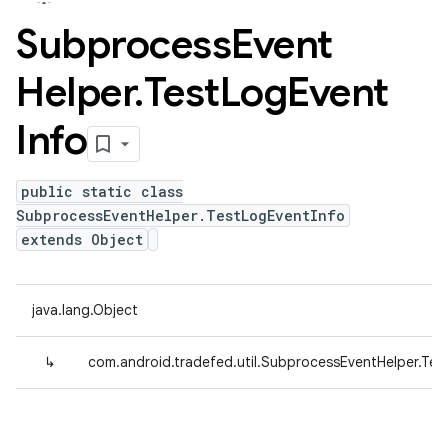
Subprocess
Event
Helper
.
Test
Log
Event
Info
public static class
SubprocessEventHelper.TestLogEventInfo
extends Object
java.lang.Object
↳
com.android.tradefed.util.SubprocessEventHelper.Tes