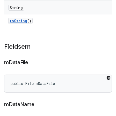
String
to
String
()
Fieldsem
m
Data
File
public File mDataFile
m
Data
Name