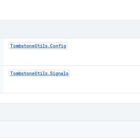
Tombstone
Utils
.
Config
Tombstone
Utils
.
Signals