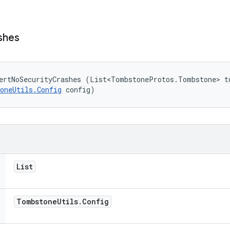
shes
ertNoSecurityCrashes (List<TombstoneProtos.Tombstone> to
oneUtils.Config
 config)
List
Tombstone
Utils
.
Config