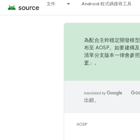
文件
Android 程式碼搜尋工具
為配合主幹穩定開發模型，
布至 AOSP。如要建構及
清單分支版本一律會參照推
更
」。
Go
出錯。
AOSP