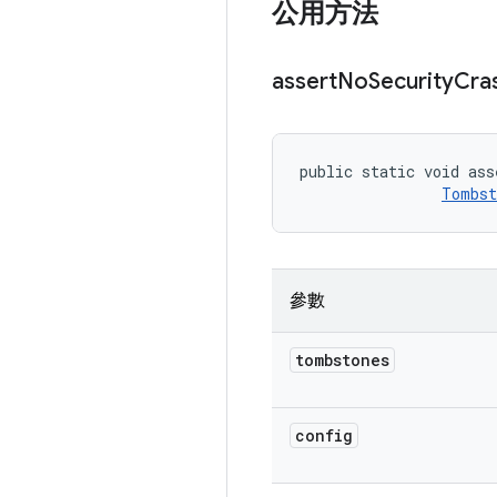
公用方法
assert
No
Security
Cra
public static void ass
Tombst
參數
tombstones
config