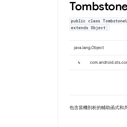
Tombston
public class Tombstone
extends Object
java.lang.Object
↳
com.android.sts.co
包含當機剖析的輔助函式和