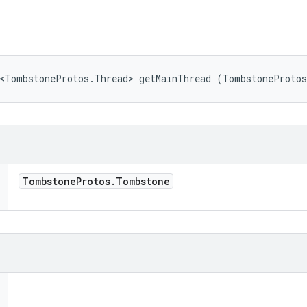
l<TombstoneProtos.Thread> getMainThread (TombstoneProto
Tombstone
Protos
.
Tombstone