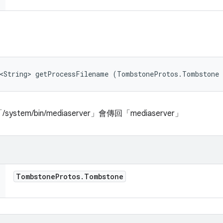
l<String> getProcessFilename (TombstoneProtos.Tombstone
em/bin/mediaserver」會傳回「mediaserver」
Tombstone
Protos
.
Tombstone