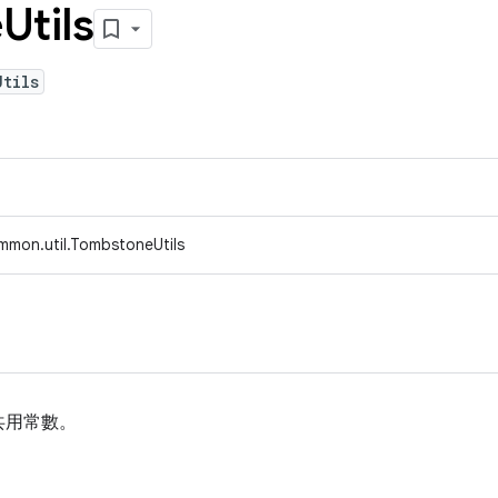
e
Utils
Utils
mmon.util.TombstoneUtils
共用常數。