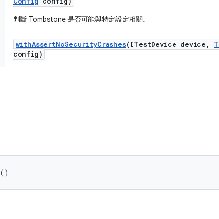
Config
config)
判斷 Tombstone 是否可能與特定設定相關。
with
Assert
No
Security
Crashes
(ITest
Device device
,
T
config)
 ()