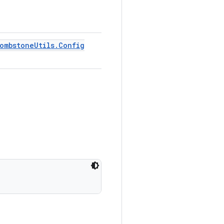
ombstone
Utils
.
Config