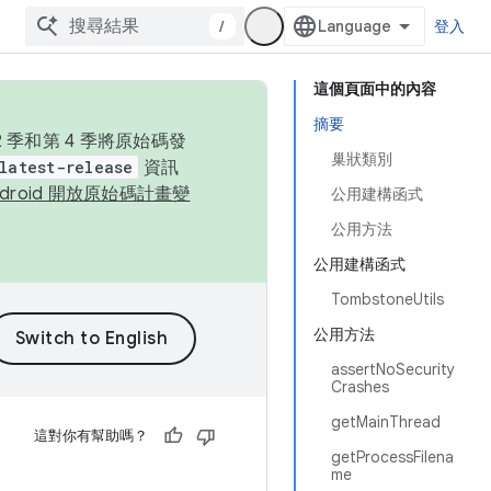
/
登入
這個頁面中的內容
摘要
季和第 4 季將原始碼發
巢狀類別
latest-release
資訊
ndroid 開放原始碼計畫變
公用建構函式
公用方法
公用建構函式
TombstoneUtils
公用方法
assertNoSecurity
Crashes
getMainThread
這對你有幫助嗎？
getProcessFilena
me