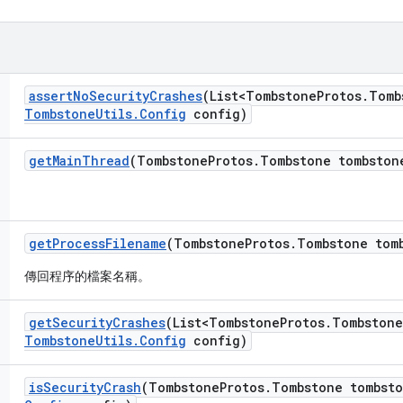
assert
No
Security
Crashes
(List<Tombstone
Protos
.
Tomb
Tombstone
Utils
.
Config
config)
get
Main
Thread
(Tombstone
Protos
.
Tombstone tombston
get
Process
Filename
(Tombstone
Protos
.
Tombstone tom
傳回程序的檔案名稱。
get
Security
Crashes
(List<Tombstone
Protos
.
Tombstone
Tombstone
Utils
.
Config
config)
is
Security
Crash
(Tombstone
Protos
.
Tombstone tombst