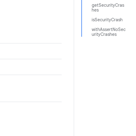
getSecurityCras
hes
isSecurityCrash
withAssertNoSec
urityCrashes