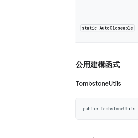
static Auto
Closeable
公用建構函式
Tombstone
Utils
public TombstoneUtils