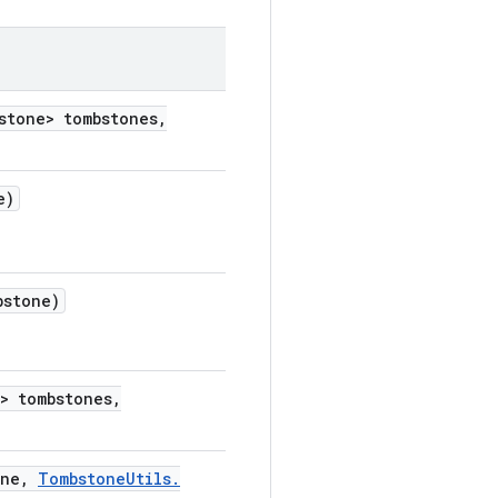
stone> tombstones
,
e)
bstone)
> tombstones
,
one
,
Tombstone
Utils
.