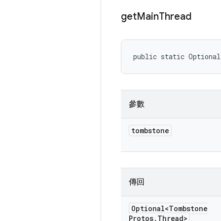
get
Main
Thread
public static Optiona
參數
tombstone
傳回
Optional<Tombstone
Protos
.
Thread>