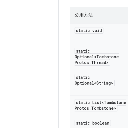
公用方法
static void
static
Optional<Tombstone
Protos
.
Thread>
static
Optional<String>
static List<Tombstone
Protos
.
Tombstone>
static boolean