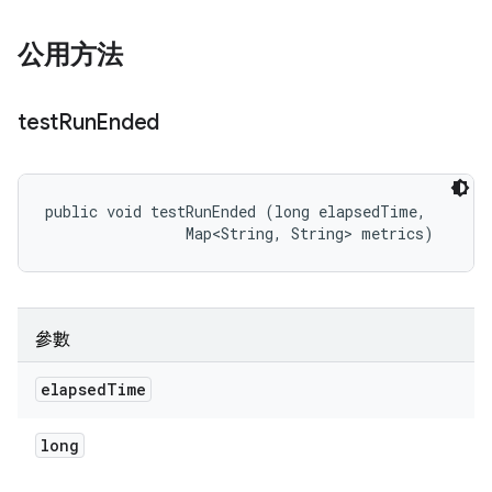
公用方法
test
Run
Ended
public void testRunEnded (long elapsedTime, 

                Map<String, String> metrics)
參數
elapsed
Time
long