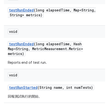
test
Run
Ended
(long elapsed
Time
,
Map<String
,
String> metrics)
void
test
Run
Ended
(long elapsed
Time
,
Hash
Map<String
,
Metric
Measurement
.
Metric>
metrics)
Reports end of test run.
void
test
Run
Started
(String name
,
int num
Tests)
回報測試執行的開始。