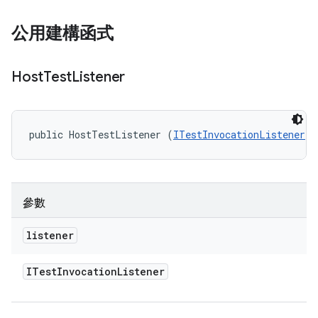
公用建構函式
Host
Test
Listener
public HostTestListener (
ITestInvocationListener
 l
參數
listener
ITest
Invocation
Listener