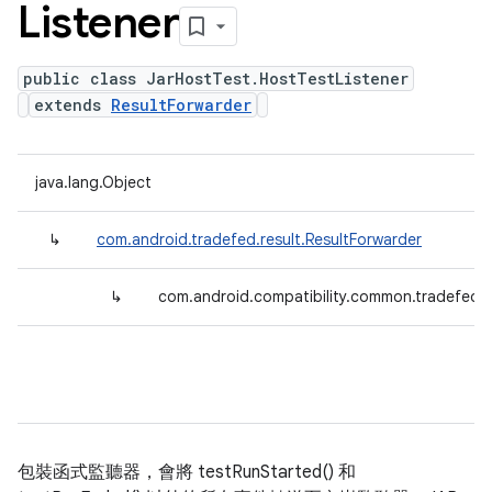
Listener
public class JarHostTest.HostTestListener
extends
ResultForwarder
java.lang.Object
↳
com.android.tradefed.result.ResultForwarder
↳
com.android.compatibility.common.tradefed.t
包裝函式監聽器，會將 testRunStarted() 和