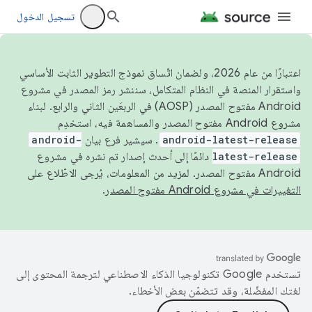
تسجيل الدخول
اعتبارًا من عام 2026، ولضمان اتّساق نموذج التطوير الثابت الأساسي
واستقرار المنصة في النظام المتكامل، سننشر رمز المصدر في مشروع
Android مفتوح المصدر (AOSP) في الربعَين الثاني والرابع. لبناء
مشروع Android مفتوح المصدر والمساهمة فيه، استخدِم
android-latest-release
. سيشير فرع بيان
android-
latest-release
دائمًا إلى أحدث إصدار تم نشره في مشروع
Android مفتوح المصدر. لمزيد من المعلومات، يُرجى الاطّلاع على
التغييرات في مشروع Android مفتوح المصدر
.
تستخدم Google تكنولوجيا الذكاء الاصطناعي لترجمة المحتوى إلى
لغتك المفضّلة، وقد تتضمّن بعض الأخطاء.