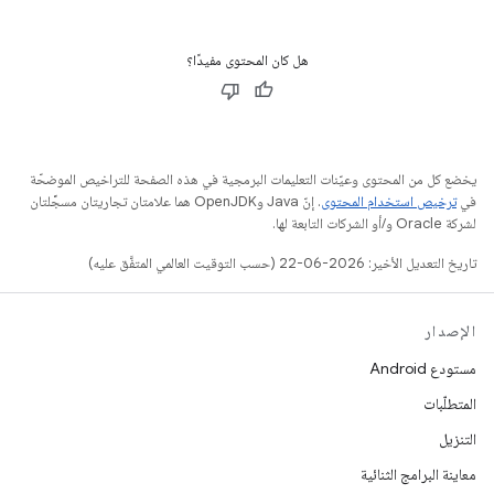
هل كان المحتوى مفيدًا؟
يخضع كل من المحتوى وعيّنات التعليمات البرمجية في هذه الصفحة للتراخيص الموضحّة
في
ترخيص استخدام المحتوى
. إنّ Java وOpenJDK هما علامتان تجاريتان مسجَّلتان
لشركة Oracle و/أو الشركات التابعة لها.
تاريخ التعديل الأخير: 2026-06-22 (حسب التوقيت العالمي المتفَّق عليه)
الإصدار
مستودع Android
المتطلّبات
التنزيل
معاينة البرامج الثنائية