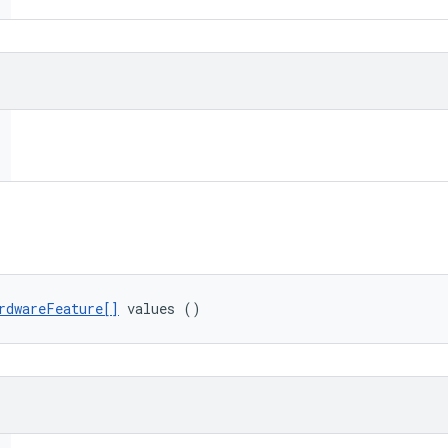
rdwareFeature[]
 values ()