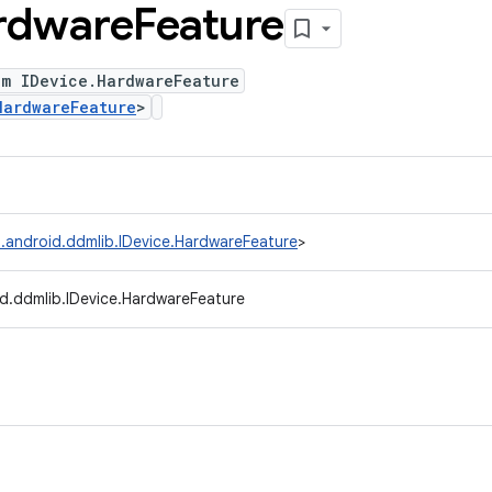
rdware
Feature
um IDevice.HardwareFeature
HardwareFeature
>
.android.ddmlib.IDevice.HardwareFeature
>
d.ddmlib.IDevice.HardwareFeature