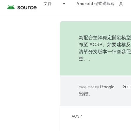
文件
Android 程式碼搜尋工具
為配合主幹穩定開發模型，
布至 AOSP。如要建構及
清單分支版本一律會參照推
更
」。
Go
出錯。
AOSP