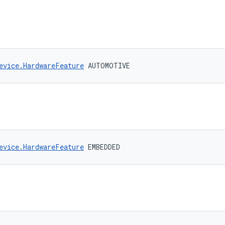
evice.HardwareFeature
 AUTOMOTIVE
evice.HardwareFeature
 EMBEDDED