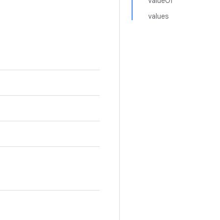
valueOf
values