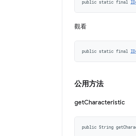
public static final 
ID
觀看
public static final 
ID
公用方法
get
Characteristic
public String getChara