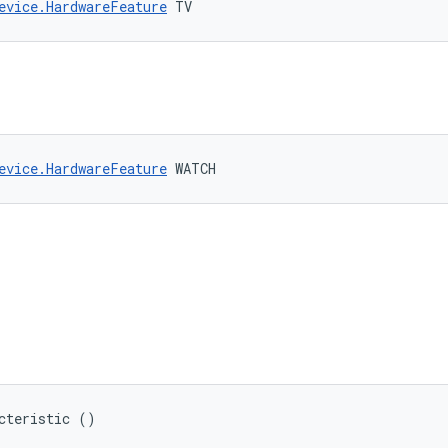
evice.HardwareFeature
 TV
evice.HardwareFeature
 WATCH
cteristic ()