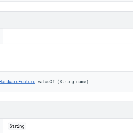
HardwareFeature
 valueOf (String name)
String