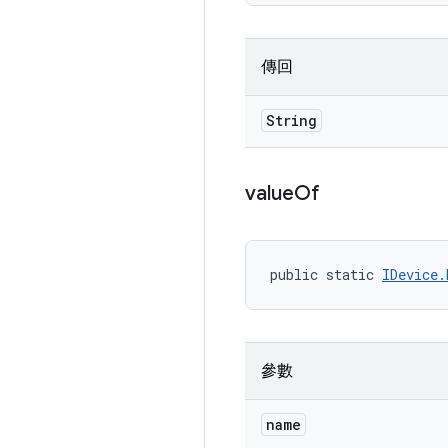
傳回
String
value
Of
public static 
IDevice.
參數
name