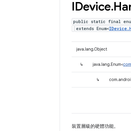
IDevice
.
Ha
public static final en
extends Enum<
IDevice.
java.lang.Object
↳
java.lang.Enum<
com
↳
com.androi
裝置層級的硬體功能。