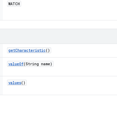
WATCH
get
Characteristic
()
value
Of
(String name)
values
()