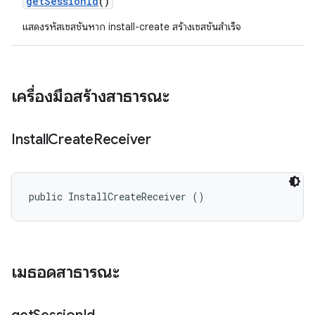
get
Session
Id
()
แสดงรหัสเซสชันหาก install-create สร้างเซสชันสําเร็จ
เครื่องมือสร้างสาธารณะ
Install
Create
Receiver
public InstallCreateReceiver ()
เมธอดสาธารณะ