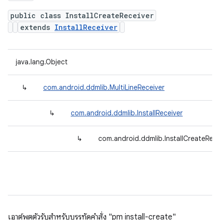
public class InstallCreateReceiver
extends
InstallReceiver
java.lang.Object
↳
com.android.ddmlib.MultiLineReceiver
↳
com.android.ddmlib.InstallReceiver
↳
com.android.ddmlib.InstallCreateRece
เอาต์พุตตัวรับสำหรับบรรทัดคำสั่ง "pm install-create"