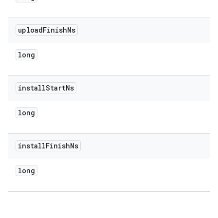
upload
Finish
Ns
long
install
Start
Ns
long
install
Finish
Ns
long