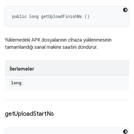
public long getUploadFinishNs ()
Yüklemedeki APK dosyalarının cihaza yüklenmesinin
tamamlandığı sanal makine saatini döndürür.
İlerlemeler
long
get
Upload
Start
Ns