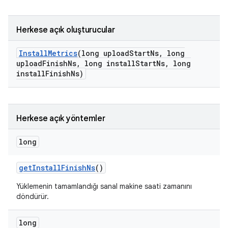
Herkese açık oluşturucular
Install
Metrics
(long upload
Start
Ns
,
long
upload
Finish
Ns
,
long install
Start
Ns
,
long
install
Finish
Ns)
Herkese açık yöntemler
long
get
Install
Finish
Ns
()
Yüklemenin tamamlandığı sanal makine saati zamanını
döndürür.
long