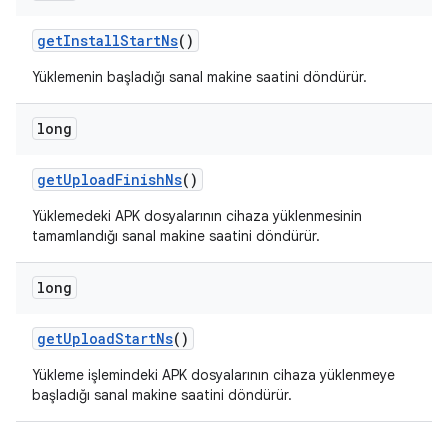
get
Install
Start
Ns
()
Yüklemenin başladığı sanal makine saatini döndürür.
long
get
Upload
Finish
Ns
()
Yüklemedeki APK dosyalarının cihaza yüklenmesinin
tamamlandığı sanal makine saatini döndürür.
long
get
Upload
Start
Ns
()
Yükleme işlemindeki APK dosyalarının cihaza yüklenmeye
başladığı sanal makine saatini döndürür.