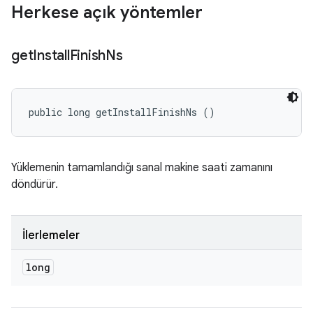
Herkese açık yöntemler
get
Install
Finish
Ns
public long getInstallFinishNs ()
Yüklemenin tamamlandığı sanal makine saati zamanını
döndürür.
İlerlemeler
long