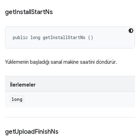
get
Install
Start
Ns
public long getInstallStartNs ()
Yüklemenin başladığı sanal makine saatini döndürür.
İlerlemeler
long
get
Upload
Finish
Ns