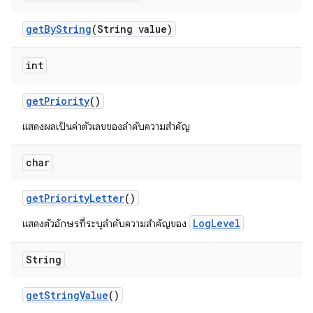
get
By
String
(String value)
int
get
Priority
()
แสดงผลเป็นค่าตัวเลขของลำดับความสำคัญ
char
get
Priority
Letter
()
LogLevel
แสดงตัวอักษรที่ระบุลำดับความสำคัญของ
String
get
String
Value
()