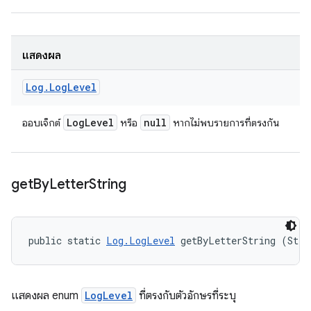
แสดงผล
Log
.
Log
Level
Log
Level
null
ออบเจ็กต์
หรือ
หากไม่พบรายการที่ตรงกัน
get
By
Letter
String
public static 
Log.LogLevel
 getByLetterString (Stri
แสดงผล enum
LogLevel
ที่ตรงกับตัวอักษรที่ระบุ