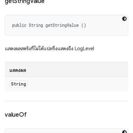
get
String
Value
public String getStringValue ()
แสดงผลสตริงที่ไม่ได้แปลซึ่งแสดงถึง LogLevel
แสดงผล
String
value
Of