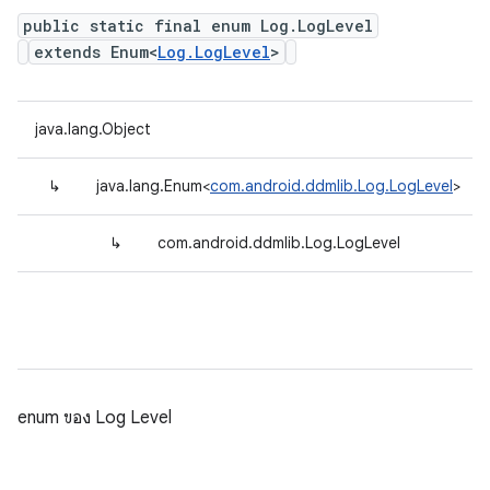
public static final enum Log.LogLevel
extends Enum<
Log.LogLevel
>
java.lang.Object
↳
java.lang.Enum<
com.android.ddmlib.Log.LogLevel
>
↳
com.android.ddmlib.Log.LogLevel
enum ของ Log Level