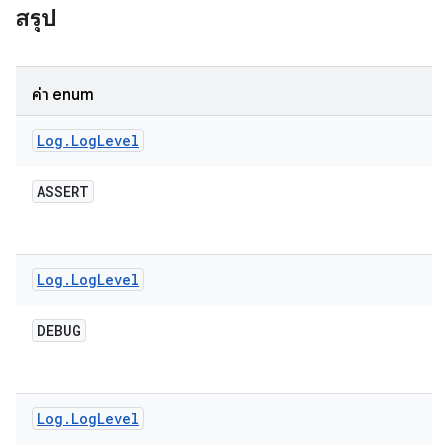
สรุป
ค่า enum
Log
.
Log
Level
ASSERT
Log
.
Log
Level
DEBUG
Log
.
Log
Level