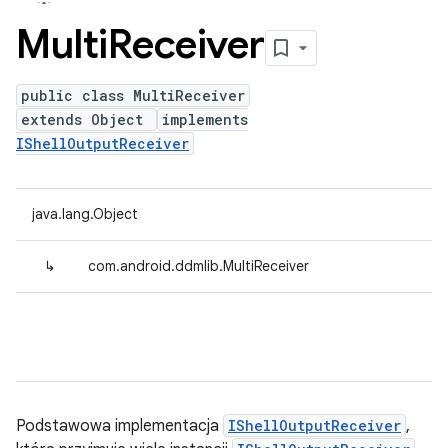
Multi
Receiver
public class MultiReceiver
extends Object
implements
IShellOutputReceiver
java.lang.Object
↳
com.android.ddmlib.MultiReceiver
Podstawowa implementacja
IShellOutputReceiver
,