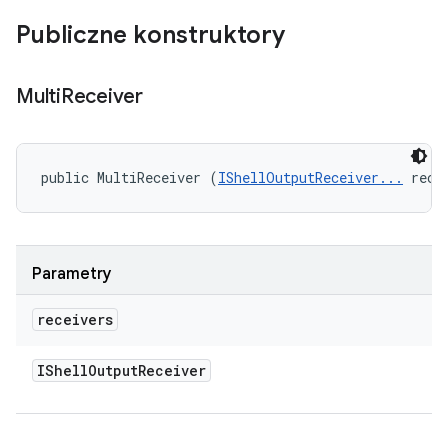
Publiczne konstruktory
Multi
Receiver
public MultiReceiver (
IShellOutputReceiver...
 rece
Parametry
receivers
IShell
Output
Receiver