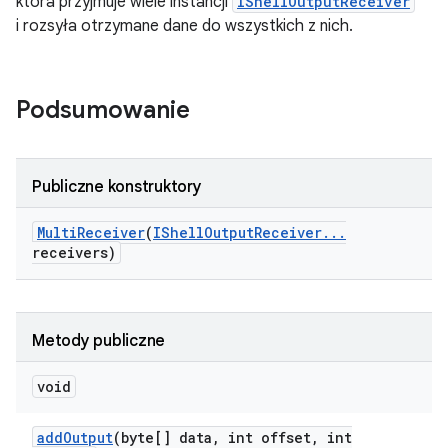
która przyjmuje wiele instancji
IShellOutputReceiver
i rozsyła otrzymane dane do wszystkich z nich.
Podsumowanie
Publiczne konstruktory
Multi
Receiver
(
IShell
Output
Receiver
.
.
.
receivers)
Metody publiczne
void
add
Output
(byte[] data
,
int offset
,
int