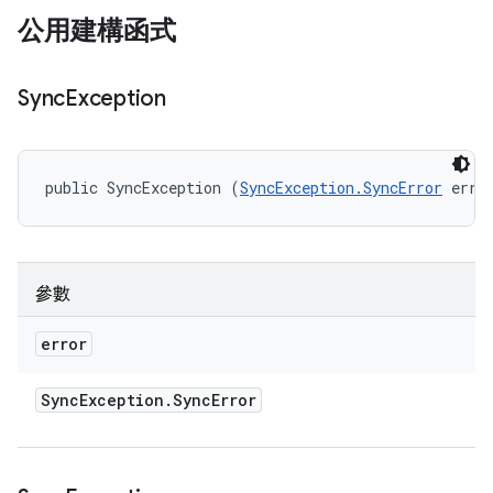
公用建構函式
Sync
Exception
public SyncException (
SyncException.SyncError
 erro
參數
error
Sync
Exception
.
Sync
Error