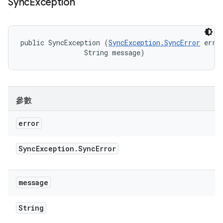
Sync
Exception
public SyncException (
SyncException.SyncError
 error
                String message)
參數
error
Sync
Exception
.
Sync
Error
message
String