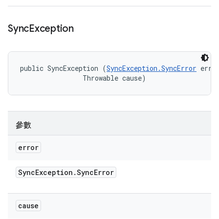
Sync
Exception
public SyncException (
SyncException.SyncError
 error
                Throwable cause)
參數
error
Sync
Exception
.
Sync
Error
cause