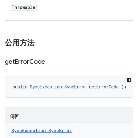
Throwable
公用方法
get
Error
Code
public 
SyncException.SyncError
 getErrorCode ()
傳回
Sync
Exception
.
Sync
Error