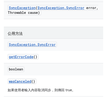
Sync
Exception
(
Sync
Exception
.
Sync
Error
error
,
Throwable cause)
公用方法
Sync
Exception
.
Sync
Error
get
Error
Code
()
boolean
was
Canceled
()
如果使用者輸入內容取消同步，則傳回 true。