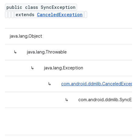
public class SyncException
extends
CanceledException
java.lang.Object
↳
java.lang.Throwable
↳
java.lang.Exception
↳
com.android.ddmlib.CanceledExcepti
↳
com.android.ddmlib.SyncExc