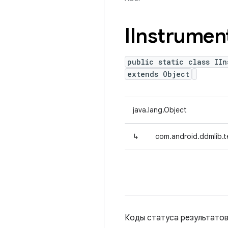
IInstrumen
public static class IIn
extends Object
java.lang.Object
↳
com.android.ddmlib.t
Коды статуса результатов