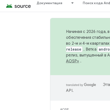
Документация
Поиск кода And
Начиная с 2026 года, 
обеспечения стабильн
во 2-м и 4-м квартала
release
. Ветка
andro
релиз, выпущенный в 
AOSP»
.
Эта
API
.
AOSP