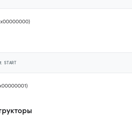
(0x00000000)
t START
(0x00000001)
трукторы