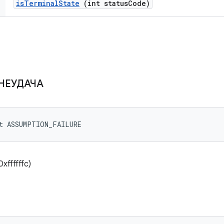
is
Terminal
State
(int status
Code)
НЕУДАЧА
nt ASSUMPTION_FAILURE
xffffffc)