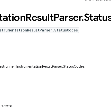
tation
Result
Parser
.
Statu
strumentationResultParser.StatusCodes
estrunner.IInstrumentationResultParser.StatusCodes
 теста.