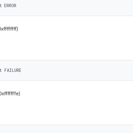
t ERROR
ffffffff)
t FAILURE
xfffffffe)