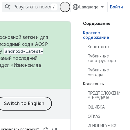
/
Войти
Содержание
Краткое
основной ветки и для
содержание
исходный код в AOSP
Константы
ку
android-latest-
Публичные
 самый последний
конструкторы
здел «Изменения в
Публичные
методы
Константы
ПРЕДПОЛОЖЕНИ
Е_НЕУДАЧА
ОШИБКА
ОТКАЗ
ИГНОРИРУЕТСЯ
 оказалась полезной?