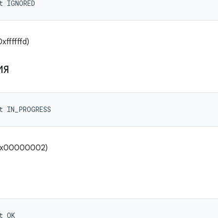
t IGNORED
ffffffd)
ИЯ
t IN_PROGRESS
(0x00000002)
t OK