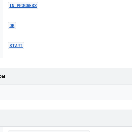
IN
_
PROGRESS
OK
START
ры