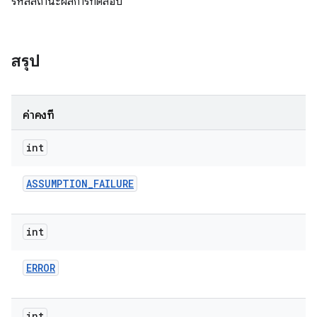
รหัสสถานะผลการทดสอบ
สรุป
ค่าคงที่
int
ASSUMPTION
_
FAILURE
int
ERROR
int