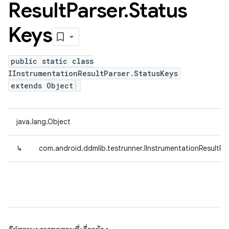
Result
Parser
.
Status
Keys
public static class
IInstrumentationResultParser.StatusKeys
extends Object
java.lang.Object
↳
com.android.ddmlib.testrunner.IInstrumentationResultPa