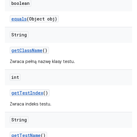
boolean
equals
(Object obj)
String
get
Class
Name
()
Zwraca pełną nazwę klasy testu.
int
get
Test
Index
()
Zwraca indeks testu.
String
get
Test
Name
()