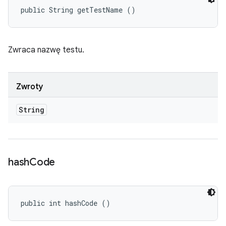
public String getTestName ()
Zwraca nazwę testu.
Zwroty
String
hash
Code
public int hashCode ()