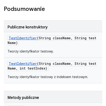
Podsumowanie
Publiczne konstruktory
Test
Identifier
(String class
Name
,
String test
Name)
Tworzy identyfikator testowy.
Test
Identifier
(String class
Name
,
String test
Name
,
int test
Index)
Tworzy identyfikator testowy z indeksem testowym.
Metody publiczne