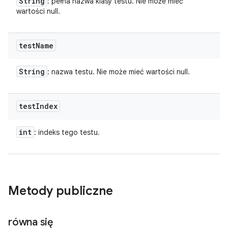
String
: pełna nazwa klasy testu. Nie może mieć
wartości null.
test
Name
String
: nazwa testu. Nie może mieć wartości null.
test
Index
int
: indeks tego testu.
Metody publiczne
równa się