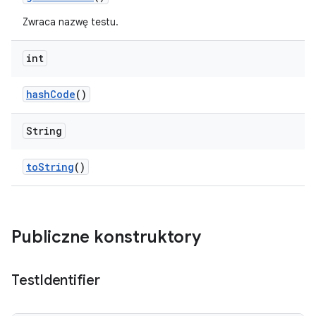
Zwraca nazwę testu.
int
hash
Code
()
String
to
String
()
Publiczne konstruktory
Test
Identifier