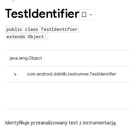
Test
Identifier
public class TestIdentifier
extends Object
java.lang.Object
↳
com.android.ddmlib.testrunner.TestIdentifier
Identyfikuje przeanalizowany test z instrumentacją.