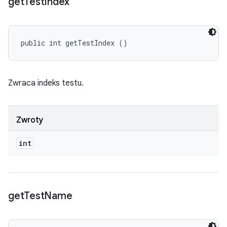
get
Test
Index
public int getTestIndex ()
Zwraca indeks testu.
Zwroty
int
get
Test
Name