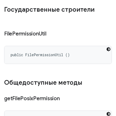
Государственные строители
File
Permission
Util
public FilePermissionUtil ()
Общедоступные методы
get
File
Posix
Permission