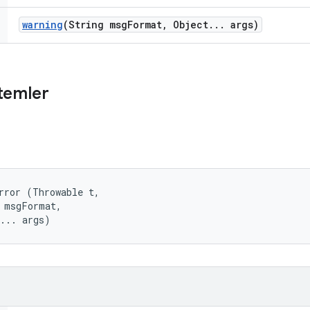
warning
(String msg
Format
,
Object
.
.
.
args)
temler
rror (Throwable t, 

 msgFormat, 

t... args)