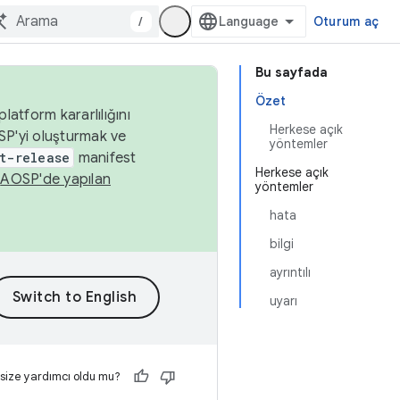
/
Oturum aç
Bu sayfada
Özet
latform kararlılığını
Herkese açık
SP'yi oluşturmak ve
yöntemler
t-release
manifest
Herkese açık
n
AOSP'de yapılan
yöntemler
hata
bilgi
ayrıntılı
uyarı
 size yardımcı oldu mu?