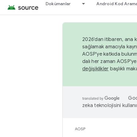
Dokümanlar
Android Kod Arama
2026'dan itibaren, ana k
sağlamak amacıyla kayn
AOSP'ye katkıda bulunm
dalı her zaman AOSP'ye 
değişiklikler
başlıklı maka
Goog
zeka teknolojisini kullanı
AOSP