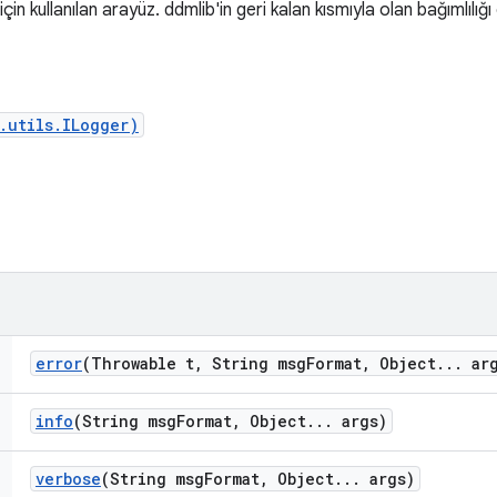
çin kullanılan arayüz. ddmlib'in geri kalan kısmıyla olan bağımlılığ
.utils.ILogger)
error
(Throwable t
,
String msg
Format
,
Object
.
.
.
arg
info
(String msg
Format
,
Object
.
.
.
args)
verbose
(String msg
Format
,
Object
.
.
.
args)