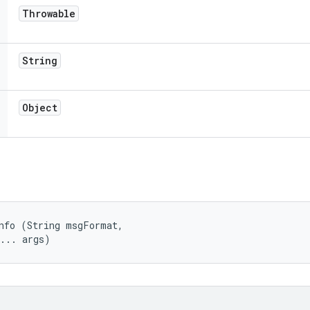
Throwable
String
Object
nfo (String msgFormat, 

t... args)