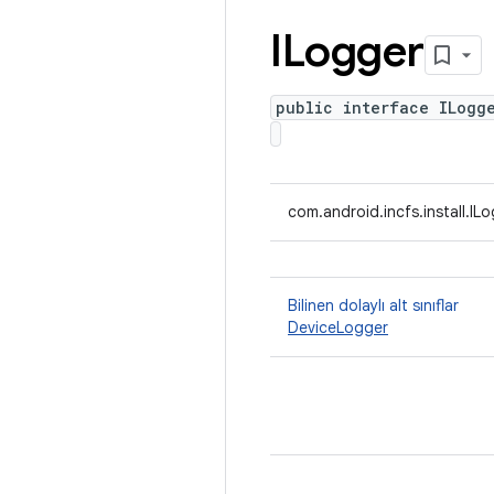
ILogger
public interface ILogg
com.android.incfs.install.IL
Bilinen dolaylı alt sınıflar
DeviceLogger