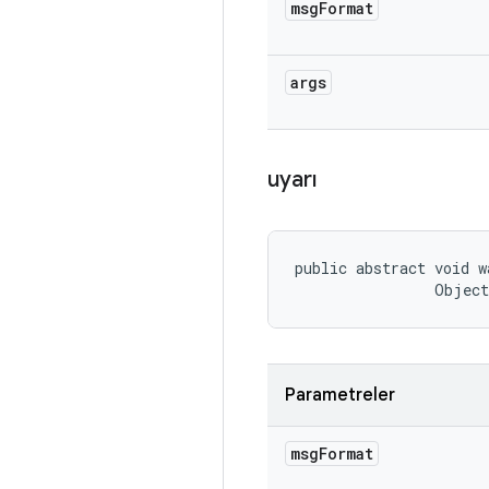
msg
Format
args
uyarı
public abstract void w
                Objec
Parametreler
msg
Format