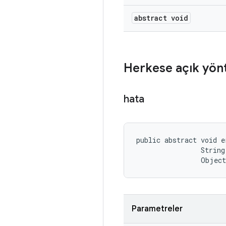
abstract void
Herkese açık yön
hata
public abstract void e
                String
                Objec
Parametreler