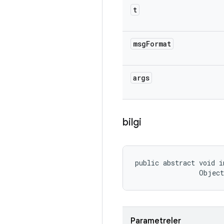
t
msg
Format
args
bilgi
public abstract void i
                Objec
Parametreler