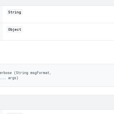
String
Object
erbose (String msgFormat, 

t... args)