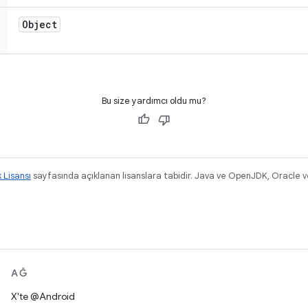
Object
Bu size yardımcı oldu mu?
k Lisansı
sayfasında açıklanan lisanslara tabidir. Java ve OpenJDK, Oracle ve/v
.
AĞ
X'te @Android