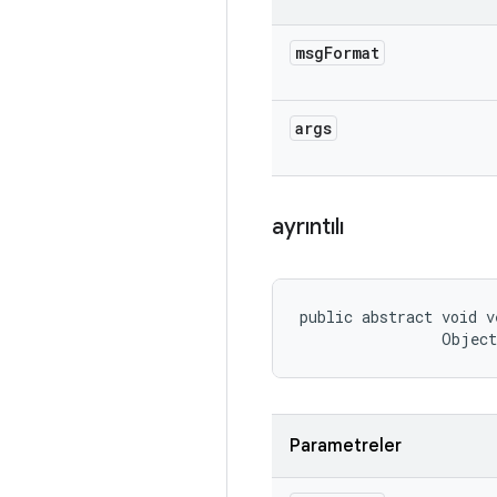
msg
Format
args
ayrıntılı
public abstract void v
                Objec
Parametreler