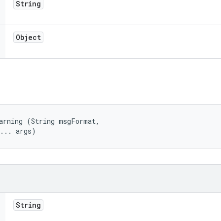
String
Object
arning (String msgFormat, 

t... args)
String