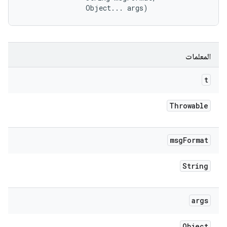
                Object... args)
المعلمات
t
Throwable
msg
Format
String
args
Object