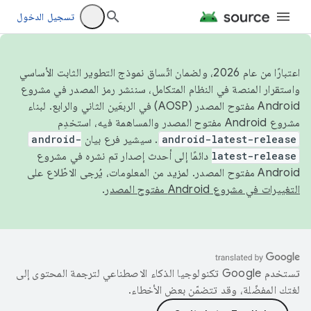
تسجيل الدخول
اعتبارًا من عام 2026، ولضمان اتّساق نموذج التطوير الثابت الأساسي
واستقرار المنصة في النظام المتكامل، سننشر رمز المصدر في مشروع
Android مفتوح المصدر (AOSP) في الربعَين الثاني والرابع. لبناء
مشروع Android مفتوح المصدر والمساهمة فيه، استخدِم
android-latest-release
. سيشير فرع بيان
android-
latest-release
دائمًا إلى أحدث إصدار تم نشره في مشروع
Android مفتوح المصدر. لمزيد من المعلومات، يُرجى الاطّلاع على
التغييرات في مشروع Android مفتوح المصدر
.
تستخدم Google تكنولوجيا الذكاء الاصطناعي لترجمة المحتوى إلى
لغتك المفضّلة، وقد تتضمّن بعض الأخطاء.