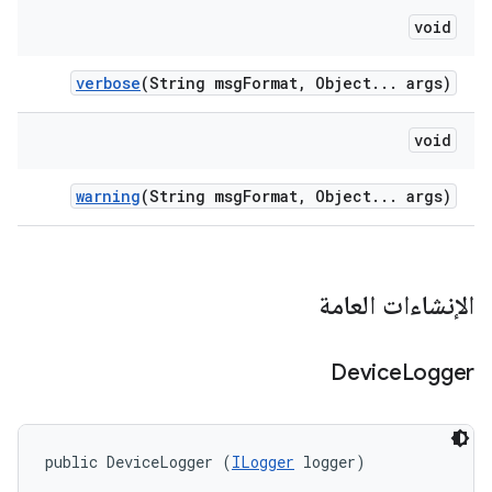
void
verbose
(String msg
Format
,
Object
.
.
.
args)
void
warning
(String msg
Format
,
Object
.
.
.
args)
الإنشاءات العامة
Device
Logger
public DeviceLogger (
ILogger
 logger)