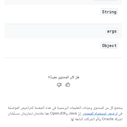
String
args
Object
هل كان المحتوى مفيدًا؟
يخضع كل من المحتوى وعيّنات التعليمات البرمجية في هذه الصفحة للتراخيص الموضحّة
في
ترخيص استخدام المحتوى
. إنّ Java وOpenJDK هما علامتان تجاريتان مسجَّلتان
لشركة Oracle و/أو الشركات التابعة لها.