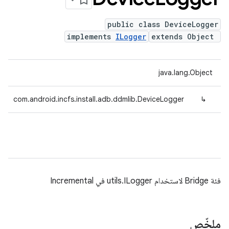
public class DeviceLogger
implements
ILogger
extends Object
java.lang.Object
com.android.incfs.install.adb.ddmlib.DeviceLogger
↳
فئة Bridge لاستخدام utils.ILogger في Incremental
ملخّص