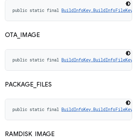
public static final 
BuildInfoKey.BuildInfoFileKey
 
OTA
_
IMAGE
public static final 
BuildInfoKey.BuildInfoFileKey
 
PACKAGE
_
FILES
public static final 
BuildInfoKey.BuildInfoFileKey
 
RAMDISK
_
IMAGE