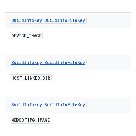
Build
Info
Key
.
Build
Info
File
Key
DEVICE
_
IMAGE
Build
Info
Key
.
Build
Info
File
Key
HOST
_
LINKED
_
DIR
Build
Info
Key
.
Build
Info
File
Key
MKBOOTIMG
_
IMAGE