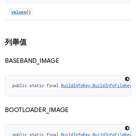
values
()
列舉值
BASEBAND
_
IMAGE
public static final 
BuildInfoKey.BuildInfoFileKey
 
BOOTLOADER
_
IMAGE
public static final 
BuildInfoKey.BuildInfoFileKey
 