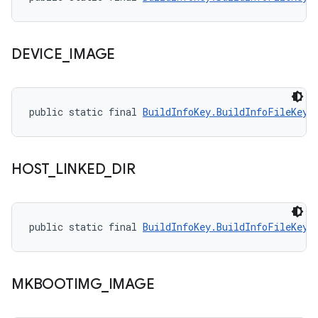
DEVICE
_
IMAGE
public static final 
BuildInfoKey.BuildInfoFileKey
 
HOST
_
LINKED
_
DIR
public static final 
BuildInfoKey.BuildInfoFileKey
 
MKBOOTIMG
_
IMAGE