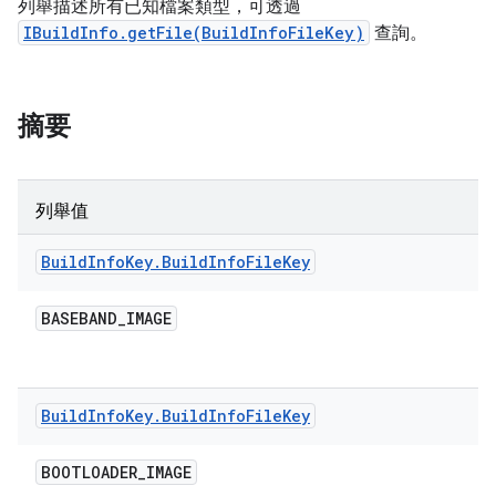
列舉描述所有已知檔案類型，可透過
IBuildInfo.getFile(BuildInfoFileKey)
查詢。
摘要
列舉值
Build
Info
Key
.
Build
Info
File
Key
BASEBAND
_
IMAGE
Build
Info
Key
.
Build
Info
File
Key
BOOTLOADER
_
IMAGE