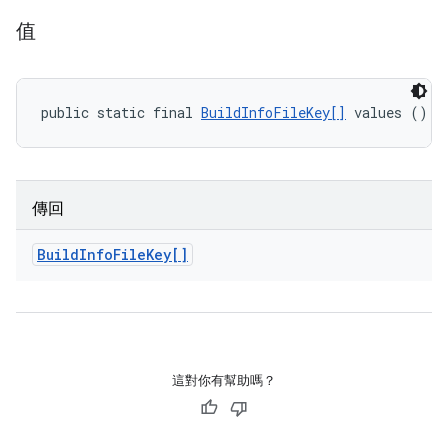
值
public static final 
BuildInfoFileKey[]
 values ()
傳回
Build
Info
File
Key[]
這對你有幫助嗎？