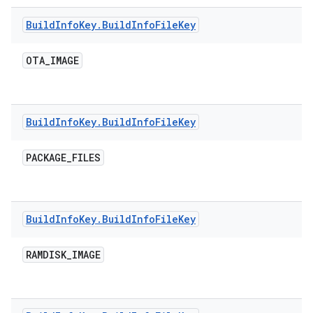
Build
Info
Key
.
Build
Info
File
Key
OTA
_
IMAGE
Build
Info
Key
.
Build
Info
File
Key
PACKAGE
_
FILES
Build
Info
Key
.
Build
Info
File
Key
RAMDISK
_
IMAGE