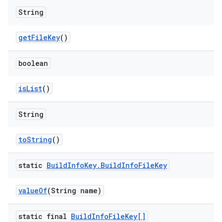
String
get
File
Key
()
boolean
is
List
()
String
to
String
()
static
Build
Info
Key
.
Build
Info
File
Key
value
Of
(String name)
static final
Build
Info
File
Key[]