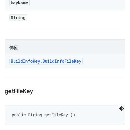
key
Name
String
傳回
Build
Info
Key
.
Build
Info
File
Key
get
File
Key
public String getFileKey ()