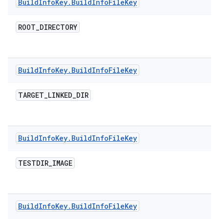
Build
Info
Key
.
Build
Info
File
Key
ROOT
_
DIRECTORY
Build
Info
Key
.
Build
Info
File
Key
TARGET
_
LINKED
_
DIR
Build
Info
Key
.
Build
Info
File
Key
TESTDIR
_
IMAGE
Build
Info
Key
.
Build
Info
File
Key