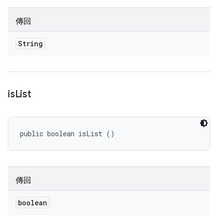
傳回
String
is
List
public boolean isList ()
傳回
boolean