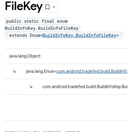
File
Key
public static final enum
BuildInfoKey.BuildInfoFileKey
extends Enum<
BuildInfoKey.BuildInfoFileKey
>
java.lang.Object
↳
java.lang.Enum<
com.android.tradefed.build.BuildInfoKe
↳
com.android.tradefed.build.BuildInfoKey.Build