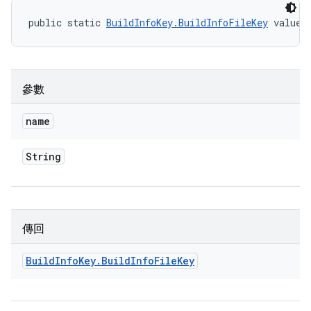
public static 
BuildInfoKey.BuildInfoFileKey
 valueO
參數
name
String
傳回
Build
Info
Key
.
Build
Info
File
Key