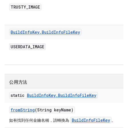
TRUSTY
_
IMAGE
Build
Info
Key
.
Build
Info
File
Key
USERDATA
_
IMAGE
公用方法
static
Build
Info
Key
.
Build
Info
File
Key
from
String
(String key
Name)
BuildInfoFileKey
如有找到任何金鑰名稱，請轉換為
。