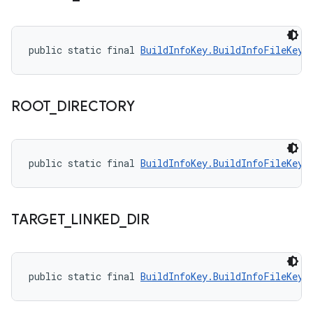
public static final 
BuildInfoKey.BuildInfoFileKey
 
ROOT
_
DIRECTORY
public static final 
BuildInfoKey.BuildInfoFileKey
 
TARGET
_
LINKED
_
DIR
public static final 
BuildInfoKey.BuildInfoFileKey
 