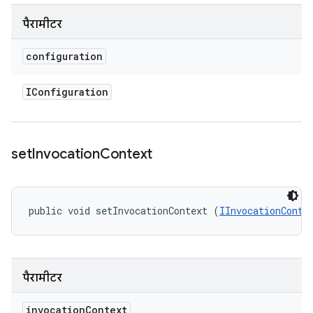
पैरामीटर
configuration
IConfiguration
set
Invocation
Context
public void setInvocationContext (
IInvocationConte
पैरामीटर
invocation
Context