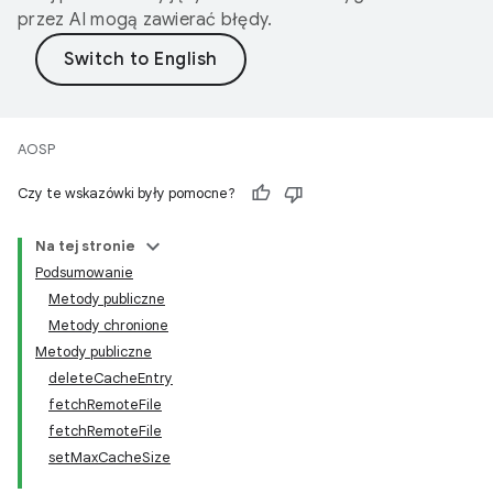
przez AI mogą zawierać błędy.
AOSP
Czy te wskazówki były pomocne?
Na tej stronie
Podsumowanie
Metody publiczne
Metody chronione
Metody publiczne
deleteCacheEntry
fetchRemoteFile
fetchRemoteFile
setMaxCacheSize