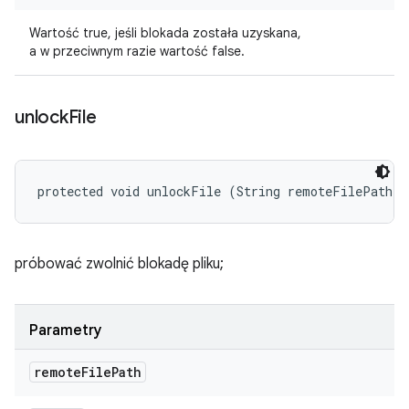
Wartość true, jeśli blokada została uzyskana,
a w przeciwnym razie wartość false.
unlock
File
protected void unlockFile (String remoteFilePath)
próbować zwolnić blokadę pliku;
Parametry
remote
File
Path