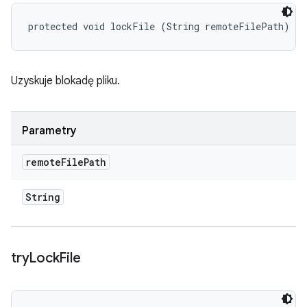
protected void lockFile (String remoteFilePath)
Uzyskuje blokadę pliku.
Parametry
remote
File
Path
String
try
Lock
File