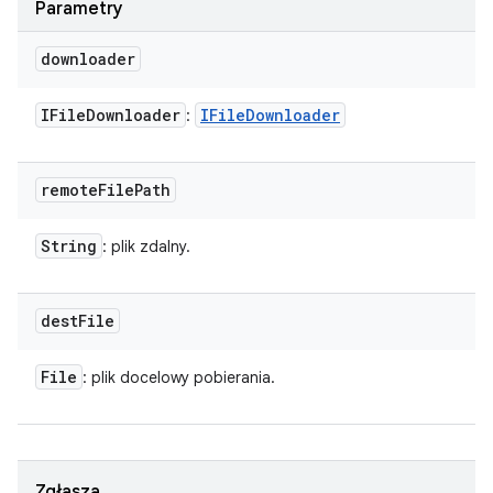
Parametry
downloader
IFile
Downloader
IFile
Downloader
:
remote
File
Path
String
: plik zdalny.
dest
File
File
: plik docelowy pobierania.
Zgłasza