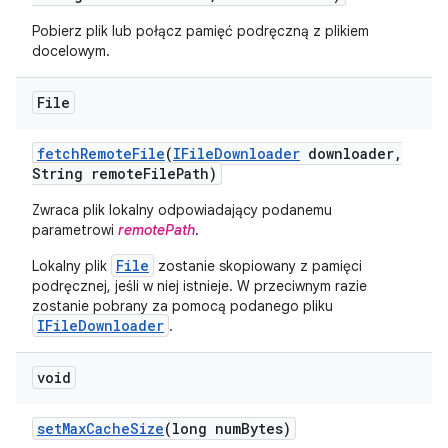
Pobierz plik lub połącz pamięć podręczną z plikiem
docelowym.
File
fetch
Remote
File
(
IFile
Downloader
downloader
,
String remote
File
Path)
Zwraca plik lokalny odpowiadający podanemu
parametrowi
remotePath
.
File
Lokalny plik
zostanie skopiowany z pamięci
podręcznej, jeśli w niej istnieje. W przeciwnym razie
zostanie pobrany za pomocą podanego pliku
IFileDownloader
.
void
set
Max
Cache
Size
(long num
Bytes)