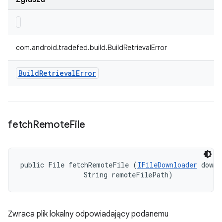
com.android.tradefed.build.BuildRetrievalError
Build
Retrieval
Error
fetch
Remote
File
public File fetchRemoteFile (
IFileDownloader
 downl
                String remoteFilePath)
Zwraca plik lokalny odpowiadający podanemu