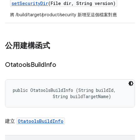
set
Security
Dir
(File dir
,
String version)
將 /build/target/product/security 新增至這個檔案對應
公用建構函式
Otatools
Build
Info
public OtatoolsBuildInfo (String buildId, 

                String buildTargetName)
建立
OtatoolsBuildInfo