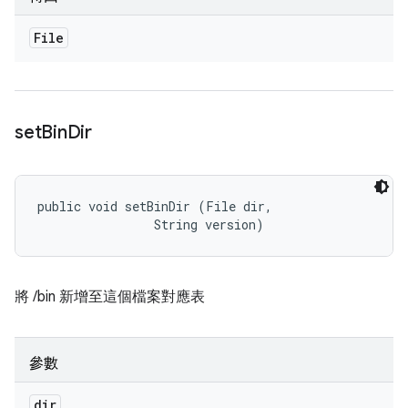
File
set
Bin
Dir
public void setBinDir (File dir, 

                String version)
將 /bin 新增至這個檔案對應表
參數
dir