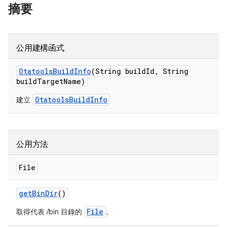
摘要
公用建構函式
Otatools
Build
Info
(String build
Id
,
String
build
Target
Name)
OtatoolsBuildInfo
建立
公用方法
File
get
Bin
Dir
()
File
取得代表 /bin 目錄的
。