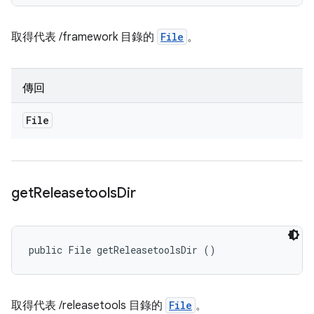
取得代表 /framework 目錄的
File
。
傳回
File
get
Releasetools
Dir
public File getReleasetoolsDir ()
取得代表 /releasetools 目錄的
File
。