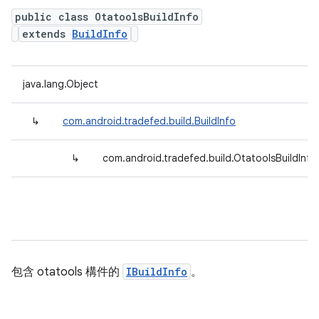
public class OtatoolsBuildInfo
extends
BuildInfo
java.lang.Object
↳
com.android.tradefed.build.BuildInfo
↳
com.android.tradefed.build.OtatoolsBuildInfo
包含 otatools 構件的
IBuildInfo
。