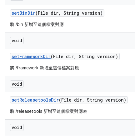
set
Bin
Dir
(File dir
,
String version)
將 /bin 新增至這個檔案對應
void
set
Framework
Dir
(File dir
,
String version)
將 /framework 新增至這個檔案對應
void
set
Releasetools
Dir
(File dir
,
String version)
將 /releasetools 新增至這個檔案對應表
void