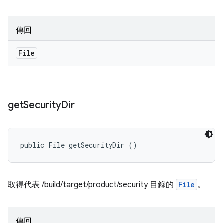
傳回
File
get
Security
Dir
public File getSecurityDir ()
取得代表 /build/target/product/security 目錄的
File
。
傳回