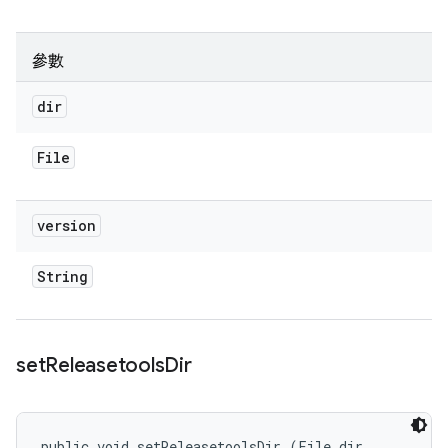
參數
dir
File
version
String
set
Releasetools
Dir
public void setReleasetoolsDir (File dir, 
