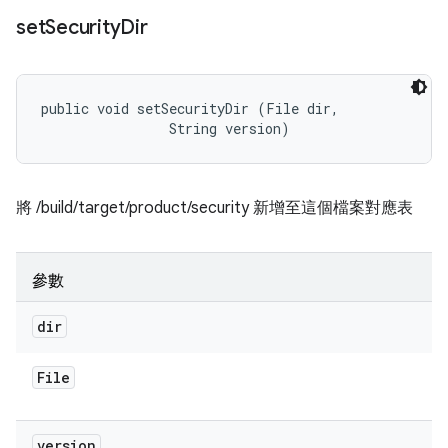
set
Security
Dir
public void setSecurityDir (File dir, 

                String version)
將 /build/target/product/security 新增至這個檔案對應表
參數
dir
File
version