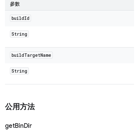
參數
build
Id
String
build
Target
Name
String
公用方法
get
Bin
Dir