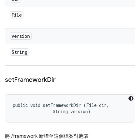
File
version
String
set
Framework
Dir
public void setFrameworkDir (File dir, 

                String version)
將 /framework 新增至這個檔案對應表