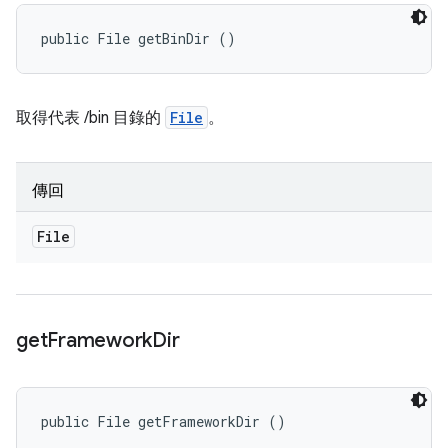
public File getBinDir ()
取得代表 /bin 目錄的
File
。
傳回
File
get
Framework
Dir
public File getFrameworkDir ()