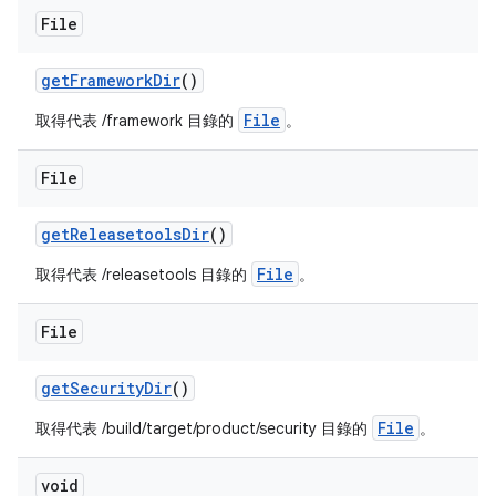
File
get
Framework
Dir
()
File
取得代表 /framework 目錄的
。
File
get
Releasetools
Dir
()
File
取得代表 /releasetools 目錄的
。
File
get
Security
Dir
()
File
取得代表 /build/target/product/security 目錄的
。
void