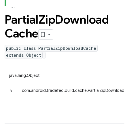
Partial
Zip
Download
Cache
public class PartialZipDownloadCache
extends Object
java.lang.Object
↳
com.android.tradefed.build.cache.PartialZipDownloadC