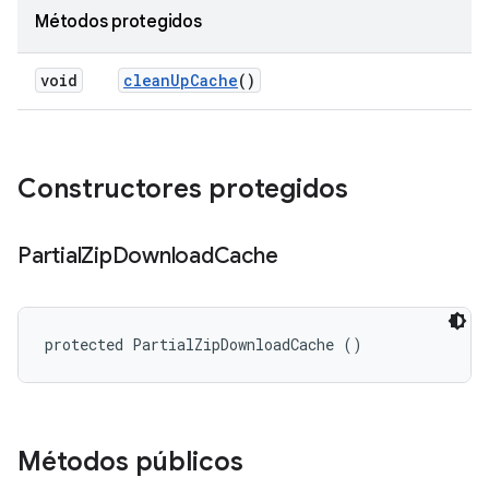
Métodos protegidos
void
clean
Up
Cache
()
Constructores protegidos
Partial
Zip
Download
Cache
protected PartialZipDownloadCache ()
Métodos públicos