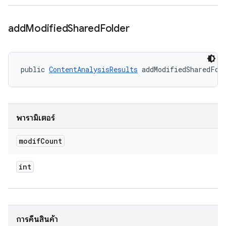
add
Modified
Shared
Folder
public 
ContentAnalysisResults
 addModifiedSharedFol
พารามิเตอร์
modif
Count
int
การคืนสินค้า