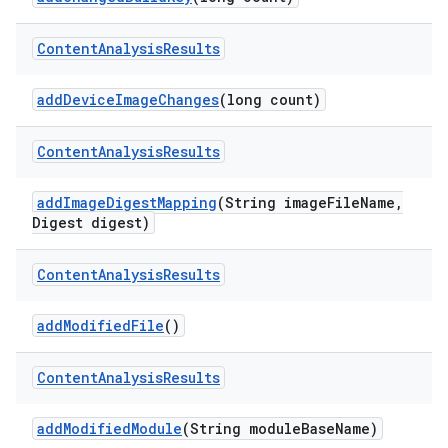
Content
Analysis
Results
add
Device
Image
Changes
(long count)
Content
Analysis
Results
add
Image
Digest
Mapping
(String image
File
Name
,
Digest digest)
Content
Analysis
Results
add
Modified
File
()
Content
Analysis
Results
add
Modified
Module
(String module
Base
Name)