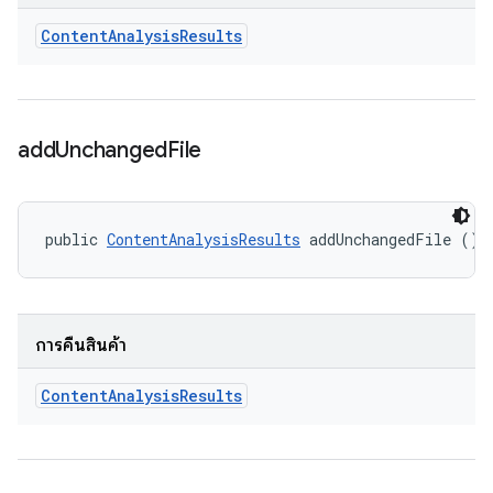
Content
Analysis
Results
add
Unchanged
File
public 
ContentAnalysisResults
 addUnchangedFile ()
การคืนสินค้า
Content
Analysis
Results