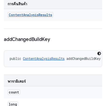
การคืนสินค้า
Content
Analysis
Results
add
Changed
Build
Key
public 
ContentAnalysisResults
 addChangedBuildKey (
พารามิเตอร์
count
long