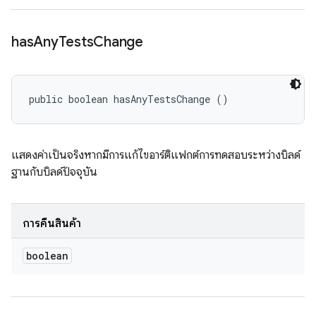
has
Any
Tests
Change
public boolean hasAnyTestsChange ()
แสดงค่าเป็นจริงหากมีการแก้ไขอาร์ติแฟกต์การทดสอบระหว่างบิลด์
ฐานกับบิลด์ปัจจุบัน
การคืนสินค้า
boolean