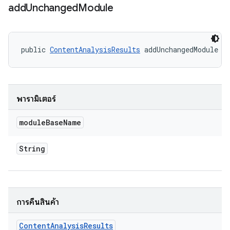
add
Unchanged
Module
public 
ContentAnalysisResults
 addUnchangedModule (
พารามิเตอร์
module
Base
Name
String
การคืนสินค้า
Content
Analysis
Results