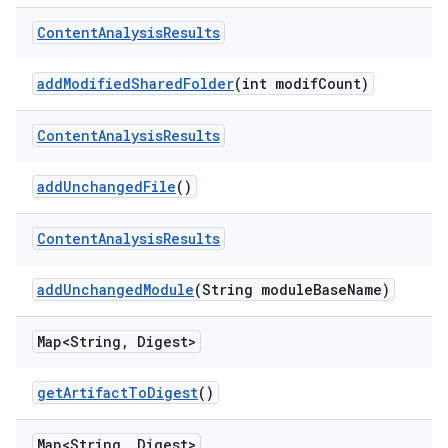
Content
Analysis
Results
add
Modified
Shared
Folder
(int modif
Count)
Content
Analysis
Results
add
Unchanged
File
()
Content
Analysis
Results
add
Unchanged
Module
(String module
Base
Name)
Map<String
,
Digest>
get
Artifact
To
Digest
()
Map<String
,
Digest>