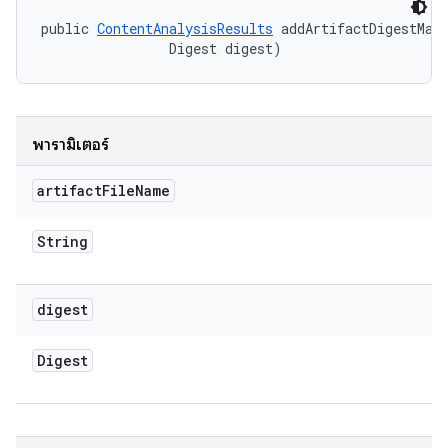
public 
ContentAnalysisResults
 addArtifactDigestMapp
                Digest digest)
พารามิเตอร์
artifact
File
Name
String
digest
Digest