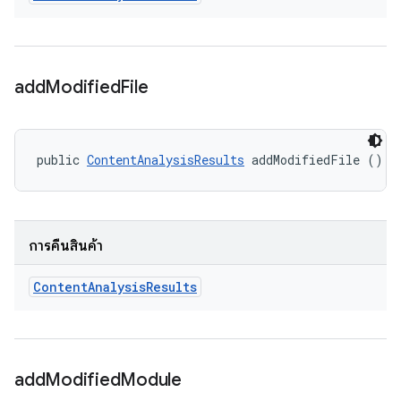
add
Modified
File
public 
ContentAnalysisResults
 addModifiedFile ()
การคืนสินค้า
Content
Analysis
Results
add
Modified
Module