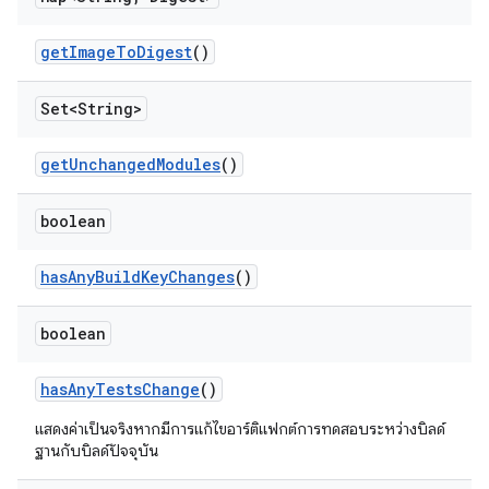
get
Image
To
Digest
()
Set<String>
get
Unchanged
Modules
()
boolean
has
Any
Build
Key
Changes
()
boolean
has
Any
Tests
Change
()
แสดงค่าเป็นจริงหากมีการแก้ไขอาร์ติแฟกต์การทดสอบระหว่างบิลด์
ฐานกับบิลด์ปัจจุบัน