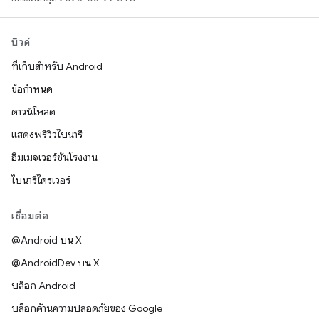
บิวด์
ที่เก็บสำหรับ Android
ข้อกำหนด
ดาวน์โหลด
แสดงพรีวิวไบนารี
อิมเมจเวอร์ชันโรงงาน
ไบนารีไดรเวอร์
เชื่อมต่อ
@Android บน X
@AndroidDev บน X
บล็อก Android
บล็อกด้านความปลอดภัยของ Google