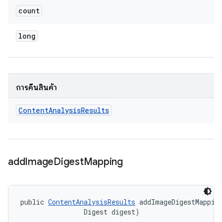
count
long
การคืนสินค้า
Content
Analysis
Results
add
Image
Digest
Mapping
public 
ContentAnalysisResults
 addImageDigestMapping
                Digest digest)