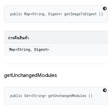
public Map<String, Digest> getImageToDigest ()
การคืนสินค้า
Map<String
,
Digest>
get
Unchanged
Modules
public Set<String> getUnchangedModules ()