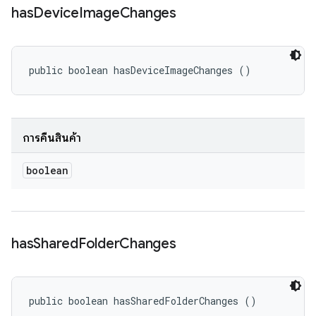
has
Device
Image
Changes
public boolean hasDeviceImageChanges ()
การคืนสินค้า
boolean
has
Shared
Folder
Changes
public boolean hasSharedFolderChanges ()