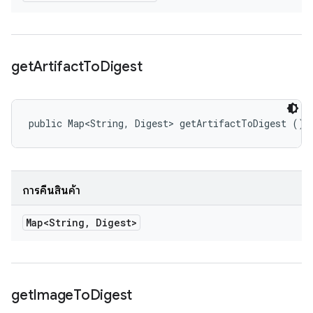
get
Artifact
To
Digest
public Map<String, Digest> getArtifactToDigest ()
การคืนสินค้า
Map<String
,
Digest>
get
Image
To
Digest