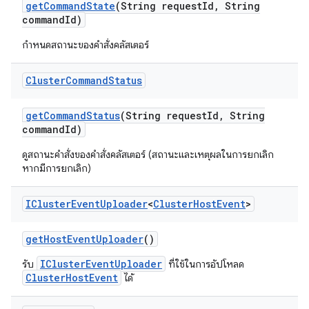
get
Command
State
(String request
Id
,
String
command
Id)
กำหนดสถานะของคำสั่งคลัสเตอร์
Cluster
Command
Status
get
Command
Status
(String request
Id
,
String
command
Id)
ดูสถานะคำสั่งของคำสั่งคลัสเตอร์ (สถานะและเหตุผลในการยกเลิก
หากมีการยกเลิก)
ICluster
Event
Uploader
<
Cluster
Host
Event
>
get
Host
Event
Uploader
()
IClusterEventUploader
รับ
ที่ใช้ในการอัปโหลด
ClusterHostEvent
ได้