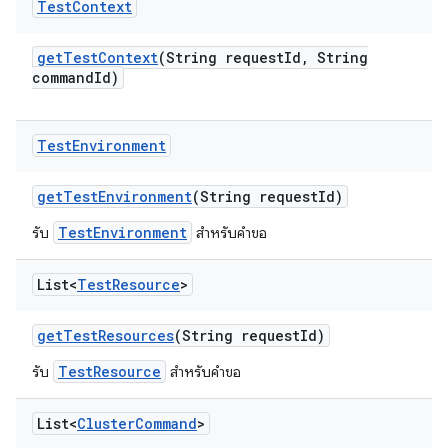
Test
Context
get
Test
Context
(String request
Id
,
String
command
Id)
Test
Environment
get
Test
Environment
(String request
Id)
TestEnvironment
รับ
สำหรับคำขอ
List<
Test
Resource
>
get
Test
Resources
(String request
Id)
TestResource
รับ
สำหรับคำขอ
List<
Cluster
Command
>