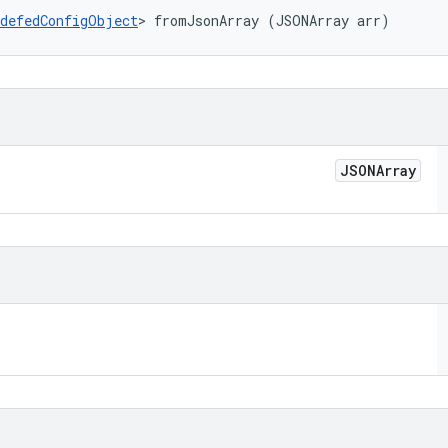
defedConfigObject
> fromJsonArray (JSONArray arr)
JSONArray