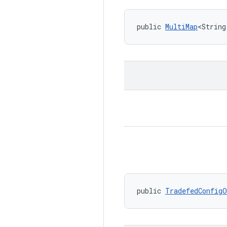
public 
MultiMap
<String
public 
TradefedConfig