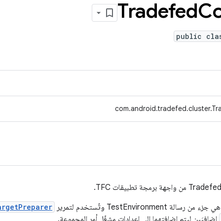
Tradefed
Co
public cla
com.android.tradefed.cluster.T
argetPreparer
إضافيَين ليتم إضافتهما إلى إعدادات مشغّل أمر المجموعة.