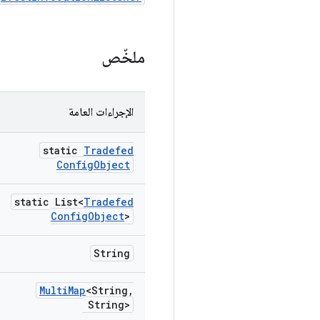
ملخّص
الإجراءات العامة
static
Tradefed
Config
Object
static List<
Tradefed
Config
Object
>
String
Multi
Map
<String
,
String>