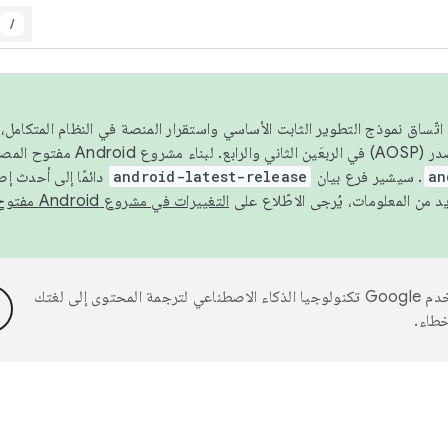
/
 عام 2026، ولضمان اتّساق نموذج التطوير الثابت الأساسي واستقرار المنصة في النظام المت
an
. سيشير فرع بيان
android-latest-release
دائمًا إلى أحدث إ
التغييرات في مشروع Android مفتوح المصدر
تستخدم Google تكنولوجيا الذكاء الاصطناعي لترجمة المحتوى إلى لغتك
خطاء.