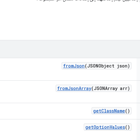
from
Json
(JSONObject json)
from
Json
Array
(JSONArray arr)
get
Class
Name
()
get
Option
Values
()