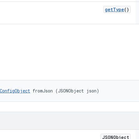
get
Type
()
ConfigObject
 fromJson (JSONObject json)
JSONObject