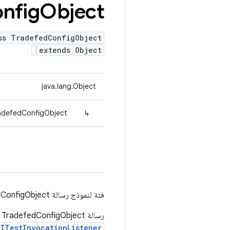
nfig
Object
ss TradefedConfigObject
extends Object
java.lang.Object
radefedConfigObject
↳
فئة لنموذج رسالة TradefedConfigObject من واجهة برمجة تطبيقات TFC.
رسالة TradefedConfigObject هي جزء من رسالة TestEnvironment وتُستخدم لتمرير
ITestInvocationListener