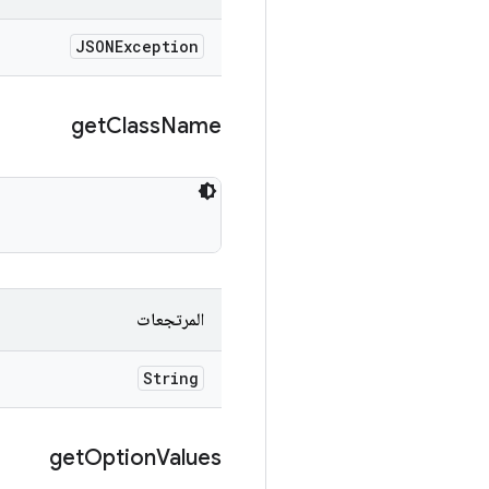
JSONException
get
Class
Name
المرتجعات
String
get
Option
Values