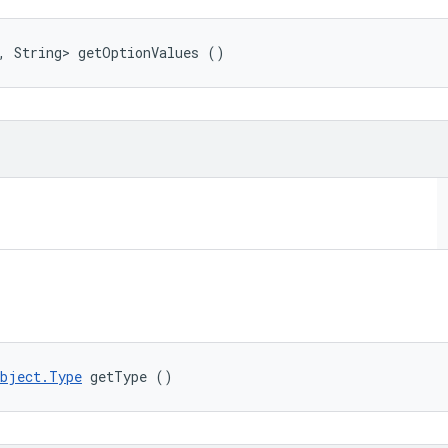
, String> getOptionValues ()
Object.Type
 getType ()