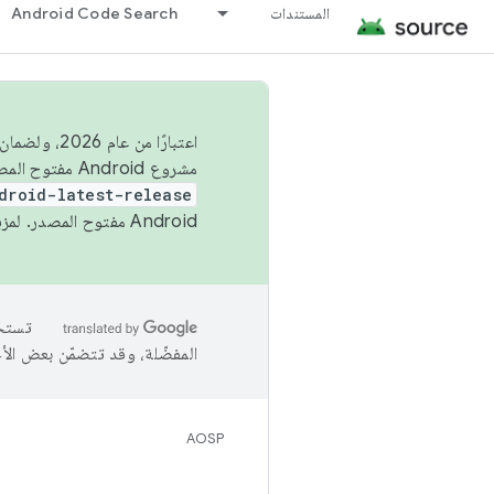
المستندات
Android Code Search
اعتبارًا من
مشروع Android مفتوح المصدر (AOSP) في الربعَين الثاني والرابع. لبناء مشروع Android مفتوح المصدر والمساهمة فيه، استخدِم
droid-latest-release
Android مفتوح المصدر. لمزيد من المعلومات، يُرجى الاطّلاع على
المفضّلة، وقد تتضمّن بعض الأ
AOSP