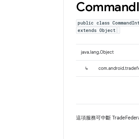
Command
public class CommandIn
extends Object
java.lang.Object
↳
com.android.trade
這項服務可中斷 TradeFed