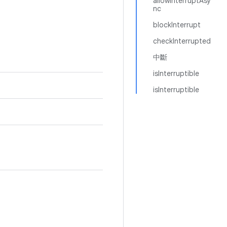
allowInterruptAsy
nc
blockInterrupt
checkInterrupted
中斷
isInterruptible
isInterruptible