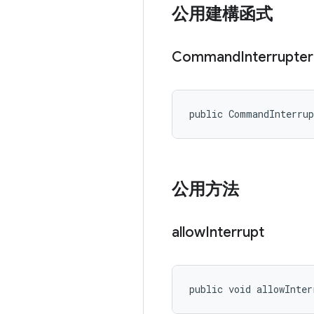
公用建構函式
Command
Interrupter
public CommandInterru
公用方法
allow
Interrupt
public void allowInter