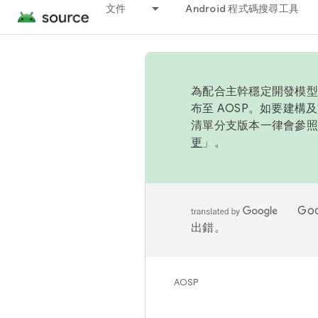
文件
Android 程式碼搜尋工具
為配合主幹穩定開發模型，
布至 AOSP。如要建構及
清單分支版本一律會參照推
更
」。
Go
出錯。
AOSP