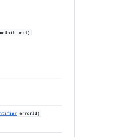
me
Unit unit)
ntifier
error
Id)