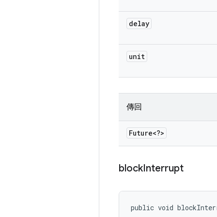
delay
unit
傳回
Future<?>
block
Interrupt
public void blockInter