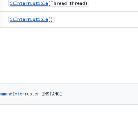
is
Interruptible
(Thread thread)
is
Interruptible
()
mmandInterrupter
 INSTANCE