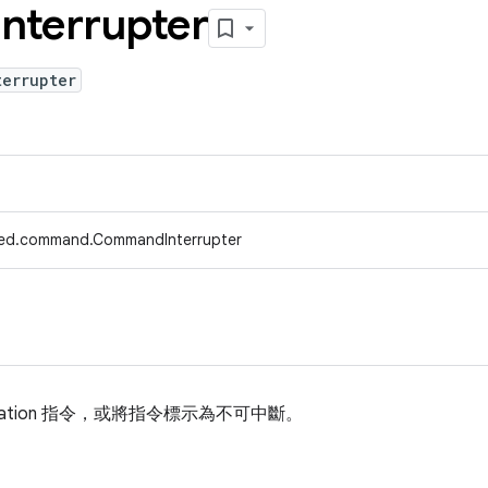
Interrupter
terrupter
fed.command.CommandInterrupter
eration 指令，或將指令標示為不可中斷。