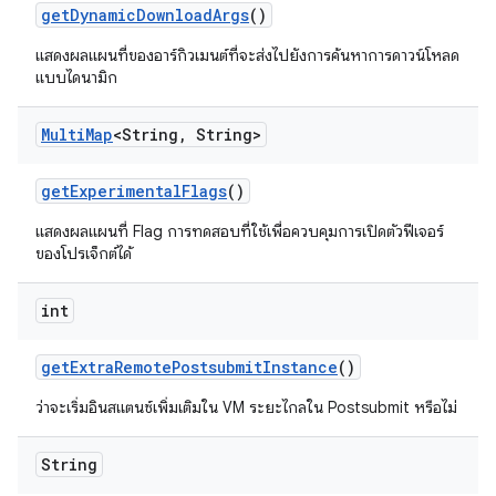
get
Dynamic
Download
Args
()
แสดงผลแผนที่ของอาร์กิวเมนต์ที่จะส่งไปยังการค้นหาการดาวน์โหลด
แบบไดนามิก
Multi
Map
<String
,
String>
get
Experimental
Flags
()
แสดงผลแผนที่ Flag การทดสอบที่ใช้เพื่อควบคุมการเปิดตัวฟีเจอร์
ของโปรเจ็กต์ได้
int
get
Extra
Remote
Postsubmit
Instance
()
ว่าจะเริ่มอินสแตนซ์เพิ่มเติมใน VM ระยะไกลใน Postsubmit หรือไม่
String