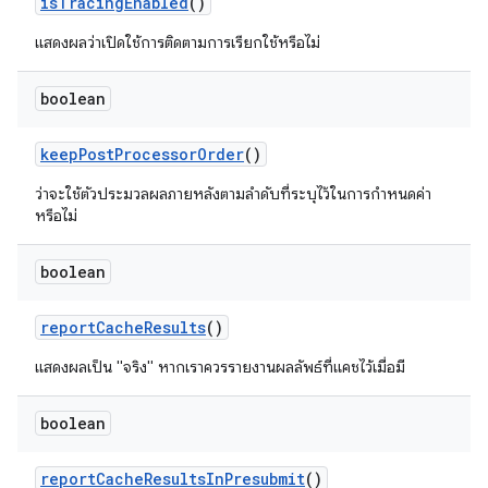
is
Tracing
Enabled
()
แสดงผลว่าเปิดใช้การติดตามการเรียกใช้หรือไม่
boolean
keep
Post
Processor
Order
()
ว่าจะใช้ตัวประมวลผลภายหลังตามลำดับที่ระบุไว้ในการกำหนดค่า
หรือไม่
boolean
report
Cache
Results
()
แสดงผลเป็น "จริง" หากเราควรรายงานผลลัพธ์ที่แคชไว้เมื่อมี
boolean
report
Cache
Results
In
Presubmit
()