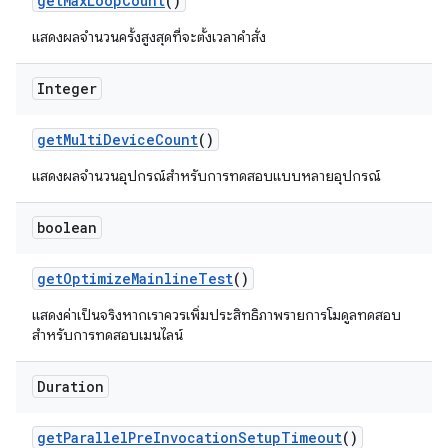
get
Max
Loop
Count
()
แสดงผลจำนวนครั้งสูงสุดที่จะตั้งเวลาคำสั่ง
Integer
get
Multi
Device
Count
()
แสดงผลจำนวนอุปกรณ์สำหรับการทดสอบแบบหลายอุปกรณ์
boolean
get
Optimize
Mainline
Test
()
แสดงค่าเป็นจริงหากเราควรเพิ่มประสิทธิภาพรายการโมดูลทดสอบ
สำหรับการทดสอบเมนไลน์
Duration
get
Parallel
Pre
Invocation
Setup
Timeout
()