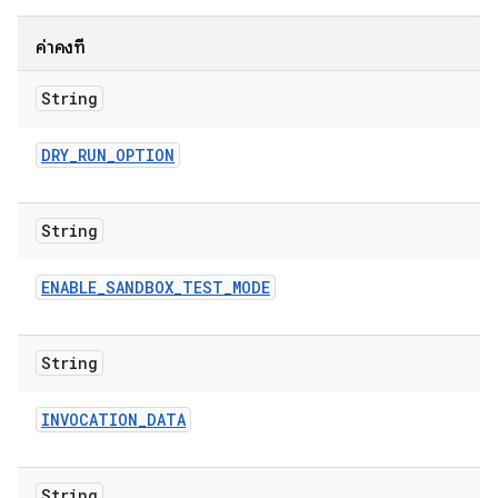
ค่าคงที่
String
DRY
_
RUN
_
OPTION
String
ENABLE
_
SANDBOX
_
TEST
_
MODE
String
INVOCATION
_
DATA
String