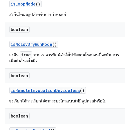
is
Loop
Mode
()
ส่งคืนโหมดลูปสำหรับการกำหนดค่า
boolean
is
Noisy
Dry
Run
Mode
()
true
ส่งคืน
หากเราควรพิมพ์คำสั่งไปยังคอนโซลก่อนที่จะ
ข้าม
การ
เพิ่มคำสั่งลงในคิว
boolean
is
Remote
Invocation
Deviceless
()
จะเรียกใช้การเรียกใช้จากระยะไกลแบบไม่มีอุปกรณ์หรือไม่
boolean