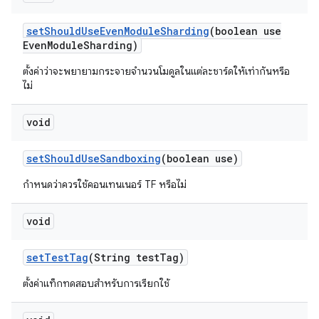
set
Should
Use
Even
Module
Sharding
(boolean use
Even
Module
Sharding)
ตั้งค่าว่าจะพยายามกระจายจำนวนโมดูลในแต่ละชาร์ดให้เท่ากันหรือ
ไม่
void
set
Should
Use
Sandboxing
(boolean use)
กำหนดว่าควรใช้คอนเทนเนอร์ TF หรือไม่
void
set
Test
Tag
(String test
Tag)
ตั้งค่าแท็กทดสอบสำหรับการเรียกใช้