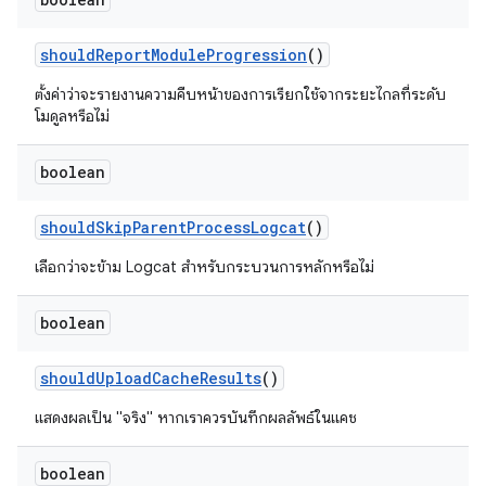
should
Report
Module
Progression
()
ตั้งค่าว่าจะรายงานความคืบหน้าของการเรียกใช้จากระยะไกลที่ระดับ
โมดูลหรือไม่
boolean
should
Skip
Parent
Process
Logcat
()
เลือกว่าจะข้าม Logcat สำหรับกระบวนการหลักหรือไม่
boolean
should
Upload
Cache
Results
()
แสดงผลเป็น "จริง" หากเราควรบันทึกผลลัพธ์ในแคช
boolean