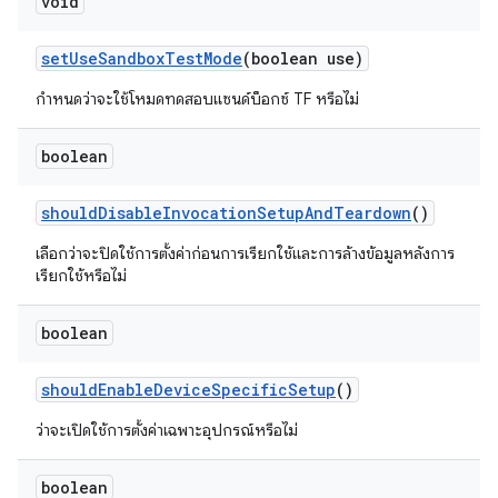
void
set
Use
Sandbox
Test
Mode
(boolean use)
กำหนดว่าจะใช้โหมดทดสอบแซนด์บ็อกซ์ TF หรือไม่
boolean
should
Disable
Invocation
Setup
And
Teardown
()
เลือกว่าจะปิดใช้การตั้งค่าก่อนการเรียกใช้และการล้างข้อมูลหลังการ
เรียกใช้หรือไม่
boolean
should
Enable
Device
Specific
Setup
()
ว่าจะเปิดใช้การตั้งค่าเฉพาะอุปกรณ์หรือไม่
boolean