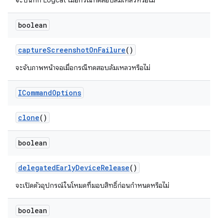
จะบันทึก Logcat เมื่อกรณีทดสอบล้มเหลวหรือไม่
boolean
capture
Screenshot
On
Failure
()
จะจับภาพหน้าจอเมื่อกรณีทดสอบล้มเหลวหรือไม่
ICommand
Options
clone
()
boolean
delegated
Early
Device
Release
()
จะเปิดตัวอุปกรณ์ในโหมดที่มอบสิทธิ์ก่อนกำหนดหรือไม่
boolean