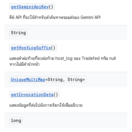
get
Gemini
Api
Key
()
คีย์ API ที่จะใช้สำหรับคำค้นหาพรอมต์ของ Gemini API
String
get
Host
Log
Suffix
()
แสดงคำต่อท้ายที่จะต่อท้าย host_log ของ Tradefed หรือ null
หากไม่มีคำนำหน้า
Unique
Multi
Map
<String
,
String>
get
Invocation
Data
()
แสดงข้อมูลที่ส่งไปยังการเรียกใช้เพื่ออธิบาย
long