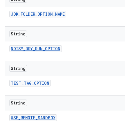
JDK
_
FOLDER
_
OPTION
_
NAME
String
NOISY
_
DRY
_
RUN
_
OPTION
String
TEST
_
TAG
_
OPTION
String
USE
_
REMOTE
_
SANDBOX