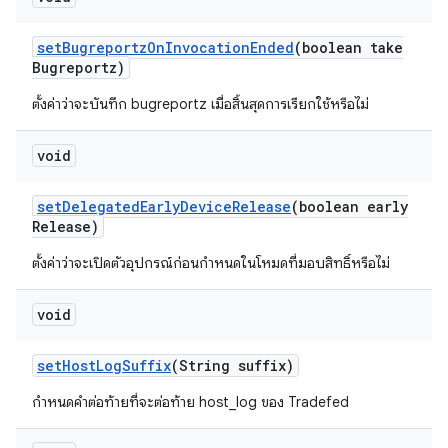
set
Bugreportz
On
Invocation
Ended
(boolean take
Bugreportz)
ตั้งค่าว่าจะบันทึก bugreportz เมื่อสิ้นสุดการเรียกใช้หรือไม่
void
set
Delegated
Early
Device
Release
(boolean early
Release)
ตั้งค่าว่าจะเปิดตัวอุปกรณ์ก่อนกำหนดในโหมดที่มอบสิทธิ์หรือไม่
void
set
Host
Log
Suffix
(String suffix)
กำหนดคำต่อท้ายที่จะต่อท้าย host_log ของ Tradefed