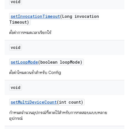
void
set
Invocation
Timeout
(Long invocation
Timeout)
ตั้งค่าการหมดเวลาเรียกใช้
void
set
Loop
Mode
(boolean loop
Mode)
ตั้งค่าโหมดวนซ้ำสำหรับ Config
void
set
Multi
Device
Count
(int count)
กำหนดจำนวนอุปกรณ์ที่คาดไว้สำหรับการทดสอบแบบหลาย
อุปกรณ์