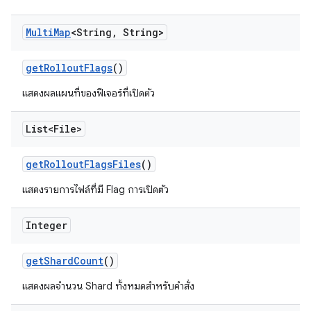
Multi
Map
<String
,
String>
get
Rollout
Flags
()
แสดงผลแผนที่ของฟีเจอร์ที่เปิดตัว
List<File>
get
Rollout
Flags
Files
()
แสดงรายการไฟล์ที่มี Flag การเปิดตัว
Integer
get
Shard
Count
()
แสดงผลจำนวน Shard ทั้งหมดสำหรับคำสั่ง