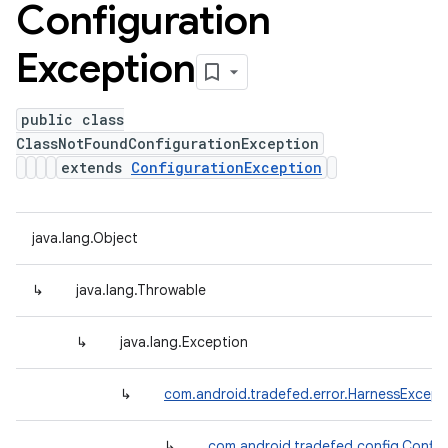
Configuration
Exception
public class
ClassNotFoundConfigurationException
extends
ConfigurationException
java.lang.Object
↳
java.lang.Throwable
↳
java.lang.Exception
↳
com.android.tradefed.error.HarnessExcept
↳
com.android.tradefed.config.Config