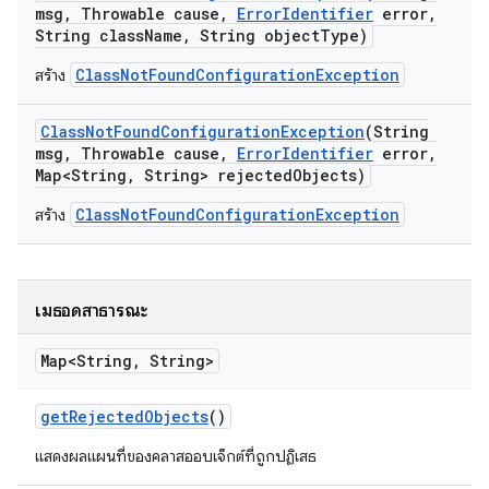
msg
,
Throwable cause
,
Error
Identifier
error
,
String class
Name
,
String object
Type)
ClassNotFoundConfigurationException
สร้าง
Class
Not
Found
Configuration
Exception
(String
msg
,
Throwable cause
,
Error
Identifier
error
,
Map<String
,
String> rejected
Objects)
ClassNotFoundConfigurationException
สร้าง
เมธอดสาธารณะ
Map<String
,
String>
get
Rejected
Objects
()
แสดงผลแผนที่ของคลาสออบเจ็กต์ที่ถูกปฏิเสธ