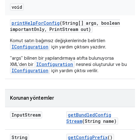
void
print
Help
For
Config
(String[] args
,
boolean
important
Only
,
Print
Stream out)
Komut satırı bağımsız değişkenlerinde belirtilen
IConfiguration
için yardım çıktısını yazdırır.
"args" bilinen bir yapılandırmaya atıfta bulunuyorsa
IConfiguration
XML'den bir
nesnesi oluşturulur ve bu
IConfiguration
için yardım çıktısı verilir.
Korunan yöntemler
Input
Stream
get
Bundled
Config
Stream
(String name)
String
get
Config
Prefix
()