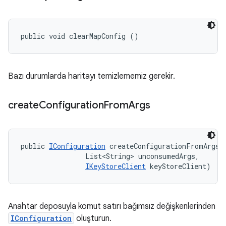
public void clearMapConfig ()
Bazı durumlarda haritayı temizlememiz gerekir.
create
Configuration
From
Args
public 
IConfiguration
 createConfigurationFromArgs (
                List<String> unconsumedArgs, 

IKeyStoreClient
 keyStoreClient)
Anahtar deposuyla komut satırı bağımsız değişkenlerinden
IConfiguration
oluşturun.