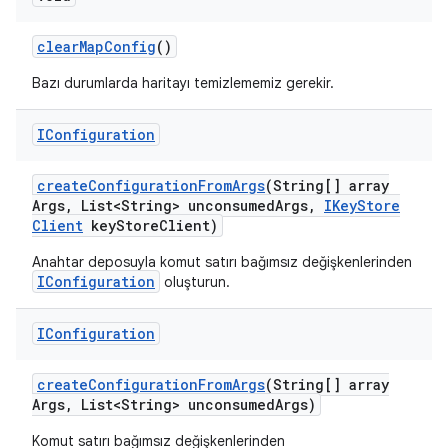
clear
Map
Config
()
Bazı durumlarda haritayı temizlememiz gerekir.
IConfiguration
create
Configuration
From
Args
(String[] array
Args
,
List<String> unconsumed
Args
,
IKey
Store
Client
key
Store
Client)
Anahtar deposuyla komut satırı bağımsız değişkenlerinden
IConfiguration
oluşturun.
IConfiguration
create
Configuration
From
Args
(String[] array
Args
,
List<String> unconsumed
Args)
Komut satırı bağımsız değişkenlerinden