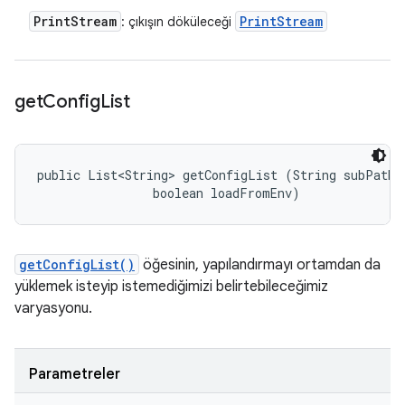
Print
Stream
Print
Stream
: çıkışın döküleceği
get
Config
List
public List<String> getConfigList (String subPath, 
                boolean loadFromEnv)
getConfigList()
öğesinin, yapılandırmayı ortamdan da
yüklemek isteyip istemediğimizi belirtebileceğimiz
varyasyonu.
Parametreler