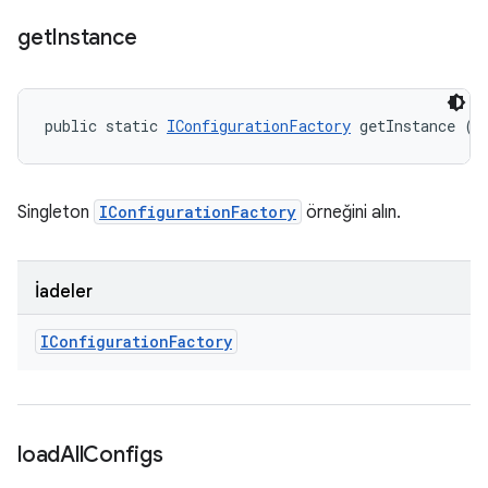
get
Instance
public static 
IConfigurationFactory
 getInstance ()
Singleton
IConfigurationFactory
örneğini alın.
İadeler
IConfiguration
Factory
load
All
Configs