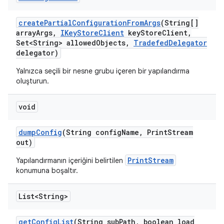
create
Partial
Configuration
From
Args
(String[]
array
Args
,
IKey
Store
Client
key
Store
Client
,
Set<String> allowed
Objects
,
Tradefed
Delegator
delegator)
Yalnızca seçili bir nesne grubu içeren bir yapılandırma
oluşturun.
void
dump
Config
(String config
Name
,
Print
Stream
out)
PrintStream
Yapılandırmanın içeriğini belirtilen
konumuna boşaltır.
List<String>
get
Config
List
(String sub
Path
,
boolean load