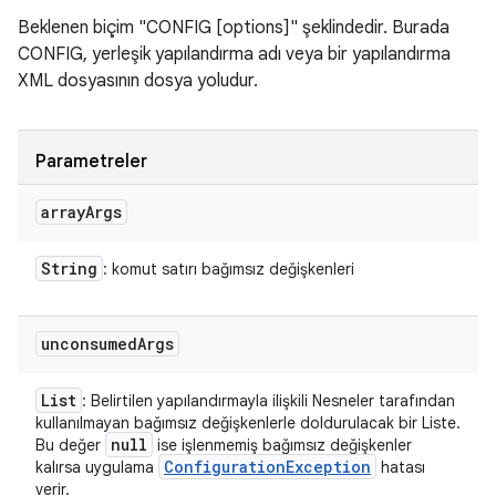
Beklenen biçim "CONFIG [options]" şeklindedir. Burada
CONFIG, yerleşik yapılandırma adı veya bir yapılandırma
XML dosyasının dosya yoludur.
Parametreler
array
Args
String
: komut satırı bağımsız değişkenleri
unconsumed
Args
List
: Belirtilen yapılandırmayla ilişkili Nesneler tarafından
kullanılmayan bağımsız değişkenlerle doldurulacak bir Liste.
null
Bu değer
ise işlenmemiş bağımsız değişkenler
Configuration
Exception
kalırsa uygulama
hatası
verir.