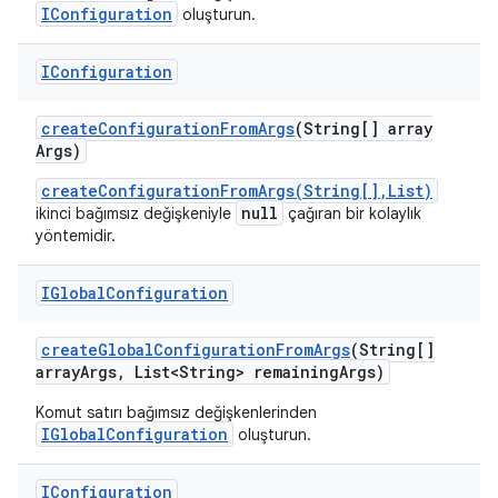
IConfiguration
oluşturun.
IConfiguration
create
Configuration
From
Args
(String[] array
Args)
createConfigurationFromArgs(String[],List)
null
ikinci bağımsız değişkeniyle
çağıran bir kolaylık
yöntemidir.
IGlobal
Configuration
create
Global
Configuration
From
Args
(String[]
array
Args
,
List<String> remaining
Args)
Komut satırı bağımsız değişkenlerinden
IGlobalConfiguration
oluşturun.
IConfiguration