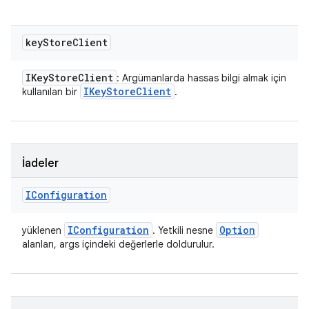
key
Store
Client
IKey
Store
Client
: Argümanlarda hassas bilgi almak için
IKey
Store
Client
kullanılan bir
.
İadeler
IConfiguration
IConfiguration
Option
yüklenen
. Yetkili nesne
alanları, args içindeki değerlerle doldurulur.