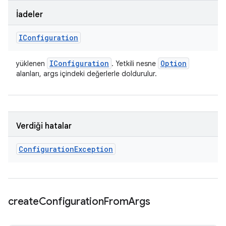
İadeler
IConfiguration
IConfiguration
Option
yüklenen
. Yetkili nesne
alanları, args içindeki değerlerle doldurulur.
Verdiği hatalar
Configuration
Exception
create
Configuration
From
Args