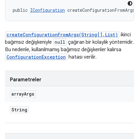
public 
IConfiguration
 createConfigurationFromArgs 
createConfigurationFromArgs(String[],List)
ikinci
bağımsız değişkeniyle
null
çağıran bir kolaylık yöntemidir.
Bu nedenle, kullanılmamış bağımsız değişkenler kalırsa
ConfigurationException
hatası verilir.
Parametreler
array
Args
String