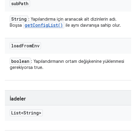
sub
Path
String
: Yapılandırma için aranacak alt dizinlerin adı.
get
Config
List(
)
Boşsa
ile aynı davranışa sahip olur.
load
From
Env
boolean
: Yapılandırmanın ortam değişkenine yüklenmesi
gerekiyorsa true.
İadeler
List<String>