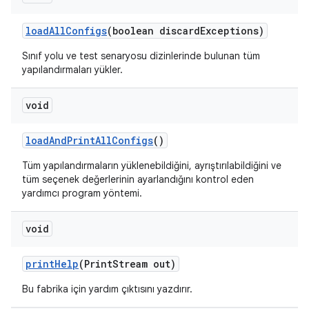
load
All
Configs
(boolean discard
Exceptions)
Sınıf yolu ve test senaryosu dizinlerinde bulunan tüm
yapılandırmaları yükler.
void
load
And
Print
All
Configs
()
Tüm yapılandırmaların yüklenebildiğini, ayrıştırılabildiğini ve
tüm seçenek değerlerinin ayarlandığını kontrol eden
yardımcı program yöntemi.
void
print
Help
(Print
Stream out)
Bu fabrika için yardım çıktısını yazdırır.