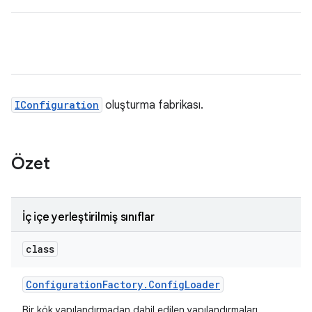
IConfiguration
oluşturma fabrikası.
Özet
İç içe yerleştirilmiş sınıflar
class
Configuration
Factory
.
Config
Loader
Bir kök yapılandırmadan dahil edilen yapılandırmaları