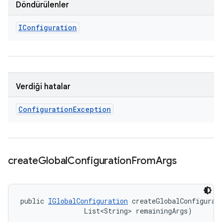
Döndürülenler
IConfiguration
Verdiği hatalar
Configuration
Exception
create
Global
Configuration
From
Args
public 
IGlobalConfiguration
 createGlobalConfigurat
                List<String> remainingArgs)