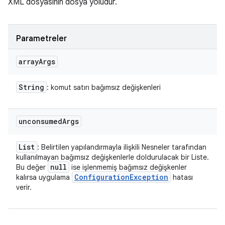
XML dosyasının dosya yoludur.
Parametreler
array
Args
String
: komut satırı bağımsız değişkenleri
unconsumed
Args
List
: Belirtilen yapılandırmayla ilişkili Nesneler tarafından
kullanılmayan bağımsız değişkenlerle doldurulacak bir Liste.
null
Bu değer
ise işlenmemiş bağımsız değişkenler
Configuration
Exception
kalırsa uygulama
hatası
verir.