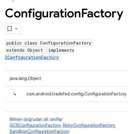
Configuration
Factory
public class ConfigurationFactory
extends Object
implements
IConfigurationFactory
java.lang.Object
↳
com.android.tradefed.config.ConfigurationFactory
Bilinen doğrudan alt sınıflar
GCSConfigurationFactory
,
RetryConfigurationFactory
,
SandboxConfigurationFactory