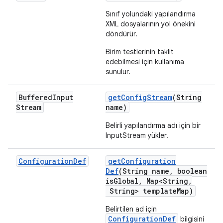
Sınıf yolundaki yapılandırma
XML dosyalarının yol önekini
döndürür.
Birim testlerinin taklit
edebilmesi için kullanıma
sunulur.
Buffered
Input
get
Config
Stream
(String
Stream
name)
Belirli yapılandırma adı için bir
InputStream yükler.
Configuration
Def
get
Configuration
Def
(String name
,
boolean
is
Global
,
Map<String
,
String> template
Map)
Belirtilen ad için
ConfigurationDef
bilgisini