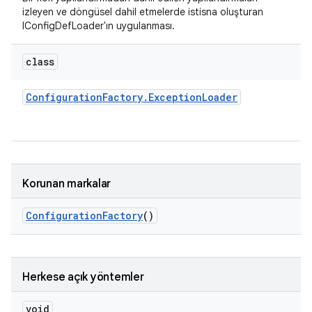
izleyen ve döngüsel dahil etmelerde istisna oluşturan
IConfigDefLoader'ın uygulanması.
class
Configuration
Factory
.
Exception
Loader
Korunan markalar
Configuration
Factory
()
Herkese açık yöntemler
void