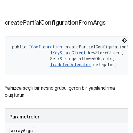
create
Partial
Configuration
From
Args
public 
IConfiguration
 createPartialConfigurationFro
IKeyStoreClient
 keyStoreClient, 

                Set<String> allowedObjects, 

TradefedDelegator
 delegator)
Yalnızca seçili bir nesne grubu içeren bir yapılandırma
oluşturun.
Parametreler
array
Args