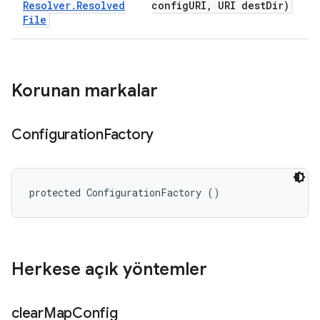
Resolver
.
Resolved
config
URI
,
URI dest
Dir)
File
Korunan markalar
Configuration
Factory
protected ConfigurationFactory ()
Herkese açık yöntemler
clear
Map
Config