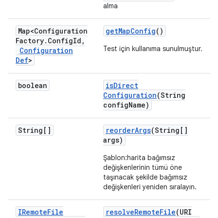
alma
Map<Configuration
get
Map
Config
()
Factory
.
Config
Id
,
Test için kullanıma sunulmuştur.
Configuration
Def
>
boolean
is
Direct
Configuration
(String
config
Name)
String[]
reorder
Args
(String[]
args)
Şablon:harita bağımsız
değişkenlerinin tümü öne
taşınacak şekilde bağımsız
değişkenleri yeniden sıralayın.
IRemote
File
resolve
Remote
File
(URI