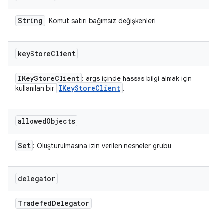
String
: Komut satırı bağımsız değişkenleri
key
Store
Client
IKey
Store
Client
: args içinde hassas bilgi almak için
IKey
Store
Client
kullanılan bir
.
allowed
Objects
Set
: Oluşturulmasına izin verilen nesneler grubu
delegator
Tradefed
Delegator