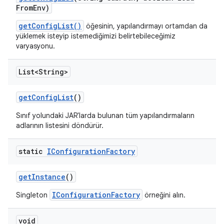
From
Env)
getConfigList()
öğesinin, yapılandırmayı ortamdan da
yüklemek isteyip istemediğimizi belirtebileceğimiz
varyasyonu.
List<String>
get
Config
List
()
Sınıf yolundaki JAR'larda bulunan tüm yapılandırmaların
adlarının listesini döndürür.
static
IConfiguration
Factory
get
Instance
()
IConfigurationFactory
Singleton
örneğini alın.
void