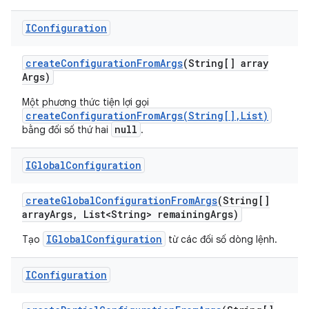
IConfiguration
create
Configuration
From
Args
(String[] array
Args)
Một phương thức tiện lợi gọi
createConfigurationFromArgs(String[],List)
null
bằng đối số thứ hai
.
IGlobal
Configuration
create
Global
Configuration
From
Args
(String[]
array
Args
,
List<String> remaining
Args)
IGlobalConfiguration
Tạo
từ các đối số dòng lệnh.
IConfiguration