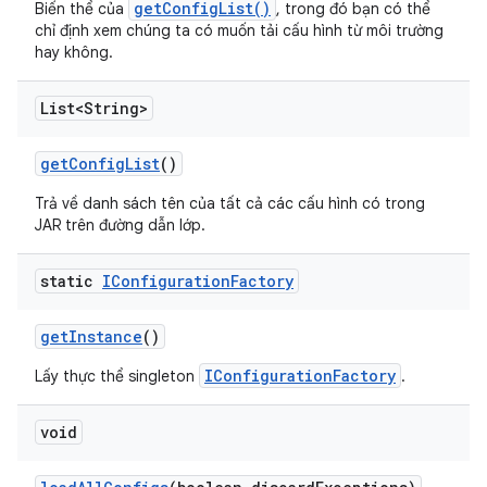
getConfigList()
Biến thể của
, trong đó bạn có thể
chỉ định xem chúng ta có muốn tải cấu hình từ môi trường
hay không.
List<String>
get
Config
List
()
Trả về danh sách tên của tất cả các cấu hình có trong
JAR trên đường dẫn lớp.
static
IConfiguration
Factory
get
Instance
()
IConfigurationFactory
Lấy thực thể singleton
.
void