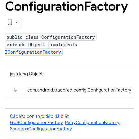
Configuration
Factory
public class ConfigurationFactory
extends Object
implements
IConfigurationFactory
java.lang.Object
↳
com.android.tradefed.config.ConfigurationFactory
Các lớp con trực tiếp đã biết
GCSConfigurationFactory
,
RetryConfigurationFactory
,
SandboxConfigurationFactory