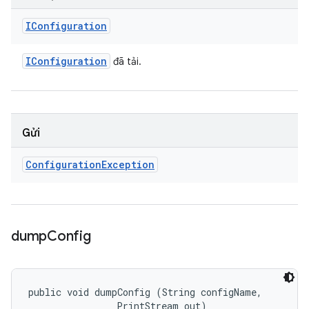
IConfiguration
IConfiguration
đã tải.
Gửi
Configuration
Exception
dump
Config
public void dumpConfig (String configName, 

                PrintStream out)