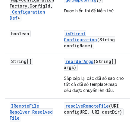
Factory
.
Config
Id
,
Được hiển thị để kiểm thử.
Configuration
Def
>
boolean
is
Direct
Configuration
(String
config
Name)
String[]
reorder
Args
(String[]
args)
Sắp xếp lại các đối số sao cho
tất cả đối số template:map
đều được chuyển lên đầu.
IRemote
File
resolve
Remote
File
(URI
Resolver
.
Resolved
config
URI
,
URI dest
Dir)
File