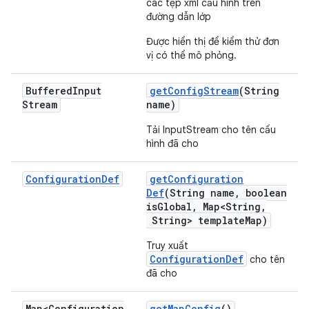
các tệp xml cấu hình trên
đường dẫn lớp
Được hiển thị để kiểm thử đơn
vị có thể mô phỏng.
Buffered
Input
get
Config
Stream
(String
Stream
name)
Tải InputStream cho tên cấu
hình đã cho
Configuration
Def
get
Configuration
Def
(String name
,
boolean
is
Global
,
Map<String
,
String> template
Map)
Truy xuất
ConfigurationDef
cho tên
đã cho
Map<Configuration
get
Map
Config
()