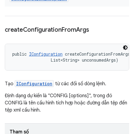
create
Configuration
From
Args
public 
IConfiguration
 createConfigurationFromArgs (
                List<String> unconsumedArgs)
Tạo
IConfiguration
từ các đối số dòng lệnh.
Định dạng dự kiến là "CONFIG [options]", trong đó
CONFIG là tên cấu hình tích hợp hoặc đường dẫn tệp đến
tệp xml cấu hình.
Tham số