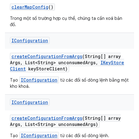
clear
Map
Config
()
Trong một số trường hợp cụ thể, chúng ta cần xoá bản
đồ.
IConfiguration
create
Configuration
From
Args
(String[] array
Args
,
List<String> unconsumed
Args
,
IKey
Store
Client
key
Store
Client)
IConfiguration
Tạo
từ các đối số dòng lệnh bằng một
kho khoá.
IConfiguration
create
Configuration
From
Args
(String[] array
Args
,
List<String> unconsumed
Args)
IConfiguration
Tạo
từ các đối số dòng lệnh.