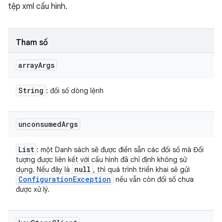
tệp xml cấu hình.
Tham số
array
Args
String
: đối số dòng lệnh
unconsumed
Args
List
: một Danh sách sẽ được điền sẵn các đối số mà Đối
tượng được liên kết với cấu hình đã chỉ định không sử
null
dụng. Nếu đây là
, thì quá trình triển khai sẽ gửi
Configuration
Exception
nếu vẫn còn đối số chưa
được xử lý.