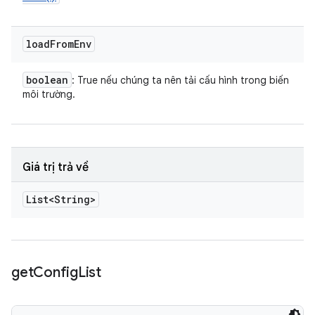
load
From
Env
boolean
: True nếu chúng ta nên tải cấu hình trong biến
môi trường.
Giá trị trả về
List<String>
get
Config
List