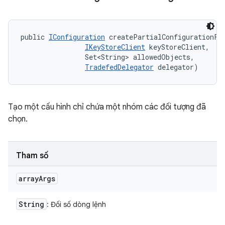
public 
IConfiguration
 createPartialConfigurationFro
IKeyStoreClient
 keyStoreClient, 

                Set<String> allowedObjects, 

TradefedDelegator
 delegator)
Tạo một cấu hình chỉ chứa một nhóm các đối tượng đã
chọn.
Tham số
array
Args
String
: Đối số dòng lệnh