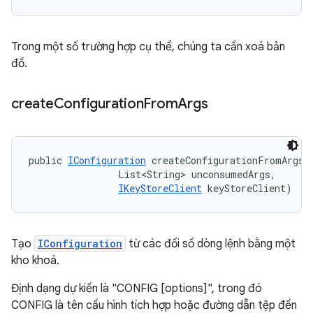
Trong một số trường hợp cụ thể, chúng ta cần xoá bản
đồ.
create
Configuration
From
Args
public 
IConfiguration
 createConfigurationFromArgs (
                List<String> unconsumedArgs, 

IKeyStoreClient
 keyStoreClient)
Tạo
IConfiguration
từ các đối số dòng lệnh bằng một
kho khoá.
Định dạng dự kiến là "CONFIG [options]", trong đó
CONFIG là tên cấu hình tích hợp hoặc đường dẫn tệp đến