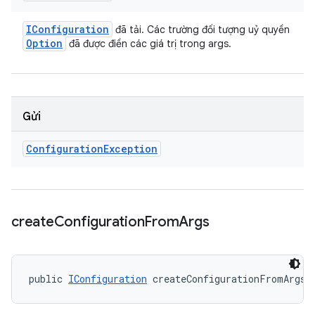
IConfiguration
đã tải. Các trường đối tượng uỷ quyền
Option
đã được điền các giá trị trong args.
Gửi
Configuration
Exception
create
Configuration
From
Args
public 
IConfiguration
 createConfigurationFromArgs 