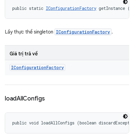
public static 
IConfigurationFactory
 getInstance ()
Lấy thực thể singleton
IConfigurationFactory
.
Giá trị trả về
IConfiguration
Factory
load
All
Configs
public void loadAllConfigs (boolean discardExcepti