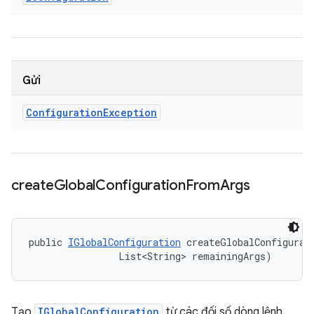
Gửi
Configuration
Exception
create
Global
Configuration
From
Args
public 
IGlobalConfiguration
 createGlobalConfigurat
                List<String> remainingArgs)
Tạo
IGlobalConfiguration
từ các đối số dòng lệnh.