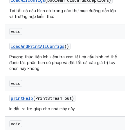
load
All
Configs
(boolean discard
Exceptions)
Tải tất cả cấu hình có trong các thư mục đường dẫn lớp
và trường hợp kiểm thử.
void
load
And
Print
All
Configs
()
Phương thức tiện ích kiểm tra xem tất cả cấu hình có thể
được tải, phân tích cú pháp và đặt tất cả các giá trị tuỳ
chọn hay không.
void
print
Help
(Print
Stream out)
In đầu ra trợ giúp cho nhà máy này.
void