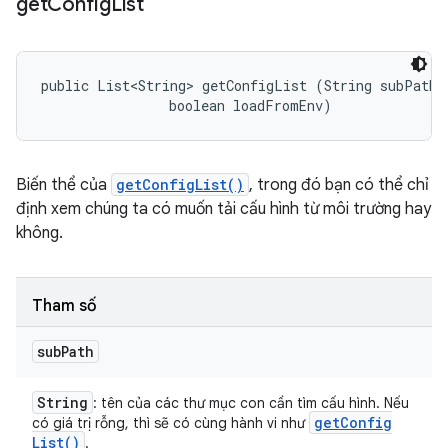
get
Config
List
public List<String> getConfigList (String subPath, 
                boolean loadFromEnv)
Biến thể của
getConfigList()
, trong đó bạn có thể chỉ
định xem chúng ta có muốn tải cấu hình từ môi trường hay
không.
Tham số
sub
Path
String
: tên của các thư mục con cần tìm cấu hình. Nếu
get
Config
có giá trị rỗng, thì sẽ có cùng hành vi như
List(
)
.