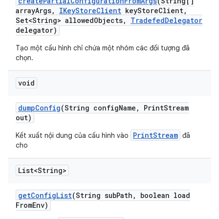
create
Partial
Configuration
From
Args
(String[]
array
Args
,
IKey
Store
Client
key
Store
Client
,
Set<String> allowed
Objects
,
Tradefed
Delegator
delegator)
Tạo một cấu hình chỉ chứa một nhóm các đối tượng đã
chọn.
void
dump
Config
(String config
Name
,
Print
Stream
out)
PrintStream
Kết xuất nội dung của cấu hình vào
đã
cho
List<String>
get
Config
List
(String sub
Path
,
boolean load
From
Env)