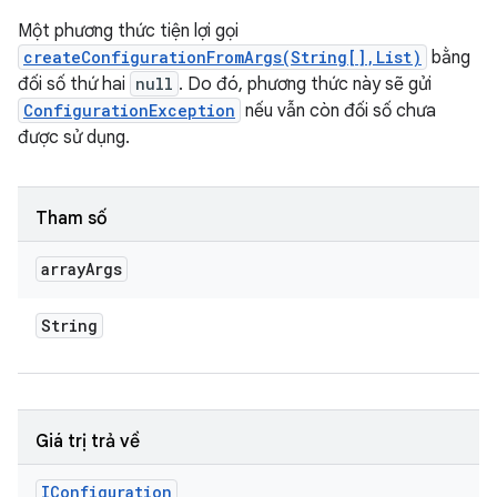
Một phương thức tiện lợi gọi
createConfigurationFromArgs(String[],List)
bằng
đối số thứ hai
null
. Do đó, phương thức này sẽ gửi
ConfigurationException
nếu vẫn còn đối số chưa
được sử dụng.
Tham số
array
Args
String
Giá trị trả về
IConfiguration