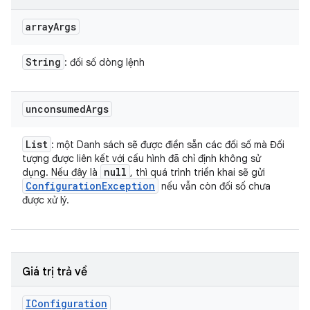
array
Args
String
: đối số dòng lệnh
unconsumed
Args
List
: một Danh sách sẽ được điền sẵn các đối số mà Đối
tượng được liên kết với cấu hình đã chỉ định không sử
null
dụng. Nếu đây là
, thì quá trình triển khai sẽ gửi
Configuration
Exception
nếu vẫn còn đối số chưa
được xử lý.
Giá trị trả về
IConfiguration