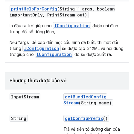
print
Help
For
Config
(String[] args
,
boolean
important
Only
,
Print
Stream out)
IConfiguration
In đầu ra trợ giúp cho
được chỉ định
trong đối số dòng lệnh,
Nếu "args" đề cập đến một cấu hình đã biết, thì một đối
IConfiguration
tượng
sẽ được tạo từ XML và nội dung
IConfiguration
trợ giúp cho
đó sẽ được xuất ra.
Phương thức được bảo vệ
Input
Stream
get
Bundled
Config
Stream
(String name)
String
get
Config
Prefix
()
Trả về tiền tố đường dẫn của