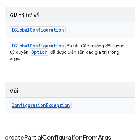
Giá trị trả về
IGlobal
Configuration
IGlobal
Configuration
đã tải. Các trường đối tượng
Option
uỷ quyền
đã được điền sẵn các giá trị trong
args.
Gửi
Configuration
Exception
create
Partial
Configuration
From
Args