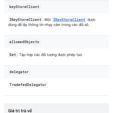
key
Store
Client
IKey
Store
Client
IKey
Store
Client
: Một
được
dùng để lấy thông tin nhạy cảm trong các đối số.
allowed
Objects
Set
: Tập hợp các đối tượng được phép tạo
delegator
Tradefed
Delegator
Giá trị trả về