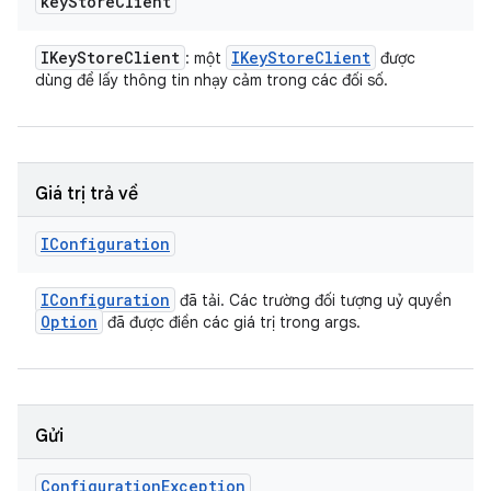
key
Store
Client
IKey
Store
Client
IKey
Store
Client
: một
được
dùng để lấy thông tin nhạy cảm trong các đối số.
Giá trị trả về
IConfiguration
IConfiguration
đã tải. Các trường đối tượng uỷ quyền
Option
đã được điền các giá trị trong args.
Gửi
Configuration
Exception