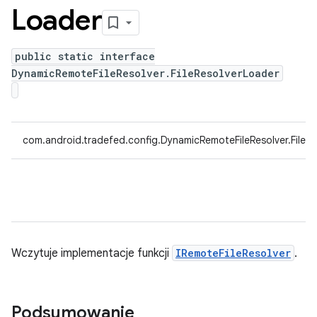
Loader
public static interface
DynamicRemoteFileResolver.FileResolverLoader
com.android.tradefed.config.DynamicRemoteFileResolver.FileR
Wczytuje implementacje funkcji
IRemoteFileResolver
.
Podsumowanie