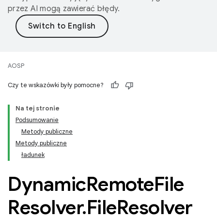
przez AI mogą zawierać błędy.
AOSP
Czy te wskazówki były pomocne?
Na tej stronie
Podsumowanie
Metody publiczne
Metody publiczne
ładunek
Dynamic
Remote
File
Resolver
.
File
Resolver