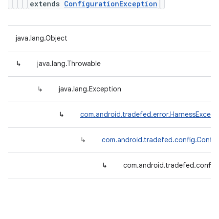
extends
ConfigurationException
java.lang.Object
↳
java.lang.Throwable
↳
java.lang.Exception
↳
com.android.tradefed.error.HarnessExcept
↳
com.android.tradefed.config.Config
↳
com.android.tradefed.config