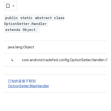
public static abstract class
OptionSetter.Handler
extends Object
java.lang.Object
↳
com.android.tradefed.config.OptionSetter.Handler<T>
已知的直接子類別
OptionSetter.MapHandler