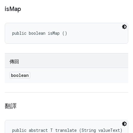
is
Map
public boolean isMap ()
傳回
boolean
翻譯
public abstract T translate (String valueText)