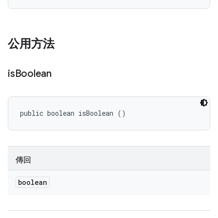
公用方法
is
Boolean
public boolean isBoolean ()
傳回
boolean