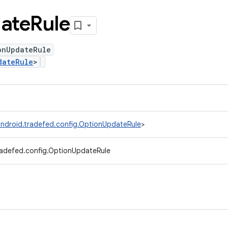
ate
Rule
onUpdateRule
dateRule
>
ndroid.tradefed.config.OptionUpdateRule
>
radefed.config.OptionUpdateRule