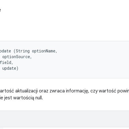
e
pdate (String optionName, 

 optionSource, 

field, 

t update)
artość aktualizacji oraz zwraca informację, czy wartość powi
ie jest wartością null.