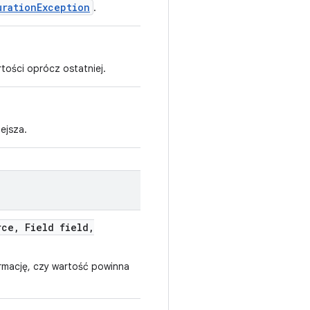
urationException
.
rtości oprócz ostatniej.
iejsza.
rce
,
Field field
,
ormację, czy wartość powinna