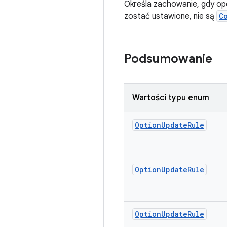
Określa zachowanie, gdy opcj
zostać ustawione, nie są
C
Podsumowanie
Wartości typu enum
Option
Update
Rule
Option
Update
Rule
Option
Update
Rule