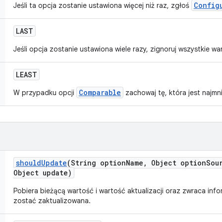
Config
Jeśli ta opcja zostanie ustawiona więcej niż raz, zgłoś
LAST
Jeśli opcja zostanie ustawiona wiele razy, zignoruj wszystkie wa
LEAST
Comparable
W przypadku opcji
zachowaj tę, która jest najmn
should
Update
(String option
Name
,
Object option
Sou
Object update)
Pobiera bieżącą wartość i wartość aktualizacji oraz zwraca inf
zostać zaktualizowana.