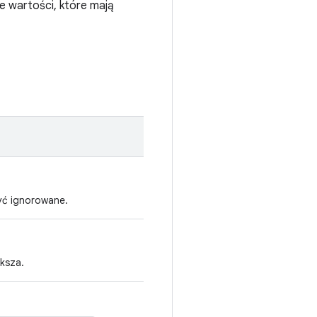
że wartości, które mają
być ignorowane.
ększa.