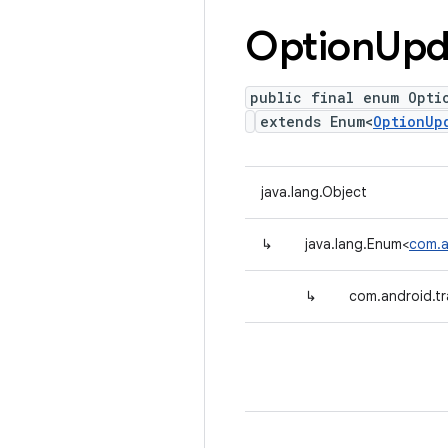
Option
Upd
public final enum Opti
extends Enum<
OptionUp
java.lang.Object
↳
java.lang.Enum<
com.a
↳
com.android.t