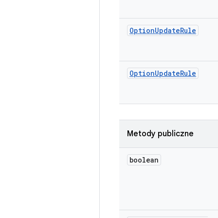
Option
Update
Rule
Option
Update
Rule
Metody publiczne
boolean