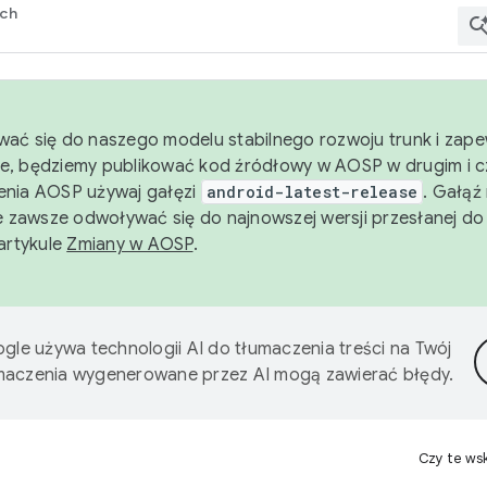
rch
wać się do naszego modelu stabilnego rozwoju trunk i zape
e, będziemy publikować kod źródłowy w AOSP w drugim i c
enia AOSP używaj gałęzi
android-latest-release
. Gałąź
 zawsze odwoływać się do najnowszej wersji przesłanej do
 artykule
Zmiany w AOSP
.
gle używa technologii AI do tłumaczenia treści na Twój
umaczenia wygenerowane przez AI mogą zawierać błędy.
Czy te ws