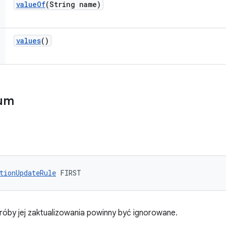
value
Of
(String name)
values
()
num
tionUpdateRule
 FIRST
próby jej zaktualizowania powinny być ignorowane.