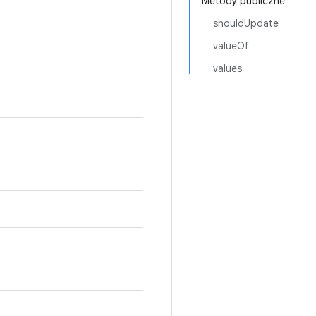
Metody publiczne
shouldUpdate
valueOf
values