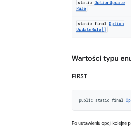
static
Option
Update
Rule
static final
Option
Update
Rule[]
Wartości typu e
FIRST
public static final 
Op
Po ustawieniu opcji kolejne 