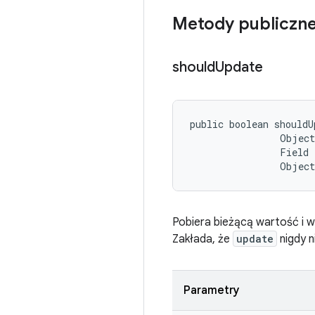
Metody publiczn
should
Update
public boolean shouldU
                Object
                Field 
                Objec
Pobiera bieżącą wartość i w
Zakłada, że
update
nigdy n
Parametry