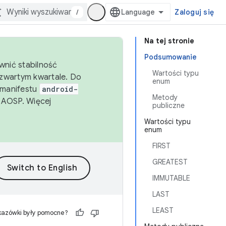
/
Zaloguj się
Na tej stronie
Podsumowanie
wnić stabilność
Wartości typu
zwartym kwartale. Do
enum
 manifestu
android-
Metody
 AOSP. Więcej
publiczne
Wartości typu
enum
FIRST
GREATEST
IMMUTABLE
LAST
LEAST
kazówki były pomocne?