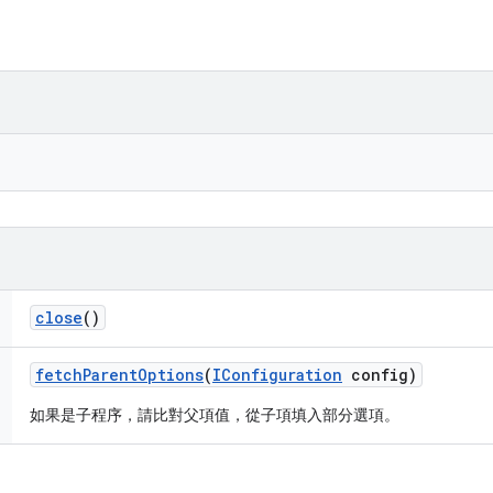
close
()
fetch
Parent
Options
(
IConfiguration
config)
如果是子程序，請比對父項值，從子項填入部分選項。