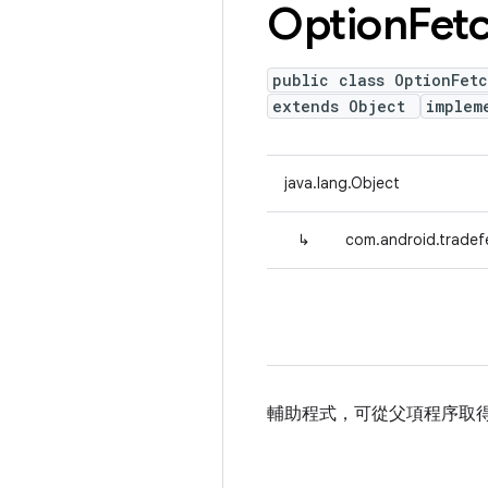
Option
Fet
public class OptionFet
extends Object
implem
java.lang.Object
↳
com.android.tradefe
輔助程式，可從父項程序取