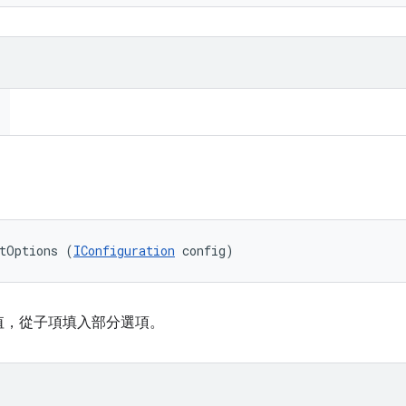
ntOptions (
IConfiguration
 config)
值，從子項填入部分選項。