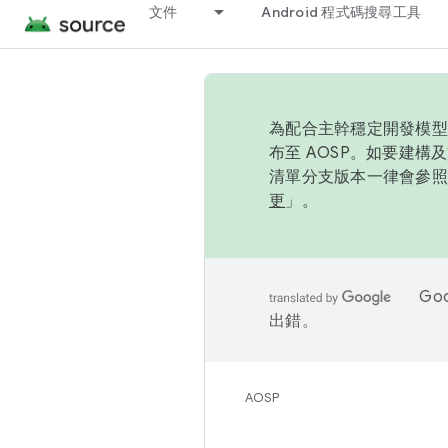
文件
Android 程式碼搜尋工具
為配合主幹穩定開發模型，
布至 AOSP。如要建構及
清單分支版本一律會參照推
更
」。
Go
出錯。
AOSP