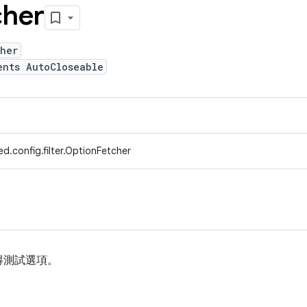
cher
cher
ents AutoCloseable
d.config.filter.OptionFetcher
得測試選項。