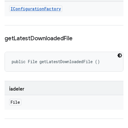
IConfiguration
Factory
get
Latest
Downloaded
File
public File getLatestDownloadedFile ()
İadeler
File