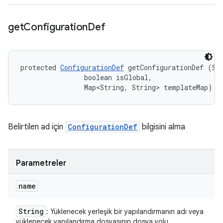
get
Configuration
Def
protected 
ConfigurationDef
 getConfigurationDef (Str
                boolean isGlobal, 

                Map<String, String> templateMap)
Belirtilen ad için
ConfigurationDef
bilgisini alma
Parametreler
name
String
: Yüklenecek yerleşik bir yapılandırmanın adı veya
yüklenecek yapılandırma dosyasının dosya yolu