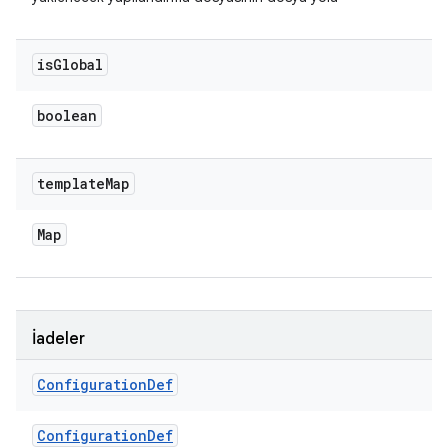
is
Global
boolean
template
Map
Map
İadeler
Configuration
Def
Configuration
Def