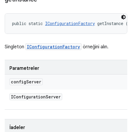
public static 
IConfigurationFactory
 getInstance (
I
Singleton
IConfigurationFactory
örneğini alın.
Parametreler
config
Server
IConfiguration
Server
İadeler