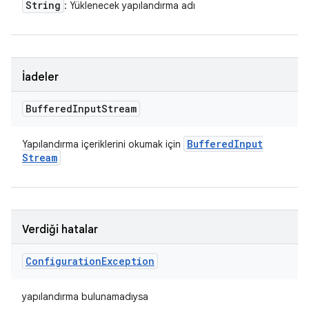
String
: Yüklenecek yapılandırma adı
İadeler
Buffered
Input
Stream
Buffered
Input
Yapılandırma içeriklerini okumak için
Stream
Verdiği hatalar
Configuration
Exception
yapılandırma bulunamadıysa