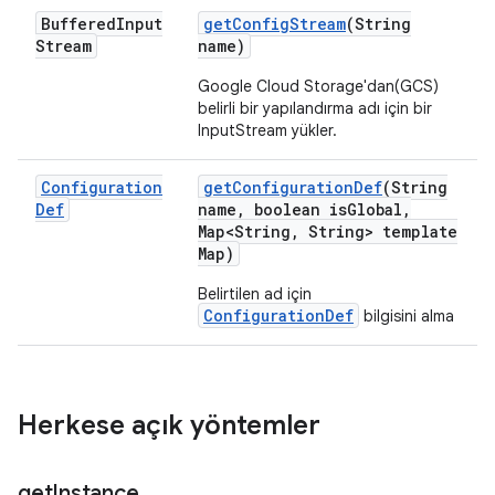
Buffered
Input
get
Config
Stream
(String
Stream
name)
Google Cloud Storage'dan(GCS)
belirli bir yapılandırma adı için bir
InputStream yükler.
Configuration
get
Configuration
Def
(String
Def
name
,
boolean is
Global
,
Map<String
,
String> template
Map)
Belirtilen ad için
ConfigurationDef
bilgisini alma
Herkese açık yöntemler
get
Instance