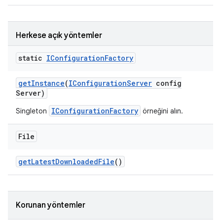
Herkese açık yöntemler
static
IConfiguration
Factory
get
Instance
(
IConfiguration
Server
config
Server)
IConfigurationFactory
Singleton
örneğini alın.
File
get
Latest
Downloaded
File
()
Korunan yöntemler