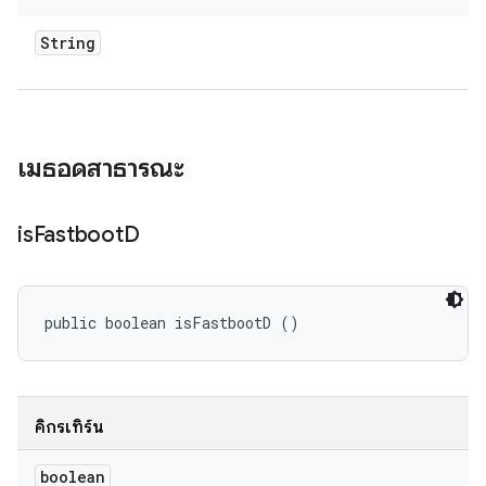
String
เมธอดสาธารณะ
is
Fastboot
D
public boolean isFastbootD ()
คิกรีเทิร์น
boolean