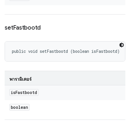
set
Fastbootd
public void setFastbootd (boolean isFastbootd)
พารามิเตอร์
is
Fastbootd
boolean