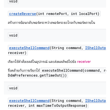
void
create
Reverse
(int remote
Port
,
int local
Port)
สร้างการย้อนกลับพอร์ตระหว่างพอร์ตระยะไกลกับพอร์ตภายใน
void
execute
Shell
Command
(String command
,
IShell
Output
receiver)
เรียกใช้คำสั่งเชลล์ในอุปกรณ์ และส่งผลลัพธ์ไปยัง
receiver
executeShellCommand(command, rec
ซึ่งคล้ายกับการเรียกใช้
DdmPreferences.getTimeOut())
void
execute
Shell
Command
(String command
,
IShell
Output
receiver
,
int max
Time
To
Output
Response)