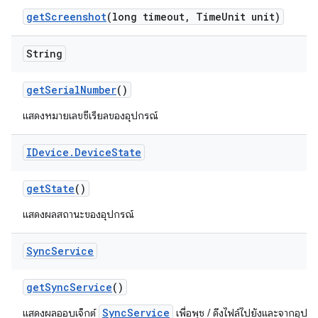
get
Screenshot
(long timeout
,
Time
Unit unit)
String
get
Serial
Number
()
แสดงหมายเลขซีเรียลของอุปกรณ์
IDevice
.
Device
State
get
State
()
แสดงผลสถานะของอุปกรณ์
Sync
Service
get
Sync
Service
()
SyncService
แสดงผลออบเจ็กต์
เพื่อพุช / ดึงไฟล์ไปยังและจากอุปก