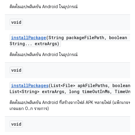
ติดตั้งแอปพลิเคชัน Android ในอุปกรณ์
void
install
Package
(String package
File
Path
,
boolean re
String
.
.
.
extra
Args)
ติดตั้งแอปพลิเคชัน Android ในอุปกรณ์
void
install
Packages
(List<File> apk
File
Paths
,
boolean r
List<String> extra
Args
,
long time
Out
In
Ms
,
Time
Uni
ติดตั้งแอปพลิเคชัน Android ที่สร้างจากไฟล์ APK หลายไฟล์ (แพ็กเกจหล
เกจแยก 0..n รายการ)
void