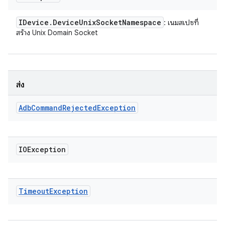
IDevice
.
Device
Unix
Socket
Namespace
: เนมสเปซที่
สร้าง Unix Domain Socket
ส่ง
Adb
Command
Rejected
Exception
IOException
Timeout
Exception