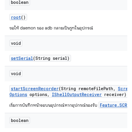
boolean
root
()
ขอให้ daemon ของ adb กลายเป็นรูทในอุปกรณ์
void
set
Serial
(String serial)
void
start
Screen
Recorder
(String remote
File
Path
,
Scree
Options
options
,
IShell
Output
Receiver
receiver)
Feature.SCREE
เริ่มการบันทึกหน้าจอบนอุปกรณ์หากอุปกรณ์รองรับ
boolean