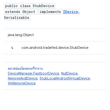
public class StubDevice
extends Object
implements
IDevice
,
Serializable
java.lang.Object
↳
com.android.tradefed.device.StubDevice
คลาสย่อยโดยตรงที่ทราบ
DeviceManager.FastbootDevice
,
NullDevice
,
RemoteAvdIDevice
,
StubLocalAndroidVirtualDevice
,
VmRemoteDevice