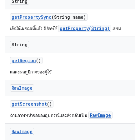
String
get
Property
Sync
(String name)
getProperty(String)
เลิกใช้เมธอดนี้แล้ว โปรดใช้
แทน
String
get
Region
()
แสดงผลภูมิภาคของผู้ใช้
Raw
Image
get
Screenshot
()
RawImage
ถ่ายภาพหน้าจอของอุปกรณ์และส่งกลับเป็น
Raw
Image