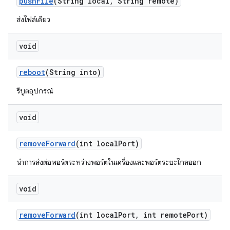
push
File
(String local
,
String remote)
ส่งไฟล์เดียว
void
reboot
(String into)
รีบูตอุปกรณ์
void
remove
Forward
(int local
Port)
นำการส่งต่อพอร์ตระหว่างพอร์ตในเครื่องและพอร์ตระยะไกลออก
void
remove
Forward
(int local
Port
,
int remote
Port)