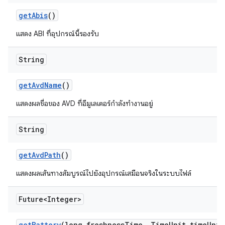
get
Abis
()
แสดง ABI ที่อุปกรณ์นี้รองรับ
String
get
Avd
Name
()
แสดงผลชื่อของ AVD ที่อีมูเลเตอร์กำลังทำงานอยู่
String
get
Avd
Path
()
แสดงผลเส้นทางสัมบูรณ์ไปยังอุปกรณ์เสมือนจริงในระบบไฟล์
Future<Integer>
get
Battery
(long freshness
Time
,
Time
Unit time
Unit