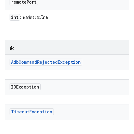
remote
Port
int
: พอร์ตระยะไกล
ส่ง
Adb
Command
Rejected
Exception
IOException
Timeout
Exception