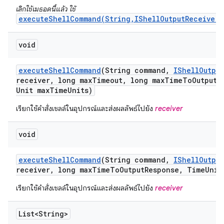
เลิกใช้เมธอดนี้แล้ว ใช้
executeShellCommand(String,IShellOutputReceiver,
void
execute
Shell
Command
(String command
,
IShell
Output
receiver
,
long max
Timeout
,
long max
Time
To
Output
R
Unit max
Time
Units)
เรียกใช้คำสั่งเชลล์ในอุปกรณ์และส่งผลลัพธ์ไปยัง
receiver
void
execute
Shell
Command
(String command
,
IShell
Output
receiver
,
long max
Time
To
Output
Response
,
Time
Unit
เรียกใช้คำสั่งเชลล์ในอุปกรณ์และส่งผลลัพธ์ไปยัง
receiver
List<String>