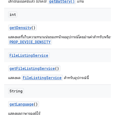
getBattery()
เลิกใช้เมธอดนี้แล้ว โปรดใช้
แทน
int
get
Density
()
แสดงผลที่เก็บความหนาแน่นของหน้าจออุปกรณ์โดยอ่านค่าสำหรับพร็อพเ
PROP_DEVICE_DENSITY
File
Listing
Service
get
File
Listing
Service
()
FileListingService
แสดงผล
สำหรับอุปกรณ์นี้
String
get
Language
()
แสดงผลภาษาของผู้ใช้