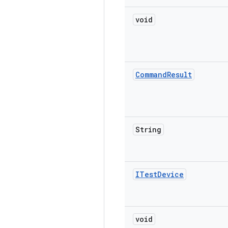
void
Command
Result
String
ITest
Device
void