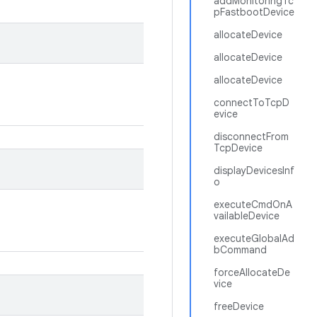
addMonitoringTc
pFastbootDevice
allocateDevice
allocateDevice
allocateDevice
connectToTcpD
evice
disconnectFrom
TcpDevice
displayDevicesInf
o
executeCmdOnA
vailableDevice
executeGlobalAd
bCommand
forceAllocateDe
vice
freeDevice