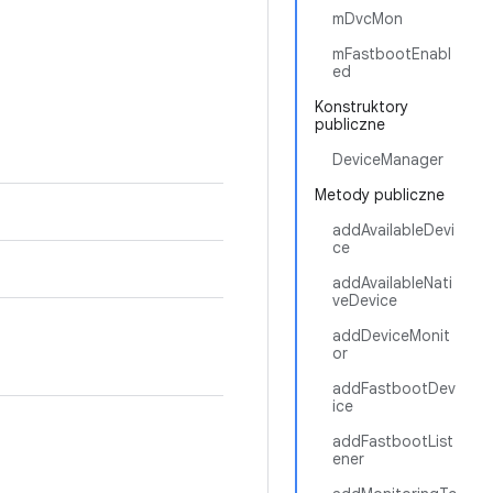
mDvcMon
mFastbootEnabl
ed
Konstruktory
publiczne
DeviceManager
Metody publiczne
addAvailableDevi
ce
addAvailableNati
veDevice
addDeviceMonit
or
addFastbootDev
ice
addFastbootList
ener