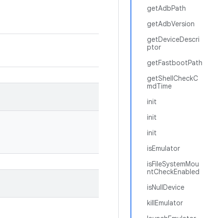
getAdbPath
getAdbVersion
getDeviceDescri
ptor
getFastbootPath
getShellCheckC
mdTime
init
init
init
isEmulator
isFileSystemMou
ntCheckEnabled
isNullDevice
killEmulator