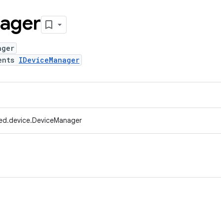
ager
ager
ents
IDeviceManager
ed.device.DeviceManager