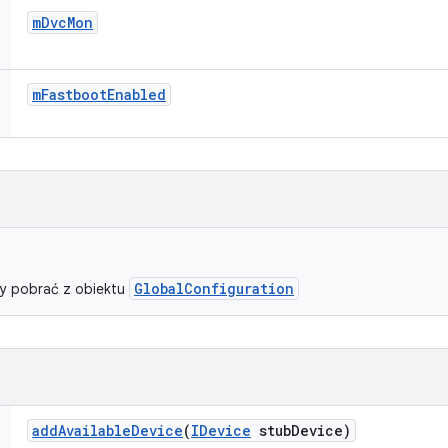
m
Dvc
Mon
m
Fastboot
Enabled
GlobalConfiguration
y pobrać z obiektu
add
Available
Device
(
IDevice
stub
Device)