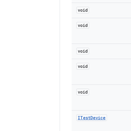
void
void
void
void
void
ITest
Device