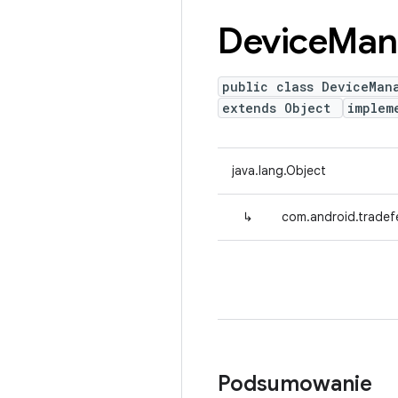
Device
Man
public class DeviceMan
extends Object
implem
java.lang.Object
↳
com.android.tradef
Podsumowanie