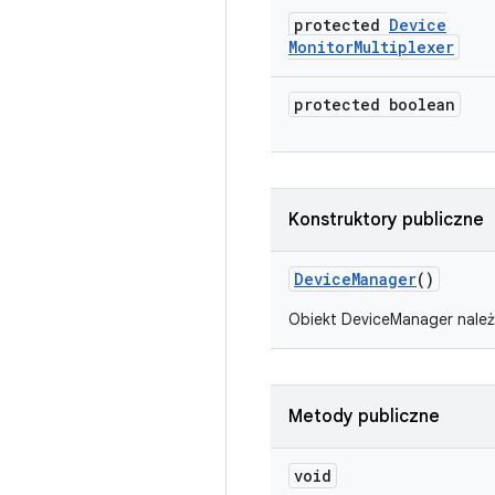
protected
Device
Monitor
Multiplexer
protected boolean
Konstruktory publiczne
Device
Manager
()
Obiekt DeviceManager należ
Metody publiczne
void