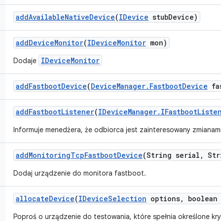
add
Available
Native
Device
(
IDevice
stub
Device)
add
Device
Monitor
(
IDevice
Monitor
mon)
IDeviceMonitor
Dodaje
add
Fastboot
Device
(
Device
Manager
.
Fastboot
Device
fa
add
Fastboot
Listener
(
IDevice
Manager
.
IFastboot
Liste
Informuje menedżera, że odbiorca jest zainteresowany zmianam
add
Monitoring
Tcp
Fastboot
Device
(String serial
,
Str
Dodaj urządzenie do monitora fastboot.
allocate
Device
(
IDevice
Selection
options
,
boolean 
Poproś o urządzenie do testowania, które spełnia określone kry