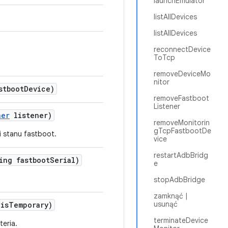
launchEmulator
listAllDevices
listAllDevices
reconnectDevice
ToTcp
removeDeviceMo
nitor
stboot
Device)
removeFastboot
Listener
ner
listener)
removeMonitorin
gTcpFastbootDe
i stanu fastboot.
vice
restartAdbBridg
ing fastboot
Serial)
e
stopAdbBridge
zamknąć |
usunąć
is
Temporary)
terminateDevice
teria.