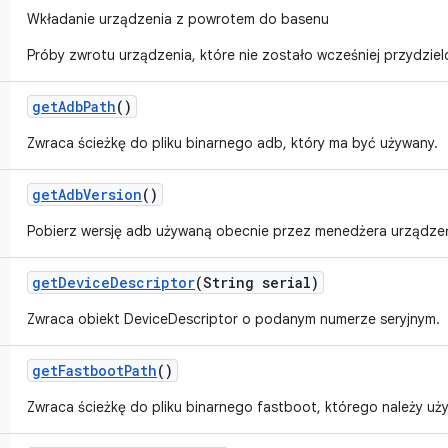
Wkładanie urządzenia z powrotem do basenu
Próby zwrotu urządzenia, które nie zostało wcześniej przydzie
get
Adb
Path
()
Zwraca ścieżkę do pliku binarnego adb, który ma być używany.
get
Adb
Version
()
Pobierz wersję adb używaną obecnie przez menedżera urządze
get
Device
Descriptor
(String serial)
Zwraca obiekt DeviceDescriptor o podanym numerze seryjnym.
get
Fastboot
Path
()
Zwraca ścieżkę do pliku binarnego fastboot, którego należy uży