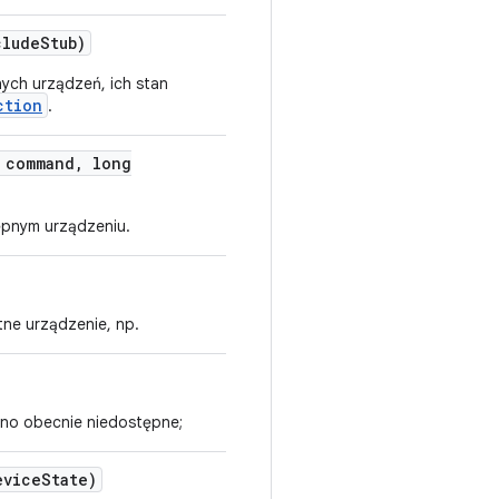
lude
Stub)
nych urządzeń, ich stan
ction
.
 command
,
long
pnym urządzeniu.
tne urządzenie, np.
 ono obecnie niedostępne;
vice
State)