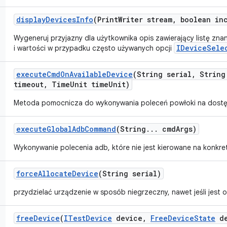
display
Devices
Info
(Print
Writer stream
,
boolean inc
Wygeneruj przyjazny dla użytkownika opis zawierający listę zna
IDeviceSele
i wartości w przypadku często używanych opcji
execute
Cmd
On
Available
Device
(String serial
,
String
timeout
,
Time
Unit time
Unit)
Metoda pomocnicza do wykonywania poleceń powłoki na dostę
execute
Global
Adb
Command
(String
.
.
.
cmd
Args)
Wykonywanie polecenia adb, które nie jest kierowane na konkre
force
Allocate
Device
(String serial)
przydzielać urządzenie w sposób niegrzeczny, nawet jeśli jest
free
Device
(
ITest
Device
device
,
Free
Device
State
de