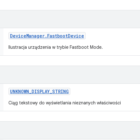
Device
Manager
.
Fastboot
Device
Ilustracja urządzenia w trybie Fastboot Mode.
UNKNOWN
_
DISPLAY
_
STRING
Ciąg tekstowy do wyświetlania nieznanych właściwości