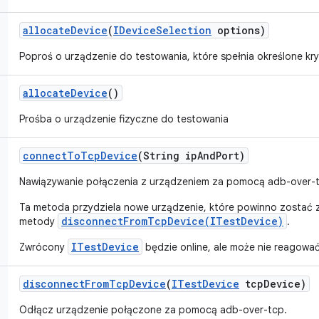
allocate
Device
(
IDevice
Selection
options)
Poproś o urządzenie do testowania, które spełnia określone kry
allocate
Device
()
Prośba o urządzenie fizyczne do testowania
connect
To
Tcp
Device
(String ip
And
Port)
Nawiązywanie połączenia z urządzeniem za pomocą adb-over-
Ta metoda przydziela nowe urządzenie, które powinno zostać
disconnectFromTcpDevice(ITestDevice)
metody
.
ITestDevice
Zwrócony
będzie online, ale może nie reagować
disconnect
From
Tcp
Device
(
ITest
Device
tcp
Device)
Odłącz urządzenie połączone za pomocą adb-over-tcp.