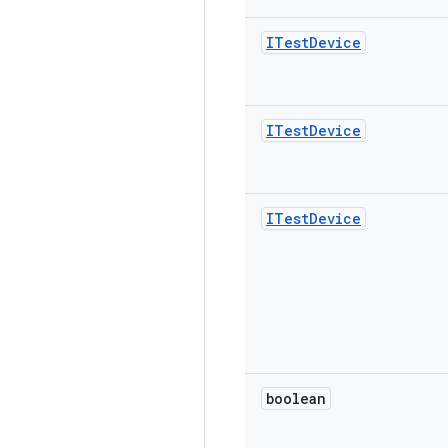
ITest
Device
ITest
Device
ITest
Device
boolean