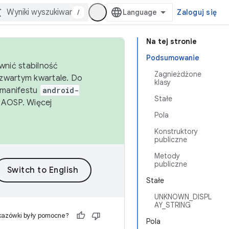
/
Zaloguj się
Na tej stronie
Podsumowanie
wnić stabilność
Zagnieżdżone
zwartym kwartale. Do
klasy
 manifestu
android-
Stałe
 AOSP. Więcej
Pola
Konstruktory
publiczne
Metody
publiczne
Stałe
UNKNOWN_DISPL
AY_STRING
kazówki były pomocne?
Pola