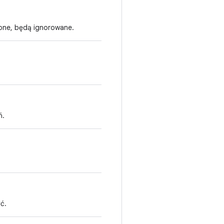
lone, będą ignorowane.
ń.
ć.