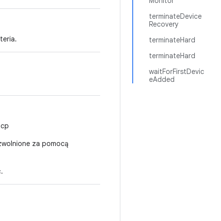
Monitor
terminateDevice
Recovery
teria.
terminateHard
terminateHard
waitForFirstDevic
eAdded
tcp
 zwolnione za pomocą
.