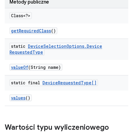
Metody publiczne
Class<?>
get
Required
Class
()
static
Device
Selection
Options
.
Device
Requested
Type
value
Of
(String name)
static final
Device
Requested
Type[]
values
()
Wartości typu wyliczeniowego