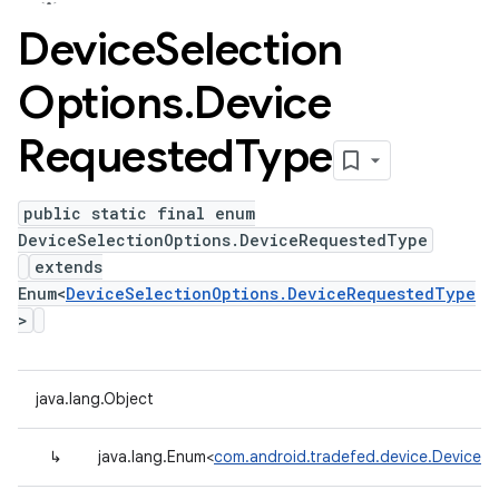
Device
Selection
Options
.
Device
Requested
Type
public static final enum
DeviceSelectionOptions.DeviceRequestedType
extends
Enum<
DeviceSelectionOptions.DeviceRequestedType
>
java.lang.Object
↳
java.lang.Enum<
com.android.tradefed.device.DeviceS