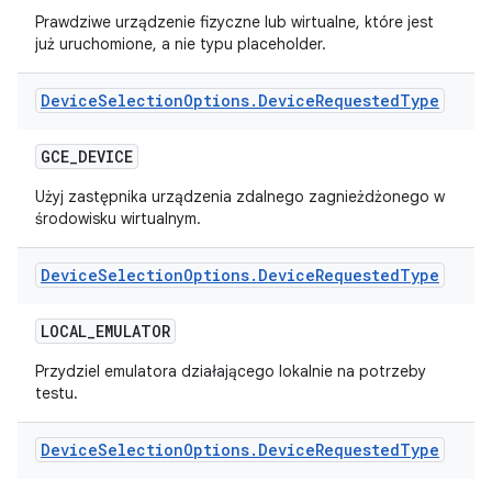
Prawdziwe urządzenie fizyczne lub wirtualne, które jest
już uruchomione, a nie typu placeholder.
Device
Selection
Options
.
Device
Requested
Type
GCE
_
DEVICE
Użyj zastępnika urządzenia zdalnego zagnieżdżonego w
środowisku wirtualnym.
Device
Selection
Options
.
Device
Requested
Type
LOCAL
_
EMULATOR
Przydziel emulatora działającego lokalnie na potrzeby
testu.
Device
Selection
Options
.
Device
Requested
Type