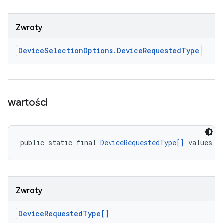
Zwroty
Device
Selection
Options
.
Device
Requested
Type
wartości
public static final 
DeviceRequestedType[]
 values (
Zwroty
Device
Requested
Type[]