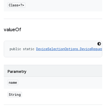
Class<?>
value
Of
public static 
DeviceSelectionOptions.DeviceRequest
Parametry
name
String