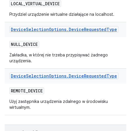
LOCAL
_
VIRTUAL
_
DEVICE
Przydziel urządzenie wirtualne działające na localhost.
Device
Selection
Options
.
Device
Requested
Type
NULL
_
DEVICE
Zakładka, w której nie trzeba przypisywać żadnego
urządzenia.
Device
Selection
Options
.
Device
Requested
Type
REMOTE
_
DEVICE
Użyj zastępnika urządzenia zdalnego w środowisku
wirtualnym.