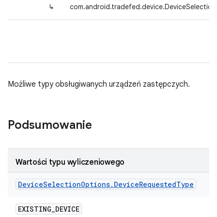
↳
com.android.tradefed.device.DeviceSelectio
Możliwe typy obsługiwanych urządzeń zastępczych.
Podsumowanie
Wartości typu wyliczeniowego
Device
Selection
Options
.
Device
Requested
Type
EXISTING
_
DEVICE