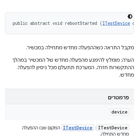
public abstract void rebootStarted (
ITestDevice
 de
מקבל התראה כשההפעלה מחדש מתחילה במכשיר.
הערה: מומלץ להימנע מהפעלה מחדש של המכשיר במהלך
ההתקשרות חזרה. המערכת תתעלם מכל ניסיון להפעלה
מחדש.
פרמטרים
device
ITest
Device
ITest
Device
:
המקום שבו ההפעלה
מחדש התחילה.