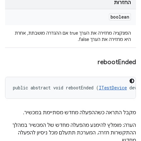
החזרות
boolean
הפונקציה מחזירה את הערך true אם ההגדרה מושבתת, אחרת
היא מחזירה את הערך false.
reboot
Ended
public abstract void rebootEnded (
ITestDevice
 devi
מקבל התראה כשההפעלה מחדש מסתיימת במכשיר.
הערה: מומלץ להימנע מהפעלה מחדש של המכשיר במהלך
ההתקשרות חזרה. המערכת תתעלם מכל ניסיון להפעלה
מחדש.