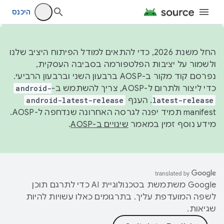
היכנס
החל משנת 2026, כדי להתאים למודל הפיתוח היציב שלנו
ולשמור על יציבות הפלטפורמה בסביבה העסקית,
נפרסם קוד מקור ב-AOSP ברבעון השני וברבעון הרביעי.
כדי ליצור ולתרום ל-AOSP, צריך להשתמש ב-
android-
latest-release
. הענף
android-latest-release
manifest תמיד יפנה לגרסה האחרונה שנדחפה ל-AOSP.
מידע נוסף זמין במאמר
שינויים ב-AOSP
.
‫Google משתמשת בטכנולוגיית AI כדי לתרגם תוכן
לשפה המועדפת עליך. בתרגומים כאלו עשויות להיות
שגיאות.