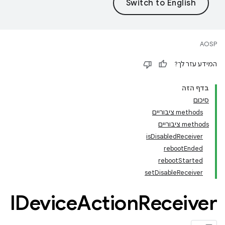
AOSP
המידע עזר לך?
בדף הזה
סיכום
‫methods ציבוריים
‫methods ציבוריים
isDisabledReceiver
rebootEnded
rebootStarted
setDisableReceiver
IDevice
Action
Receiver