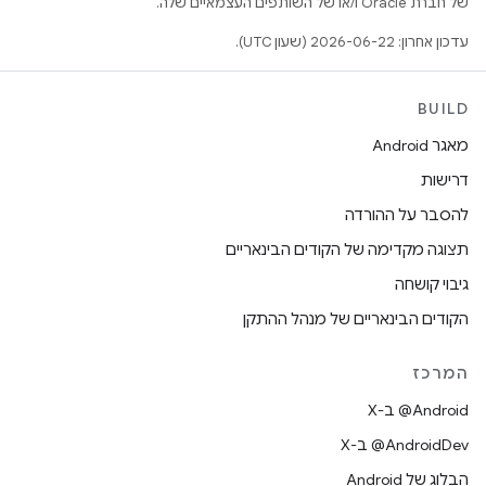
של חברת Oracle ו/או של השותפים העצמאיים שלה.
עדכון אחרון: 2026-06-22 (שעון UTC).
BUILD
מאגר Android
דרישות
להסבר על ההורדה
תצוגה מקדימה של הקודים הבינאריים
גיבוי קושחה
הקודים הבינאריים של מנהל ההתקן
המרכז
‫‎@Android ב-X
‫‎@AndroidDev ב-X
הבלוג של Android