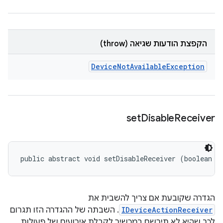
הקפצת הודעות שגיאה (throw)
Device
Not
Available
Exception
set
Disable
Receiver
public abstract void setDisableReceiver (boolean i
הגדרה שקובעת אם צריך להשבית את
IDeviceActionReceiver
. השבתה של ההגדרה הזו תגרום
לכך שהיא לא תירשם במכשיר לקבלת אירועים של פעולות