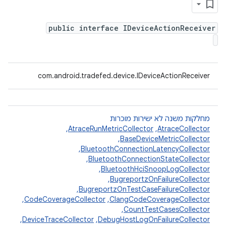
public interface IDeviceActionReceiver
com.android.tradefed.device.IDeviceActionReceiver
מחלקות משנה לא ישירות מוכרות
AtraceCollector
,‏
AtraceRunMetricCollector
,‏
BaseDeviceMetricCollector
,‏
BluetoothConnectionLatencyCollector
,‏
BluetoothConnectionStateCollector
,‏
BluetoothHciSnoopLogCollector
,‏
BugreportzOnFailureCollector
,‏
BugreportzOnTestCaseFailureCollector
,‏
ClangCodeCoverageCollector
,‏
CodeCoverageCollector
,‏
CountTestCasesCollector
,‏
DebugHostLogOnFailureCollector
,‏
DeviceTraceCollector
,‏