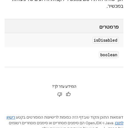
במכשיר.
פרמטרים
is
Disabled
boolean
המידע עזר לך?
דוגמאות התוכן והקוד שבדף הזה כפופות לרישיונות המפורטים בקטע
רישיון
לתוכן
.‏ Java ו-OpenJDK הם סימנים מסחריים או סימנים מסחריים רשומים