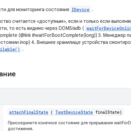
ти для мониторинга состояния
IDevice
.
ство считается «доступным», если и только если выполняю
ети, то есть видимо через DDMS/adb (
waitForDeviceOnli
omplete (@link #waitForBootComplete(long)} 3. Менеджер 
стоянии inop) 4. Внешнее хранилище устройства смонтирова
ilable()
.
жание
attach
Final
State
(
Test
Device
State
final
State)
Присоедините конечное состояние для прерывания waitForDe
достижения.