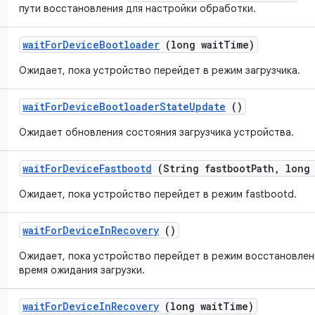
пути восстановления для настройки обработки.
wait
For
Device
Bootloader
(long wait
Time)
Ожидает, пока устройство перейдет в режим загрузчика.
wait
For
Device
Bootloader
State
Update
()
Ожидает обновления состояния загрузчика устройства.
wait
For
Device
Fastbootd
(String fastboot
Path
,
long 
Ожидает, пока устройство перейдет в режим fastbootd.
wait
For
Device
In
Recovery
()
Ожидает, пока устройство перейдет в режим восстановлен
время ожидания загрузки.
wait
For
Device
In
Recovery
(long wait
Time)