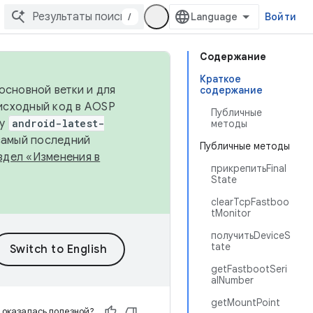
/
Войти
Содержание
Краткое
основной ветки и для
содержание
исходный код в AOSP
Публичные
ку
android-latest-
методы
 самый последний
Публичные методы
здел «Изменения в
прикрепитьFinal
State
clearTcpFastboo
tMonitor
получитьDeviceS
tate
getFastbootSeri
alNumber
getMountPoint
 оказалась полезной?