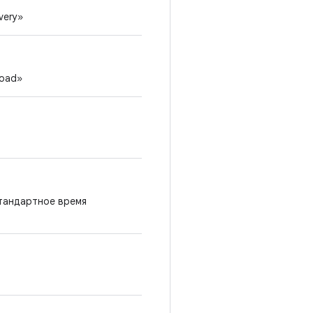
very»
load»
стандартное время