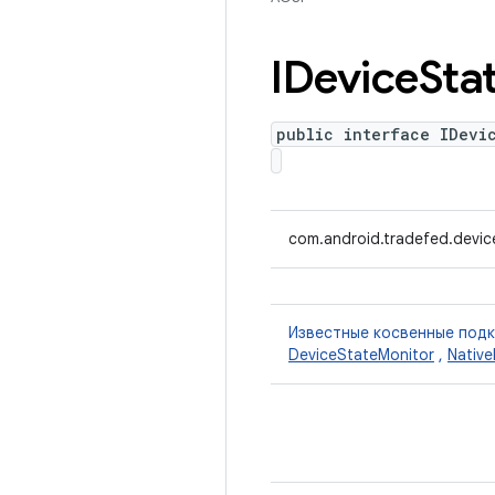
IDevice
Sta
public interface IDevi
com.android.tradefed.devic
Известные косвенные под
DeviceStateMonitor
,
Nativ