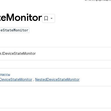
te
Monitor
ceStateMonitor
e.IDeviceStateMonitor
классы
eDeviceStateMonitor
,
NestedDeviceStateMonitor