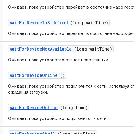
Ожидает, пока устройство перейдет в состояние «adb reco
wait
For
Device
In
Sideload
(long wait
Time)
Ожидает, пока устройство перейдет в состояние «adb side
wait
For
Device
Not
Available
(long wait
Time)
Ожидает, пока устройство станет недоступным
wait
For
Device
Online
()
Ожидает, пока устройство подключится к сети, используя 
ожидания загрузки.
wait
For
Device
Online
(long time)
Ожидает, пока устройство подключится к сети.
wait
For
Device
Shell
(long wait
Time)