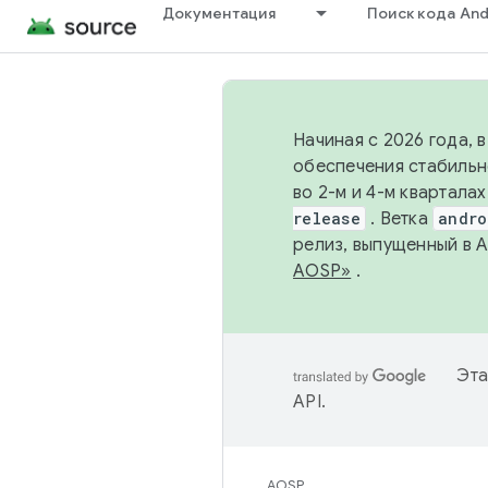
Документация
Поиск кода And
Начиная с 2026 года, 
обеспечения стабильн
во 2-м и 4-м квартала
release
. Ветка
andro
релиз, выпущенный в 
AOSP»
.
Эта
API
.
AOSP