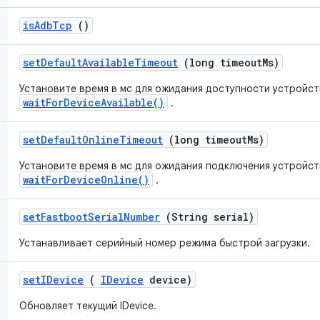
is
Adb
Tcp
()
set
Default
Available
Timeout
(long timeout
Ms)
Установите время в мс для ожидания доступности устройст
waitForDeviceAvailable()
.
set
Default
Online
Timeout
(long timeout
Ms)
Установите время в мс для ожидания подключения устройств
waitForDeviceOnline()
.
set
Fastboot
Serial
Number
(String serial)
Устанавливает серийный номер режима быстрой загрузки.
set
IDevice
(
IDevice
device)
Обновляет текущий IDevice.