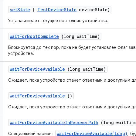
set
State
(
Test
Device
State
device
State)
Устанавливает текущее состояние устройства.
wait
For
Boot
Complete
(long wait
Time)
Блокируется до тех пор, пока не будет установлен флаг за
устройства.
wait
For
Device
Available
(long wait
Time)
Ожидает, пока устройство станет ответным и доступным дл
wait
For
Device
Available
()
Ожидает, пока устройство станет ответным и доступным дл
wait
For
Device
Available
In
Recover
Path
(long wait
Tim
waitForDeviceAvailable(long)
Специальный вариант
бу