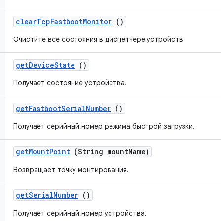
clear
Tcp
Fastboot
Monitor
()
Очистите все состояния в диспетчере устройств.
get
Device
State
()
Получает состояние устройства.
get
Fastboot
Serial
Number
()
Получает серийный номер режима быстрой загрузки.
get
Mount
Point
(String mount
Name)
Возвращает точку монтирования.
get
Serial
Number
()
Получает серийный номер устройства.