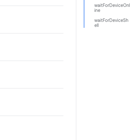
waitForDeviceOnl
ine
waitForDeviceSh
ell