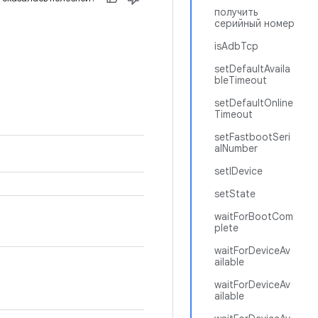
получить
серийный номер
isAdbTcp
setDefaultAvaila
bleTimeout
setDefaultOnline
Timeout
setFastbootSeri
alNumber
setIDevice
setState
waitForBootCom
plete
waitForDeviceAv
ailable
waitForDeviceAv
ailable