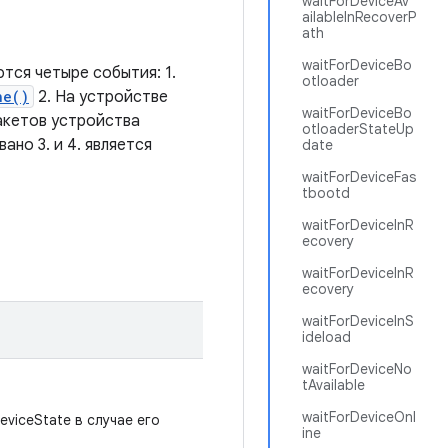
waitForDeviceAv
ailableInRecoverP
ath
waitForDeviceBo
тся четыре события: 1.
otloader
ne()
2. На устройстве
waitForDeviceBo
пакетов устройства
otloaderStateUp
но 3. и 4. является
date
waitForDeviceFas
tbootd
waitForDeviceInR
ecovery
waitForDeviceInR
ecovery
waitForDeviceInS
ideload
waitForDeviceNo
tAvailable
waitForDeviceOnl
viceState в случае его
ine