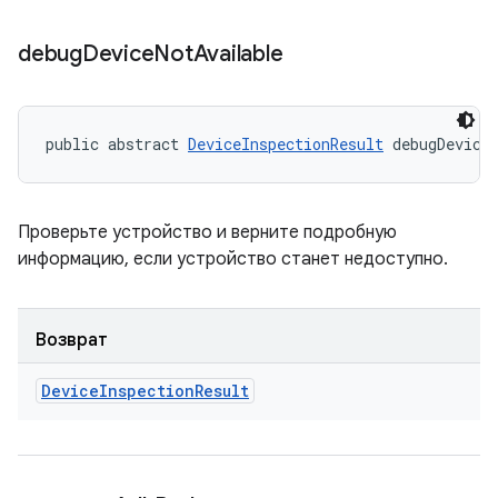
debug
Device
Not
Available
public abstract 
DeviceInspectionResult
 debugDevice
Проверьте устройство и верните подробную
информацию, если устройство станет недоступно.
Возврат
Device
Inspection
Result