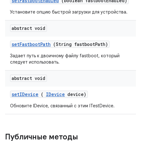
set
Fastboot
Enabled
(boolean fastboot
Enabled)
Установите опцию быстрой загрузки для устройства.
abstract void
set
Fastboot
Path
(String fastboot
Path)
Задает путь к двоичному файлу fastboot, который
следует использовать.
abstract void
set
IDevice
(
IDevice
device)
Обновите IDevice, связанный с этим ITestDevice.
Публичные методы