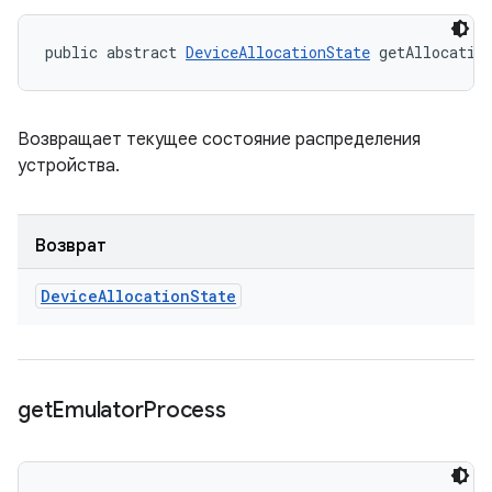
public abstract 
DeviceAllocationState
 getAllocatio
Возвращает текущее состояние распределения
устройства.
Возврат
Device
Allocation
State
get
Emulator
Process