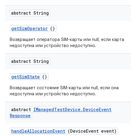
abstract String
get
Sim
Operator
()
Возвращает оператора SIM-карты или null, если карта
недоступна или устройство недоступно.
abstract String
get
Sim
State
()
Возвращает состояние SIM-карты или null, если она
недоступна или устройство недоступно.
abstract
IManaged
Test
Device
.
Device
Event
Response
handle
Allocation
Event
(Device
Event event)