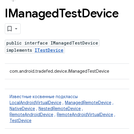
IManaged
Test
Device
public interface IManagedTestDevice
implements
ITestDevice
com.android.tradefed.device.IManagedTestDevice
Известные косвенные подклассы
LocalAndroidVirtualDevice
,
ManagedRemoteDevice
,
NativeDevice
,
NestedRemoteDevice
,
RemoteAndroidDevice
,
RemoteAndroidVirtualDevice
,
TestDevice