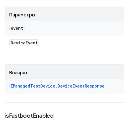
Параметры
event
Device
Event
Возврат
IManaged
Test
Device
.
Device
Event
Response
is
Fastboot
Enabled