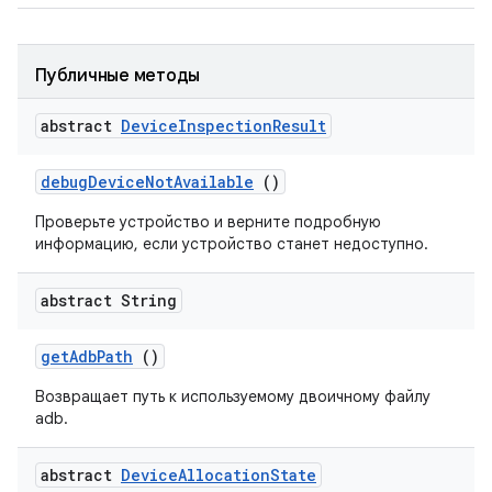
Публичные методы
abstract
Device
Inspection
Result
debug
Device
Not
Available
()
Проверьте устройство и верните подробную
информацию, если устройство станет недоступно.
abstract String
get
Adb
Path
()
Возвращает путь к используемому двоичному файлу
adb.
abstract
Device
Allocation
State