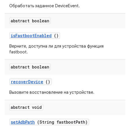
Обработать заданное DeviceEvent.
abstract boolean
is
Fastboot
Enabled
()
Верните, доступна ли для устройства функция
fastboot.
abstract boolean
recover
Device
()
Вызовите восстановление на устройстве.
abstract void
set
Adb
Path
(String fastboot
Path)