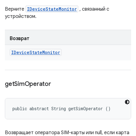
Верните
IDeviceStateMonitor
, связанный с
устройством.
Возврат
IDevice
State
Monitor
get
Sim
Operator
public abstract String getSimOperator ()
Возвращает оператора SIM-карты или null, если карта