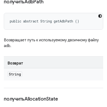
получитьAdb
Path
public abstract String getAdbPath ()
Возвращает путь к используемому двоичному файлу
adb.
Возврат
String
получитьAllocation
State