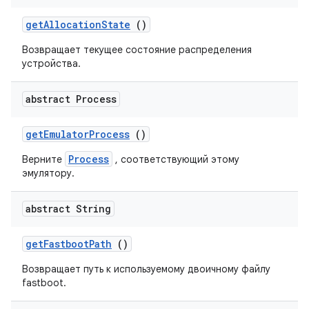
get
Allocation
State
()
Возвращает текущее состояние распределения
устройства.
abstract Process
get
Emulator
Process
()
Process
Верните
, соответствующий этому
эмулятору.
abstract String
get
Fastboot
Path
()
Возвращает путь к используемому двоичному файлу
fastboot.