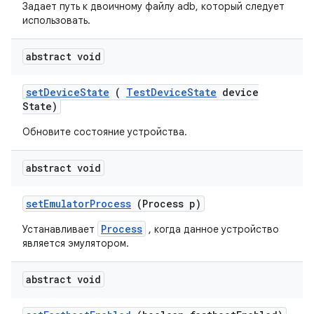
Задает путь к двоичному файлу adb, который следует
использовать.
abstract void
set
Device
State
(
Test
Device
State
device
State)
Обновите состояние устройства.
abstract void
set
Emulator
Process
(Process p)
Process
Устанавливает
, когда данное устройство
является эмулятором.
abstract void