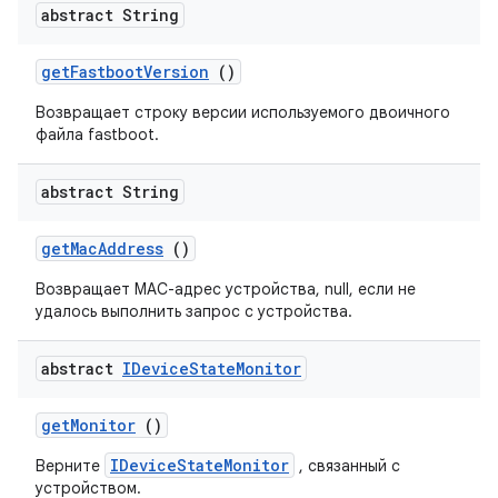
abstract String
get
Fastboot
Version
()
Возвращает строку версии используемого двоичного
файла fastboot.
abstract String
get
Mac
Address
()
Возвращает MAC-адрес устройства, null, если не
удалось выполнить запрос с устройства.
abstract
IDevice
State
Monitor
get
Monitor
()
IDeviceStateMonitor
Верните
, связанный с
устройством.