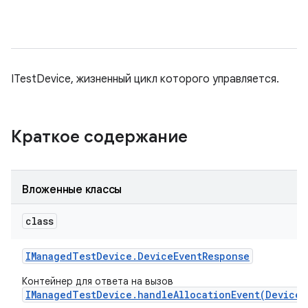
ITestDevice, жизненный цикл которого управляется.
Краткое содержание
Вложенные классы
class
IManaged
Test
Device
.
Device
Event
Response
Контейнер для ответа на вызов
IManagedTestDevice.handleAllocationEvent(DeviceE