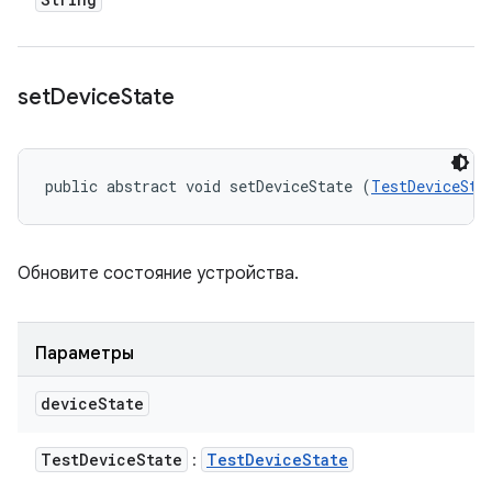
set
Device
State
public abstract void setDeviceState (
TestDeviceSta
Обновите состояние устройства.
Параметры
device
State
Test
Device
State
Test
Device
State
: