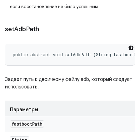
если восстановление не было успешным
set
Adb
Path
public abstract void setAdbPath (String fastbootPa
Задает путь к двоичному файлу adb, который следует
использовать.
Параметры
fastboot
Path
String