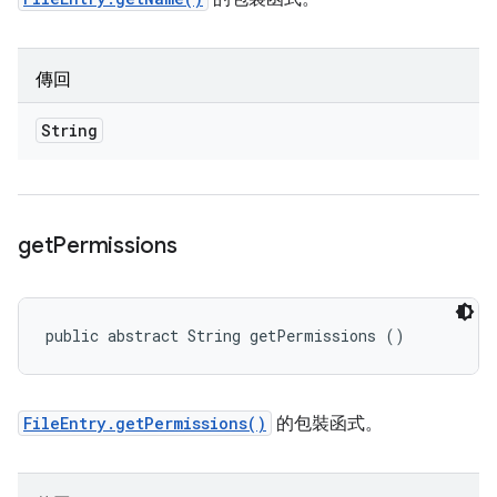
傳回
String
get
Permissions
public abstract String getPermissions ()
FileEntry.getPermissions()
的包裝函式。