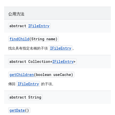
公用方法
abstract
IFile
Entry
find
Child
(String name)
IFileEntry
找出具有指定名稱的子項
。
abstract Collection<
IFile
Entry
>
get
Children
(boolean use
Cache)
IFileEntry
傳回
的子項。
abstract String
get
Date
()