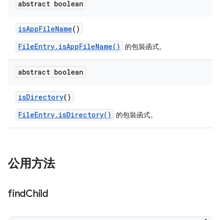
abstract boolean
is
App
File
Name
()
FileEntry.isAppFileName()
的包裝函式。
abstract boolean
is
Directory
()
FileEntry.isDirectory()
的包裝函式。
公用方法
find
Child