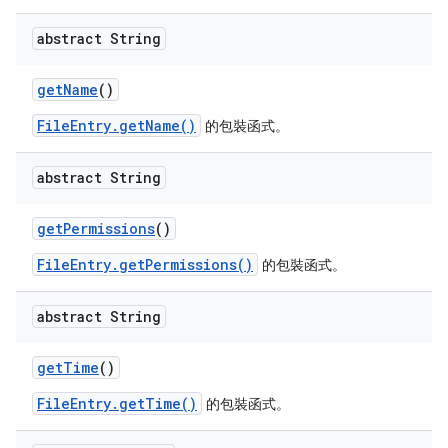
abstract String
get
Name
()
FileEntry.getName()
的包裝函式。
abstract String
get
Permissions
()
FileEntry.getPermissions()
的包裝函式。
abstract String
get
Time
()
FileEntry.getTime()
的包裝函式。