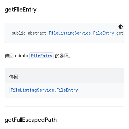
get
File
Entry
public abstract 
FileListingService.FileEntry
 getFi
傳回 ddmlib
FileEntry
的參照。
傳回
File
Listing
Service
.
File
Entry
get
Full
Escaped
Path