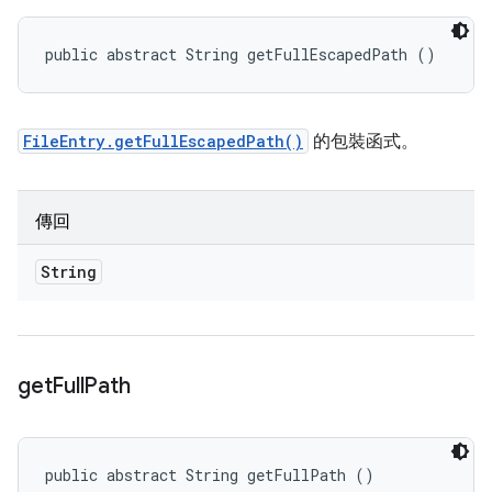
public abstract String getFullEscapedPath ()
FileEntry.getFullEscapedPath()
的包裝函式。
傳回
String
get
Full
Path
public abstract String getFullPath ()