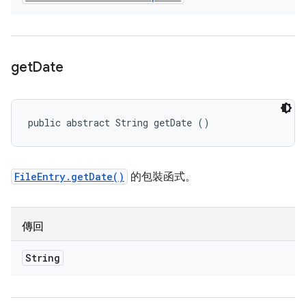
get
Date
public abstract String getDate ()
FileEntry.getDate()
的包裝函式。
傳回
String