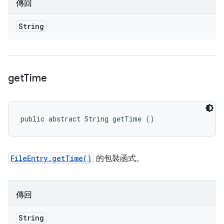
傳回
String
get
Time
public abstract String getTime ()
FileEntry.getTime()
的包裝函式。
傳回
String