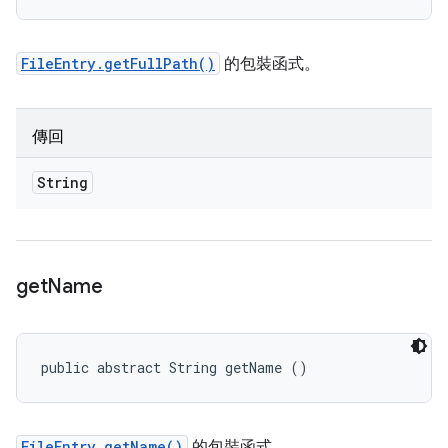
FileEntry.getFullPath()
的包裝函式。
傳回
String
get
Name
public abstract String getName ()
FileEntry.getName()
的包裝函式。