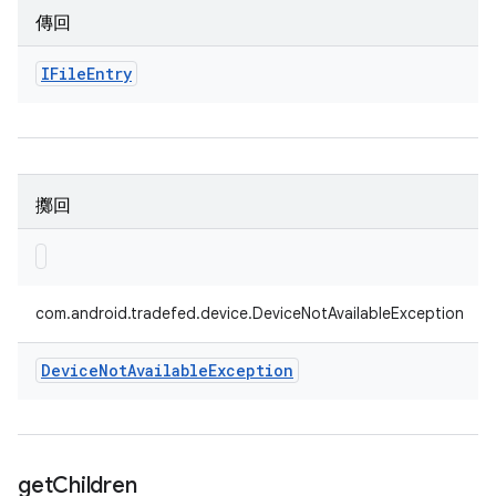
傳回
IFile
Entry
擲回
com.android.tradefed.device.DeviceNotAvailableException
Device
Not
Available
Exception
get
Children