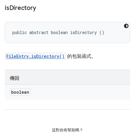
is
Directory
public abstract boolean isDirectory ()
FileEntry.isDirectory()
的包裝函式。
傳回
boolean
這對你有幫助嗎？