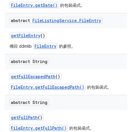
FileEntry.getDate()
的包裝函式。
abstract
File
Listing
Service
.
File
Entry
get
File
Entry
()
FileEntry
傳回 ddmlib
的參照。
abstract String
get
Full
Escaped
Path
()
FileEntry.getFullEscapedPath()
的包裝函式。
abstract String
get
Full
Path
()
FileEntry.getFullPath()
的包裝函式。