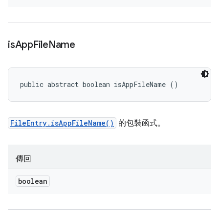
is
App
File
Name
public abstract boolean isAppFileName ()
FileEntry.isAppFileName()
的包裝函式。
傳回
boolean