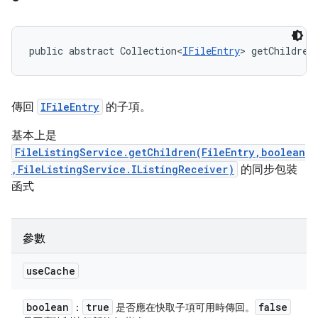
public abstract Collection<
IFileEntry
> getChildren
傳回
IFileEntry
的子項。
基本上是
FileListingService.getChildren(FileEntry,boolean
,FileListingService.IListingReceiver)
的同步包裝
函式
參數
use
Cache
boolean
true
false
：
是否應在快取子項可用時傳回。