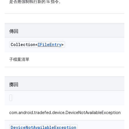
是否應強制執行新的 ls 指令。
傳回
Collection<
IFile
Entry
>
子檔案清單
擲回
com.android.tradefed.device.DeviceNotAvailableException
Device
Not
Available
Exception