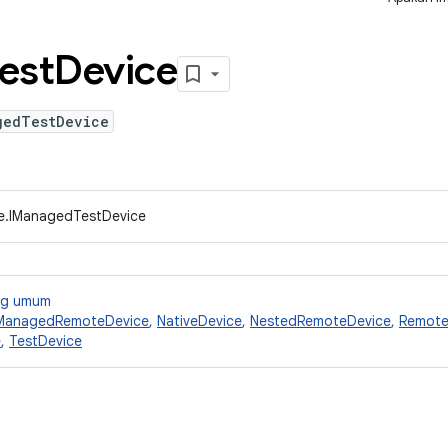
est
Device
gedTestDevice
ce.IManagedTestDevice
ang umum
ManagedRemoteDevice
,
NativeDevice
,
NestedRemoteDevice
,
Remote
e
,
TestDevice