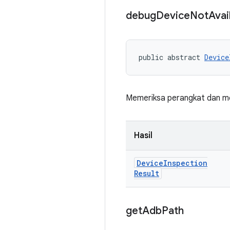
debug
Device
Not
Avai
public abstract 
Device
Memeriksa perangkat dan men
Hasil
Device
Inspection
Result
get
Adb
Path