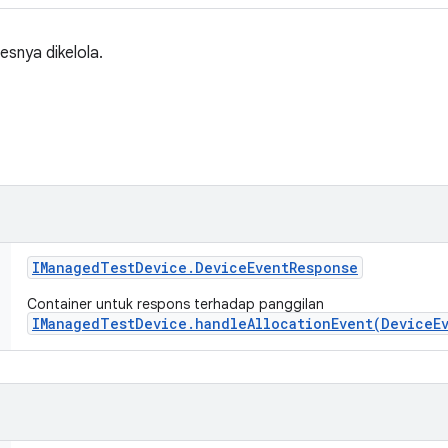
esnya dikelola.
IManaged
Test
Device
.
Device
Event
Response
Container untuk respons terhadap panggilan
IManagedTestDevice.handleAllocationEvent(DeviceE