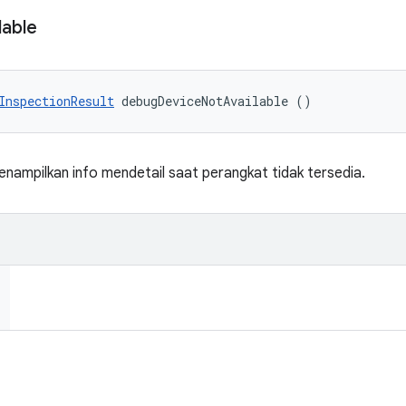
lable
InspectionResult
 debugDeviceNotAvailable ()
ampilkan info mendetail saat perangkat tidak tersedia.