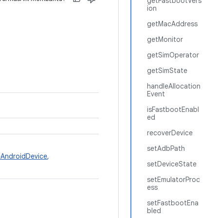
getFastbootVers
ion
getMacAddress
getMonitor
getSimOperator
getSimState
handleAllocation
Event
isFastbootEnabl
ed
recoverDevice
setAdbPath
AndroidDevice
,
setDeviceState
setEmulatorProc
ess
setFastbootEna
bled