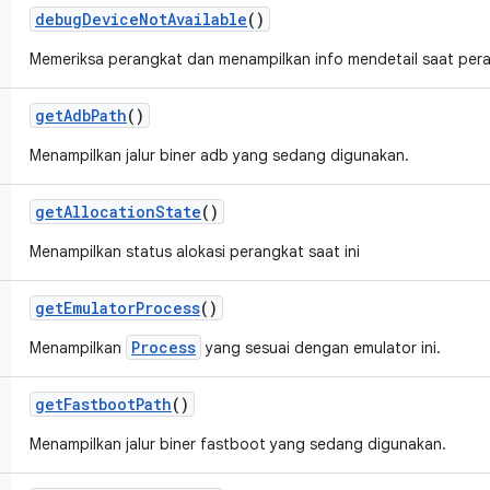
debug
Device
Not
Available
()
Memeriksa perangkat dan menampilkan info mendetail saat peran
get
Adb
Path
()
Menampilkan jalur biner adb yang sedang digunakan.
get
Allocation
State
()
Menampilkan status alokasi perangkat saat ini
get
Emulator
Process
()
Process
Menampilkan
yang sesuai dengan emulator ini.
get
Fastboot
Path
()
Menampilkan jalur biner fastboot yang sedang digunakan.