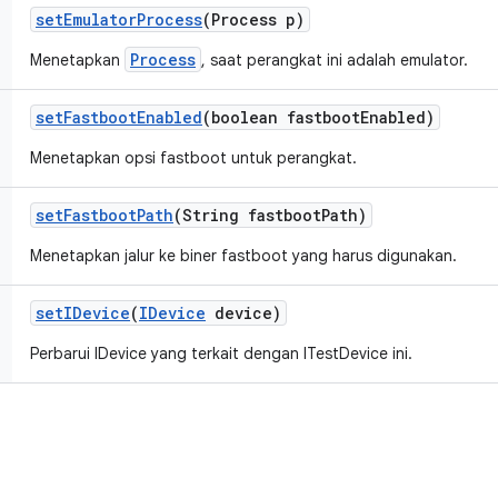
set
Emulator
Process
(Process p)
Process
Menetapkan
, saat perangkat ini adalah emulator.
set
Fastboot
Enabled
(boolean fastboot
Enabled)
Menetapkan opsi fastboot untuk perangkat.
set
Fastboot
Path
(String fastboot
Path)
Menetapkan jalur ke biner fastboot yang harus digunakan.
set
IDevice
(
IDevice
device)
Perbarui IDevice yang terkait dengan ITestDevice ini.