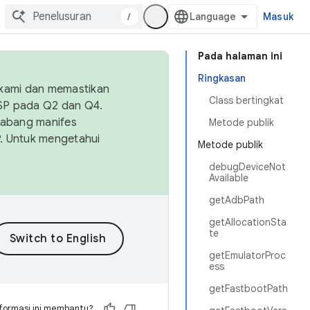
/
Masuk
Pada halaman ini
Ringkasan
 kami dan memastikan
Class bertingkat
OSP pada Q2 dan Q4.
Cabang manifes
Metode publik
SP. Untuk mengetahui
Metode publik
debugDeviceNot
Available
getAdbPath
getAllocationSta
te
getEmulatorProc
ess
getFastbootPath
formasi ini membantu?