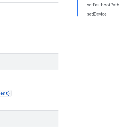
setFastbootPath
setIDevice
vent)