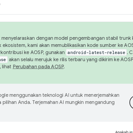
h
uk menyelaraskan dengan model pengembangan stabil trunk
tuk ekosistem, kami akan memublikasikan kode sumber ke A
kontribusi ke AOSP, gunakan
android-latest-release
. 
ase
akan selalu merujuk ke rilis terbaru yang dikirim ke AO
 lihat
Perubahan pada AOSP
.
gle menggunakan teknologi AI untuk menerjemahkan
a pilihan Anda. Terjemahan AI mungkin mengandung
Apakah in