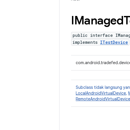
IManaged
T
public interface IMana
implements
ITestDevice
com.android.tradefed.devi
Subclass tidak langsung y
LocalAndroidVirtualDevice
,
RemoteAndroidVirtualDevic