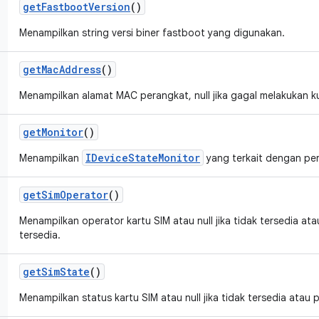
get
Fastboot
Version
()
Menampilkan string versi biner fastboot yang digunakan.
get
Mac
Address
()
Menampilkan alamat MAC perangkat, null jika gagal melakukan ku
get
Monitor
()
IDeviceStateMonitor
Menampilkan
yang terkait dengan pe
get
Sim
Operator
()
Menampilkan operator kartu SIM atau null jika tidak tersedia ata
tersedia.
get
Sim
State
()
Menampilkan status kartu SIM atau null jika tidak tersedia atau 