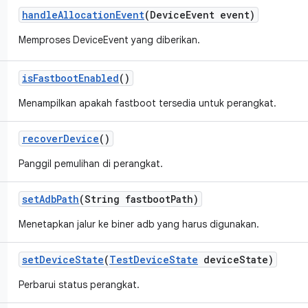
handle
Allocation
Event
(Device
Event event)
Memproses DeviceEvent yang diberikan.
is
Fastboot
Enabled
()
Menampilkan apakah fastboot tersedia untuk perangkat.
recover
Device
()
Panggil pemulihan di perangkat.
set
Adb
Path
(String fastboot
Path)
Menetapkan jalur ke biner adb yang harus digunakan.
set
Device
State
(
Test
Device
State
device
State)
Perbarui status perangkat.