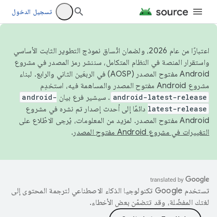
تسجيل الدخول
اعتبارًا من عام 2026، ولضمان اتّساق نموذج التطوير الثابت الأساسي
واستقرار المنصة في النظام المتكامل، سننشر رمز المصدر في مشروع
Android مفتوح المصدر (AOSP) في الربعَين الثاني والرابع. لبناء
مشروع Android مفتوح المصدر والمساهمة فيه، استخدِم
android-latest-release
. سيشير فرع بيان
android-
latest-release
دائمًا إلى أحدث إصدار تم نشره في مشروع
Android مفتوح المصدر. لمزيد من المعلومات، يُرجى الاطّلاع على
التغييرات في مشروع Android مفتوح المصدر
.
تستخدم Google تكنولوجيا الذكاء الاصطناعي لترجمة المحتوى إلى
لغتك المفضّلة، وقد تتضمّن بعض الأخطاء.