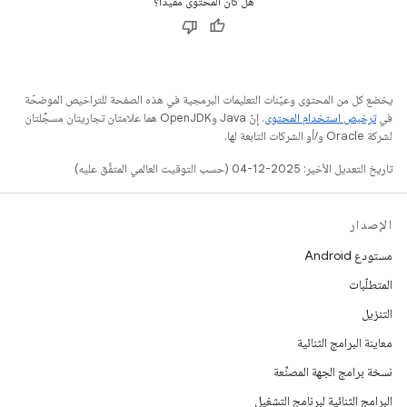
هل كان المحتوى مفيدًا؟
يخضع كل من المحتوى وعيّنات التعليمات البرمجية في هذه الصفحة للتراخيص الموضحّة
في
ترخيص استخدام المحتوى
. إنّ Java وOpenJDK هما علامتان تجاريتان مسجَّلتان
لشركة Oracle و/أو الشركات التابعة لها.
تاريخ التعديل الأخير: 2025-12-04 (حسب التوقيت العالمي المتفَّق عليه)
الإصدار
مستودع Android
المتطلّبات
التنزيل
معاينة البرامج الثنائية
نسخة برامج الجهة المصنِّعة
البرامج الثنائية لبرنامج التشغيل