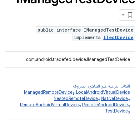
public interface IManagedTestDevice
implements
ITestDevice
com.android.tradefed.device.IManagedTestDevice
الفئات الفرعية غير المباشرة المعروفة
LocalAndroidVirtualDevice
و
ManagedRemoteDevice
و
NativeDevice
و
NestedRemoteDevice
و
RemoteAndroidDevice
و
RemoteAndroidVirtualDevice
و
TestDevice