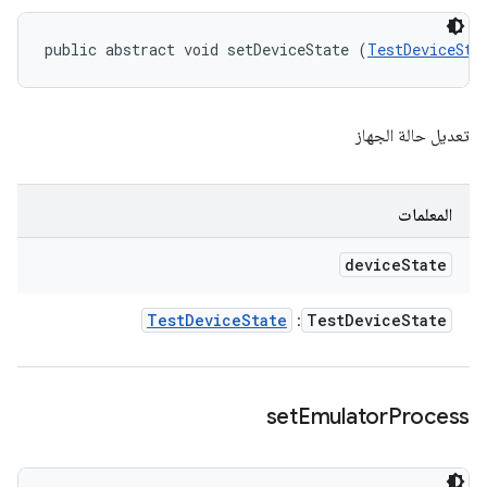
public abstract void setDeviceState (
TestDeviceSta
تعديل حالة الجهاز
المعلمات
device
State
Test
Device
State
Test
Device
State
:
set
Emulator
Process