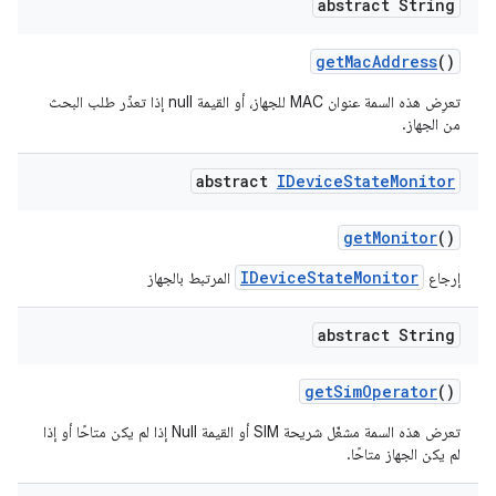
abstract String
get
Mac
Address
()
تعرِض هذه السمة عنوان MAC للجهاز، أو القيمة null إذا تعذّر طلب البحث
من الجهاز.
abstract
IDevice
State
Monitor
get
Monitor
()
IDeviceStateMonitor
إرجاع
المرتبط بالجهاز
abstract String
get
Sim
Operator
()
تعرض هذه السمة مشغّل شريحة SIM أو القيمة Null إذا لم يكن متاحًا أو إذا
لم يكن الجهاز متاحًا.