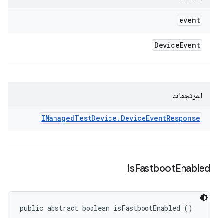
event
Device
Event
المرتجعات
IManaged
Test
Device
.
Device
Event
Response
is
Fastboot
Enabled
public abstract boolean isFastbootEnabled ()