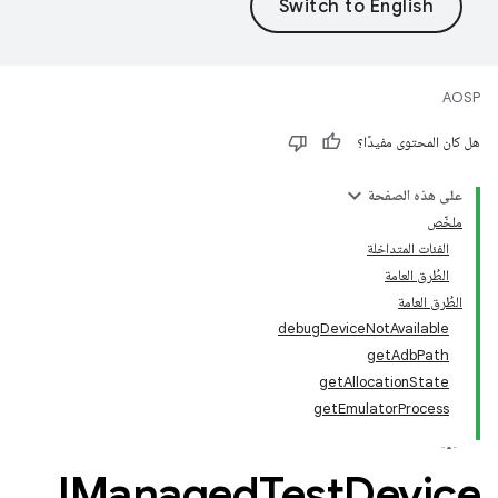
AOSP
هل كان المحتوى مفيدًا؟
على هذه الصفحة
ملخّص
الفئات المتداخلة
الطُرق العامة
الطُرق العامة
debugDeviceNotAvailable
getAdbPath
getAllocationState
getEmulatorProcess
IManaged
Test
Device