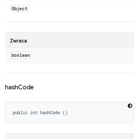
Object
Zwraca
boolean
hash
Code
public int hashCode ()