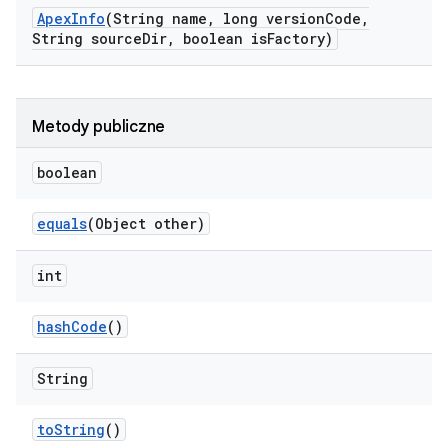
Apex
Info
(String name
,
long version
Code
,
String source
Dir
,
boolean is
Factory)
Metody publiczne
boolean
equals
(Object other)
int
hash
Code
()
String
to
String
()