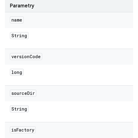
Parametry
name
String
version
Code
long
source
Dir
String
is
Factory