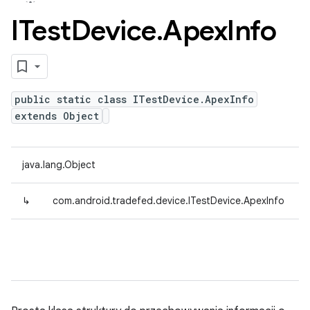
ITest
Device
.
Apex
Info
public static class ITestDevice.ApexInfo
extends Object
java.lang.Object
↳
com.android.tradefed.device.ITestDevice.ApexInfo