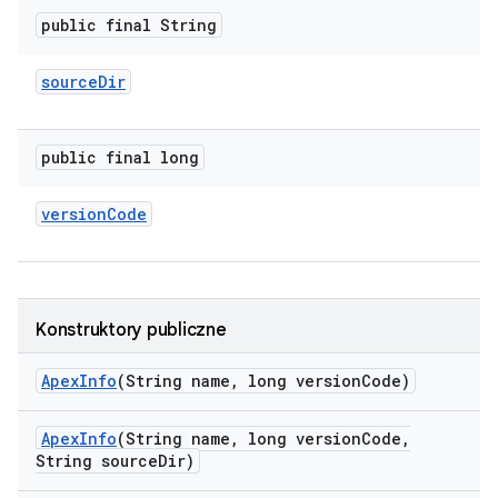
public final String
source
Dir
public final long
version
Code
Konstruktory publiczne
Apex
Info
(String name
,
long version
Code)
Apex
Info
(String name
,
long version
Code
,
String source
Dir)