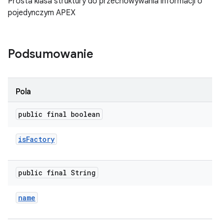
Prosta klasa struktury do przechowywania informacji o
pojedynczym APEX
Podsumowanie
Pola
public final boolean
is
Factory
public final String
name