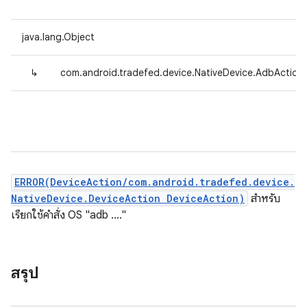
java.lang.Object
↳
com.android.tradefed.device.NativeDevice.AdbAction
ERROR(DeviceAction/com.android.tradefed.device.
NativeDevice.DeviceAction DeviceAction)
สำหรับ
เรียกใช้คำสั่ง OS "adb ...."
สรุป