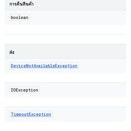
การคืนสินค้า
boolean
ส่ง
Device
Not
Available
Exception
IOException
Timeout
Exception